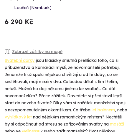
Loučeň (Nymburk)
6 290 Kč
Zobrazit zážitky na mapě
Svatební dárky
jsou klasicky smutná přehlídka toho, co si
příbuzenstvo a kamarádi myslí, že novomanželé potřebují.
Jenomže ti už spolu nějakou chvíli žijí a od té doby, co se
sestěhovali, mají mixéry dva. Co budou dělat s tím třetím,
netuší. Možná ho dají někomu jinému ke svatbě... Co dát
novomanželům? Přece zážitek. Dovedete si představit lepší
start do nového života? Díky vám si začátek manželství spojí
s nezapomenutelným okamžikem. Co třeba
let balónem
, nebo
vyhlídkový let
nad nějakým romantickým místem? Nechtěli
by si odpočinout od stresu se zařizováním svatby na
masáži
nebo ve
wellnessu
? Nebo začít manželský život nějakou