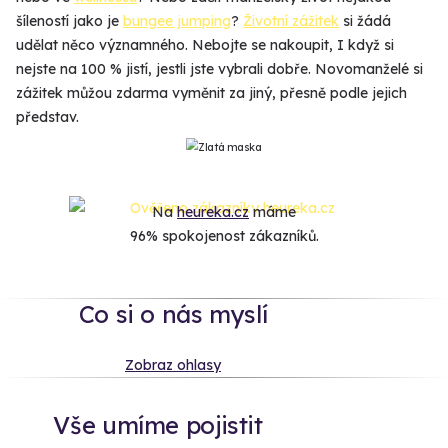
šíleností jako je
bungee jumping
?
Životní zážitek
si žádá
udělat něco významného. Nebojte se nakoupit, I když si
nejste na 100 % jistí, jestli jste vybrali dobře. Novomanželé si
zážitek můžou zdarma vyměnit za jiný, přesně podle jejich
představ.
Na
heureka.cz
máme
96% spokojenost zákazníků.
Co si o nás myslí
Zobraz ohlasy
Vše umíme pojistit