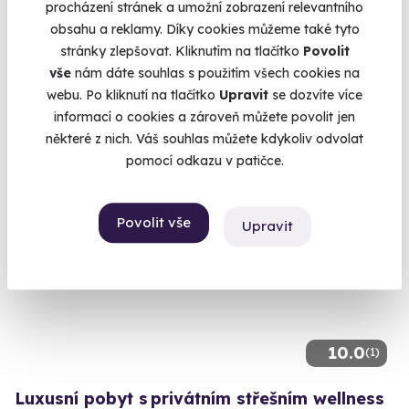
procházení stránek a umožní zobrazení relevantního
Noc na zámku s degustačním menu
obsahu a reklamy. Díky cookies můžeme také tyto
Zážitek, který potěší všechny vaše smysly.
stránky zlepšovat. Kliknutím na tlačítko
Povolit
vše
nám dáte souhlas s použitím všech cookies na
Dlouhá Lhota (Příbram)
webu. Po kliknutí na tlačítko
Upravit
se dozvíte více
informací o cookies a zároveň můžete povolit jen
5 400 Kč
některé z nich. Váš souhlas můžete kdykoliv odvolat
pomocí odkazu v patičce.
Povolit vše
Upravit
10.0
(1)
Luxusní pobyt s privátním střešním wellness