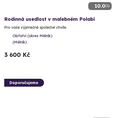
10.0
(1)
Rodinná usedlost v malebném Polabí
Pro vaše výjimečné společné chvíle.
Obříství (okres Mělník)
(Mělník)
3 600 Kč
Doporučujeme