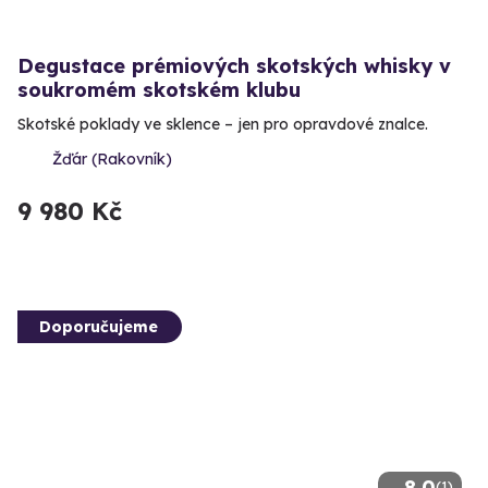
Degustace prémiových skotských whisky v
soukromém skotském klubu
Skotské poklady ve sklence – jen pro opravdové znalce.
Žďár (Rakovník)
9 980 Kč
Doporučujeme
8.0
(1)