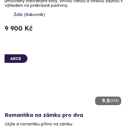
umocněny otevřenými krby, vířivou vanou a finskou saunou s
výhledem na překrásné pastviny.
Žďár (Rakovník)
9 900 Kč
AKCE
9.5
(133)
Romantika na zámku pro dva
Užijte si romantiku přímo na zámku