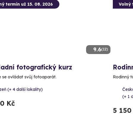
ný termín už 15. 08. 2026
Volný 
9.6
(12)
adní fotografický kurz
Rodinn
 se ovládat svůj fotoaparát.
Rodinný tá
zeň (+ 4 další lokality)
Česk
(+ 1 d
90 Kč
5 150