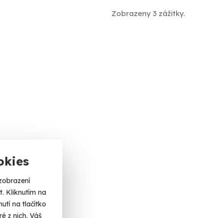
Zobrazeny 3 zážitky.
okies
zobrazení
. Kliknutím na
tí na tlačítko
é z nich. Váš