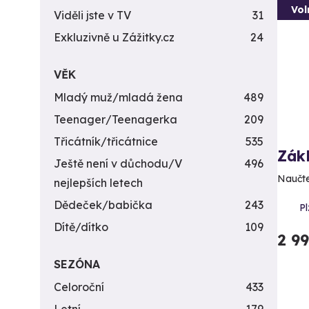
Vol
Viděli jste v TV
31
Exkluzivně u Zážitky.cz
24
VĚK
Mladý muž/mladá žena
489
Teenager/Teenagerka
209
Třicátník/třicátnice
535
Zákl
Ještě není v důchodu/V
496
Naučte
nejlepších letech
Dědeček/babička
243
Pl
Dítě/dítko
109
2 9
SEZÓNA
Celoroční
433