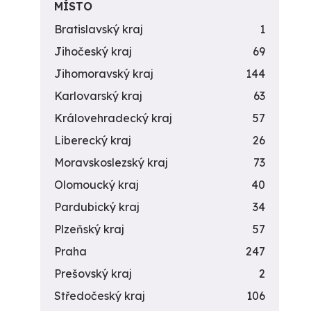
MÍSTO
Bratislavský kraj
1
Jihočeský kraj
69
Jihomoravský kraj
144
Karlovarský kraj
63
Královehradecký kraj
57
Liberecký kraj
26
Moravskoslezský kraj
73
Olomoucký kraj
40
Pardubický kraj
34
Plzeňský kraj
57
Praha
247
Prešovský kraj
2
Středočeský kraj
106