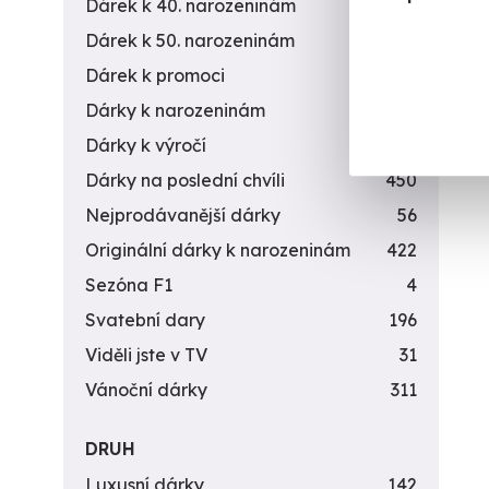
Dárek k 40. narozeninám
453
Dárek k 50. narozeninám
378
Dárek k promoci
245
Dárky k narozeninám
551
Dárky k výročí
294
Dárky na poslední chvíli
450
Nejprodávanější dárky
56
Originální dárky k narozeninám
422
Sezóna F1
4
Svatební dary
196
Viděli jste v TV
31
Vánoční dárky
311
DRUH
Luxusní dárky
142