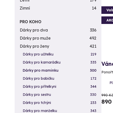
Letní
179
Zimní
14
Vol
AK
PRO KOHO
Dárky pro dva
336
Dárky pro muže
492
Dárky pro ženy
421
Dárky pro učitelku
219
Dárky pro kamarádku
335
Ván
Dárky pro maminku
300
Ponořt
Dárky pro babičku
172
Pl
Dárky pro přítelkyni
344
Dárky pro sestru
330
990 K
890
Dárky pro tchýni
233
Dárky pro manželku
343