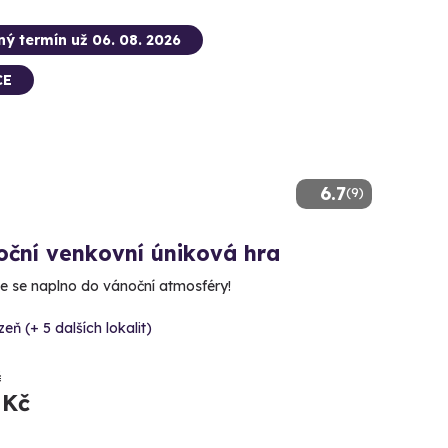
ný termín už 06. 08. 2026
CE
6.7
(9)
oční venkovní úniková hra
e se naplno do vánoční atmosféry!
zeň (+ 5 dalších lokalit)
č
 Kč