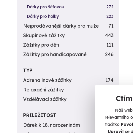
Dárky pro šéfovou
272
Dárky pro holky
223
Nejprodávanější dárky pro muže
71
Skupinové zážitky
443
Zážitky pro děti
111
Zážitky pro handicapované
246
TYP
Adrenalinové zážitky
174
Relaxační zážitky
162
Ctím
Vzdělávací zážitky
151
Náš web 
PŘILEŽITOST
relevantního 
tlačítko
Povol
Dárek k 18. narozeninám
256
Upravit
se d