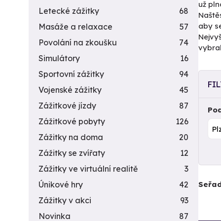
už pln
Letecké zážitky
68
Naštěs
aby se
Masáže a relaxace
57
Nejvyš
Povolání na zkoušku
74
vybral
Simulátory
16
Sportovní zážitky
94
FI
Vojenské zážitky
45
Zážitkové jízdy
87
Pod
Zážitkové pobyty
126
Zážitky na doma
20
Zážitky se zvířaty
12
Zážitky ve virtuální realitě
3
Seřad
Únikové hry
42
Zážitky v akci
93
Novinka
87