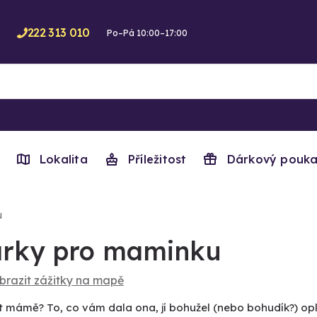
222 313 010
Po–Pá 10:00–17:00
Lokalita
Příležitost
Dárkový pouka
u
rky pro maminku
brazit zážitky na mapě
 mámě? To, co vám dala ona, jí bohužel (nebo bohudík?) opl