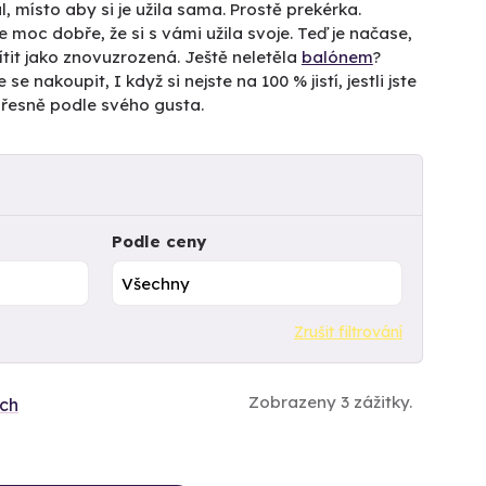
, místo aby si je užila sama. Prostě prekérka.
e moc dobře, že si s vámi užila svoje. Teď je načase,
ítit jako znovuzrozená. Ještě neletěla
balónem
?
e se nakoupit, I když si nejste na 100 % jistí, jestli jste
přesně podle svého gusta.
Podle ceny
Zrušit filtrování
Zobrazeny 3 zážitky.
ích