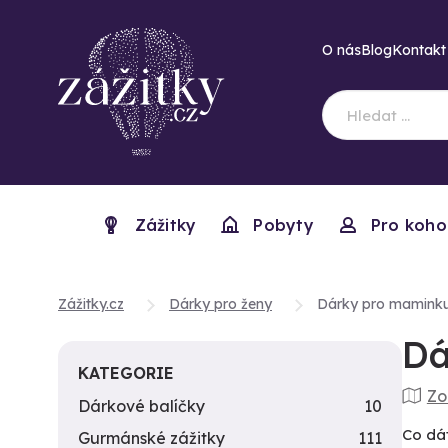
O nás
Blog
Kontakt
Zážitky
Pobyty
Pro koho
Zážitky.cz
Dárky pro ženy
Dárky pro mamink
Dá
KATEGORIE
Zo
Dárkové balíčky
10
Co dát
Gurmánské zážitky
111