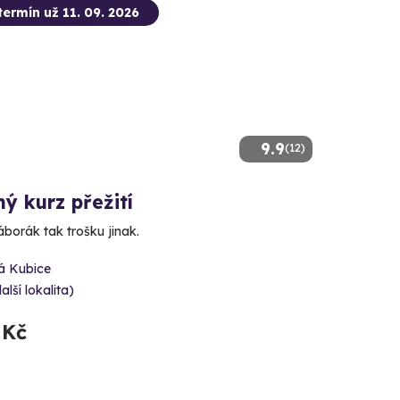
termín už 11. 09. 2026
9.9
(12)
ý kurz přežití
borák tak trošku jinak.
á Kubice
alší lokalita)
 Kč