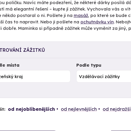
ou poličku. Navíc máte podezření, že některé dárky posílá dál
tí má elegantní řešení – kupte jí zážitek. Vychovala vás a vít
 někdo postaral o ni. Pošlete ji na
masáž
, po které se bude c
ší čas to napravit. Nebo ji pošlete na
ochutnávku vín
. Nebojt
i dobře. Maminka si případně zážitek může vyměnit za jiný, 
LTROVÁNÍ ZÁŽITKŮ
le místa
Podle typu
od nejoblíbenějších
od nejlevnějších
od nejdražš
it: