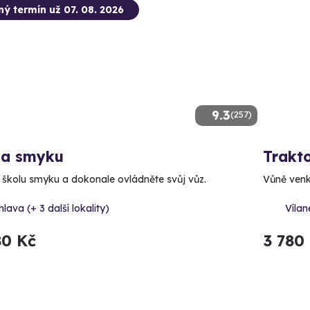
ný termín už 07. 08. 2026
9.3
(257)
la smyku
Trakt
e školu smyku a dokonale ovládněte svůj vůz.
Vůně venk
hlava (+ 3 další lokality)
Vílan
80 Kč
3 780