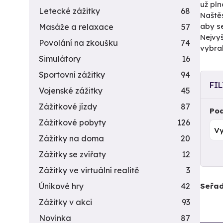
už pln
Letecké zážitky
68
Naštěs
aby se
Masáže a relaxace
57
Nejvyš
Povolání na zkoušku
74
vybral
Simulátory
16
Sportovní zážitky
94
FI
Vojenské zážitky
45
Zážitkové jízdy
87
Pod
Zážitkové pobyty
126
Zážitky na doma
20
Zážitky se zvířaty
12
Zážitky ve virtuální realitě
3
Seřad
Únikové hry
42
Zážitky v akci
93
Novinka
87