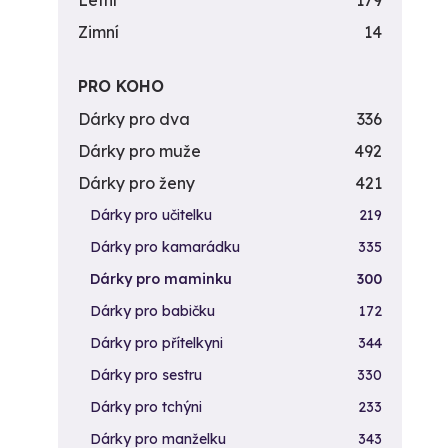
Letní
179
Zimní
14
PRO KOHO
Dárky pro dva
336
Dárky pro muže
492
Dárky pro ženy
421
Dárky pro učitelku
219
Dárky pro kamarádku
335
Dárky pro maminku
300
Dárky pro babičku
172
Dárky pro přítelkyni
344
Dárky pro sestru
330
Dárky pro tchýni
233
Dárky pro manželku
343