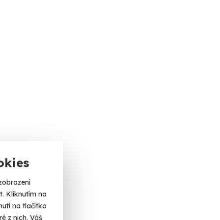
okies
zobrazení
. Kliknutím na
tí na tlačítko
é z nich. Váš