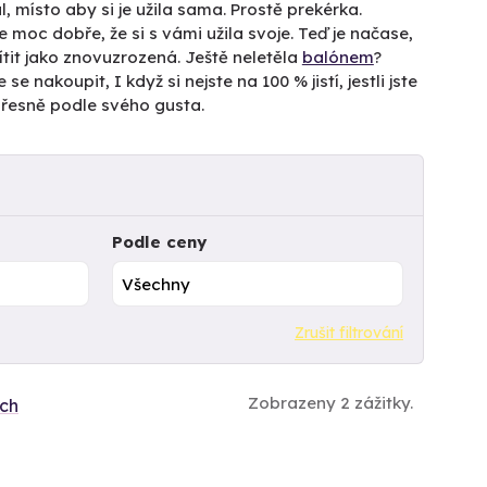
, místo aby si je užila sama. Prostě prekérka.
e moc dobře, že si s vámi užila svoje. Teď je načase,
ítit jako znovuzrozená. Ještě neletěla
balónem
?
e se nakoupit, I když si nejste na 100 % jistí, jestli jste
přesně podle svého gusta.
Podle ceny
Zrušit filtrování
Zobrazeny 2 zážitky.
ích