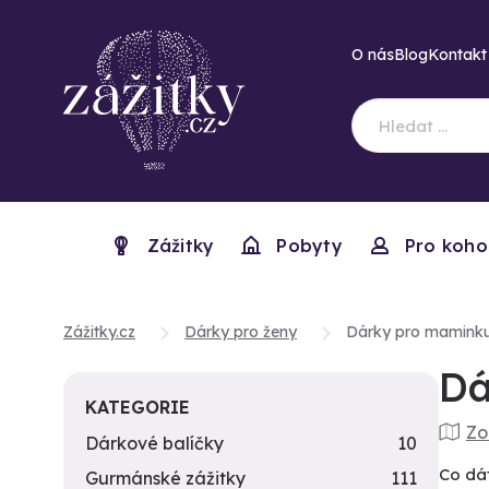
O nás
Blog
Kontakt
Zážitky
Pobyty
Pro koho
Zážitky.cz
Dárky pro ženy
Dárky pro mamink
Dá
KATEGORIE
Zo
Dárkové balíčky
10
Co dát
Gurmánské zážitky
111