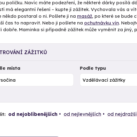
ou poličku. Navíc máte podezření, že některé dárky posílá dál
tí má elegantní řešení – kupte jí zážitek. Vychovala vás a vít
 někdo postaral o ni. Pošlete ji na
masáž
, po které se bude c
ší čas to napravit. Nebo ji pošlete na
ochutnávku vín
. Nebojt
i dobře. Maminka si případně zážitek může vyměnit za jiný, 
LTROVÁNÍ ZÁŽITKŮ
le místa
Podle typu
od nejoblíbenějších
od nejlevnějších
od nejdražš
it: