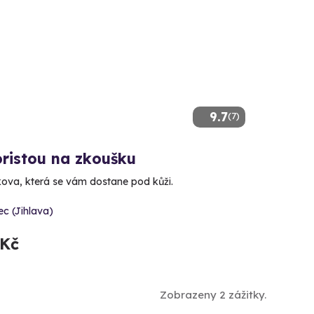
9.7
(7)
oristou na zkoušku
ova, která se vám dostane pod kůži.
ec (Jihlava)
 Kč
Zobrazeny 2 zážitky.