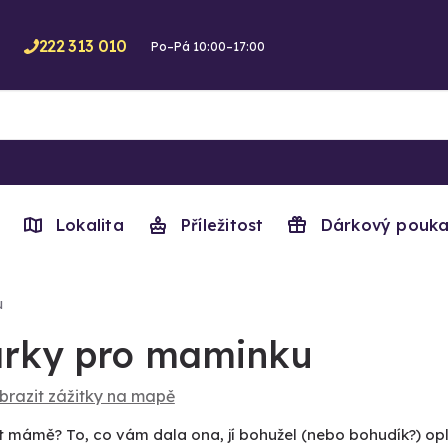
222 313 010
Po–Pá 10:00–17:00
Lokalita
Příležitost
Dárkový pouka
u
rky pro maminku
brazit zážitky na mapě
 mámě? To, co vám dala ona, jí bohužel (nebo bohudík?) opl