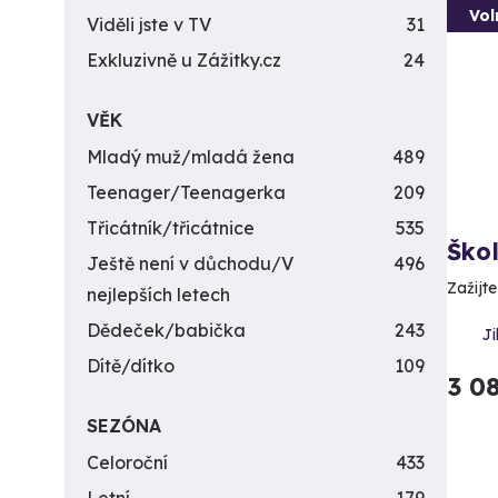
Vol
Viděli jste v TV
31
Exkluzivně u Zážitky.cz
24
VĚK
Mladý muž/mladá žena
489
Teenager/Teenagerka
209
Třicátník/třicátnice
535
Ško
Ještě není v důchodu/V
496
Zažijt
nejlepších letech
Dědeček/babička
243
Ji
Dítě/dítko
109
3 0
SEZÓNA
Celoroční
433