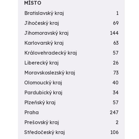
MÍSTO
Bratislavský kraj
1
Jihočeský kraj
69
Jihomoravský kraj
144
Karlovarský kraj
63
Královehradecký kraj
57
Liberecký kraj
26
Moravskoslezský kraj
73
Olomoucký kraj
40
Pardubický kraj
34
Plzeňský kraj
57
Praha
247
Prešovský kraj
2
Středočeský kraj
106