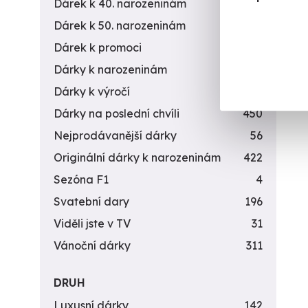
Dárek k 40. narozeninám
453
Dárek k 50. narozeninám
378
Dárek k promoci
245
Dárky k narozeninám
551
Dárky k výročí
294
Dárky na poslední chvíli
450
Nejprodávanější dárky
56
Originální dárky k narozeninám
422
Sezóna F1
4
Svatební dary
196
Viděli jste v TV
31
Vánoční dárky
311
DRUH
Luxusní dárky
142