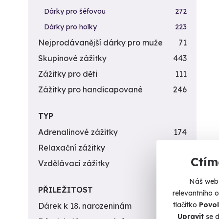
Dárky pro šéfovou
272
Dárky pro holky
223
Nejprodávanější dárky pro muže
71
Skupinové zážitky
443
Zážitky pro děti
111
Zážitky pro handicapované
246
TYP
Adrenalinové zážitky
174
Relaxační zážitky
162
Ctím
Vzdělávací zážitky
151
Náš web 
PŘILEŽITOST
relevantního 
tlačítko
Povol
Dárek k 18. narozeninám
256
Upravit
se d