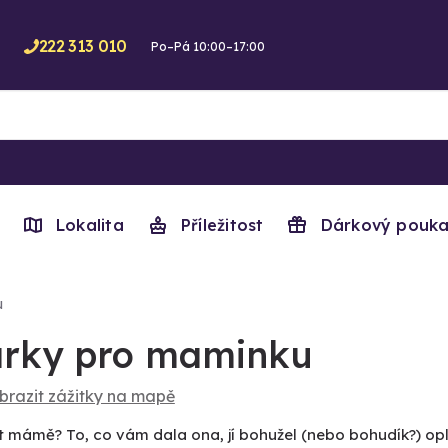
222 313 010
Po–Pá 10:00–17:00
Lokalita
Příležitost
Dárkový pouka
u
rky pro maminku
brazit zážitky na mapě
 mámě? To, co vám dala ona, jí bohužel (nebo bohudík?) opl