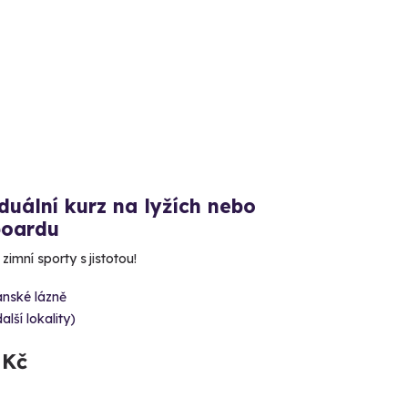
duální kurz na lyžích nebo
oardu
zimní sporty s jistotou!
ánské lázně
alší lokality)
 Kč