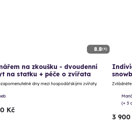
8.8
(4)
mářem na zkoušku - dvoudenní
Indivi
t na statku + péče o zvířata
snowb
zapomenutelné dny mezi hospodářskými zvířaty.
Zvládněte 
heb
Mari
(+ 3 d
90 Kč
3 900