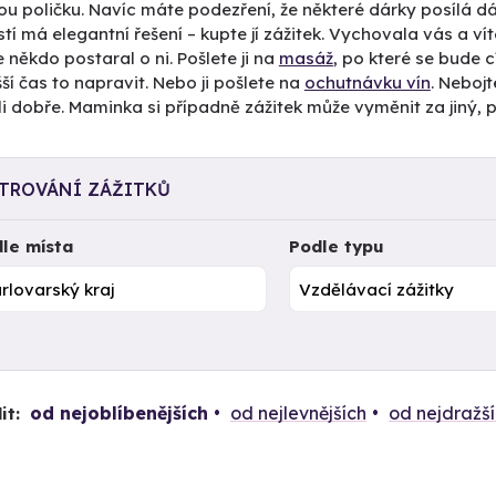
ou poličku. Navíc máte podezření, že některé dárky posílá dál
tí má elegantní řešení – kupte jí zážitek. Vychovala vás a vít
 někdo postaral o ni. Pošlete ji na
masáž
, po které se bude c
ší čas to napravit. Nebo ji pošlete na
ochutnávku vín
. Nebojt
i dobře. Maminka si případně zážitek může vyměnit za jiný, 
LTROVÁNÍ ZÁŽITKŮ
le místa
Podle typu
od nejoblíbenějších
od nejlevnějších
od nejdražš
it: