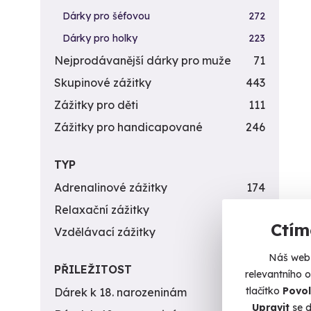
Dárky pro šéfovou
272
Dárky pro holky
223
Nejprodávanější dárky pro muže
71
Skupinové zážitky
443
Zážitky pro děti
111
Zážitky pro handicapované
246
TYP
Adrenalinové zážitky
174
Relaxační zážitky
162
Ctím
Vzdělávací zážitky
151
Náš web 
PŘILEŽITOST
relevantního 
tlačítko
Povol
Dárek k 18. narozeninám
256
Upravit
se d