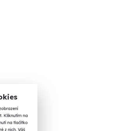
okies
zobrazení
. Kliknutím na
tí na tlačítko
é z nich. Váš