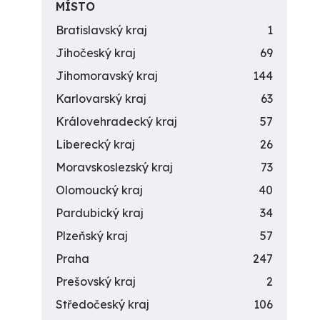
MÍSTO
Bratislavský kraj
1
Jihočeský kraj
69
Jihomoravský kraj
144
Karlovarský kraj
63
Královehradecký kraj
57
Liberecký kraj
26
Moravskoslezský kraj
73
Olomoucký kraj
40
Pardubický kraj
34
Plzeňský kraj
57
Praha
247
Prešovský kraj
2
Středočeský kraj
106