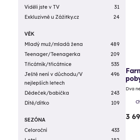
Viděli jste v TV
31
Exkluzivně u Zážitky.cz
24
VĚK
Mladý muž/mladá žena
489
Teenager/Teenagerka
209
Třicátník/třicátnice
535
Far
Ještě není v důchodu/V
496
poby
nejlepších letech
Dva ne
Dědeček/babička
243
C
Dítě/dítko
109
3 6
SEZÓNA
Celoroční
433