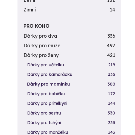
Letní
182
Zimní
14
PRO KOHO
Dárky pro dva
336
Dárky pro muže
492
Dárky pro ženy
421
Dárky pro učitelku
219
Dárky pro kamarádku
335
Dárky pro maminku
300
Dárky pro babičku
172
Dárky pro přítelkyni
344
Dárky pro sestru
330
Dárky pro tchýni
233
Dárky pro manželku
343