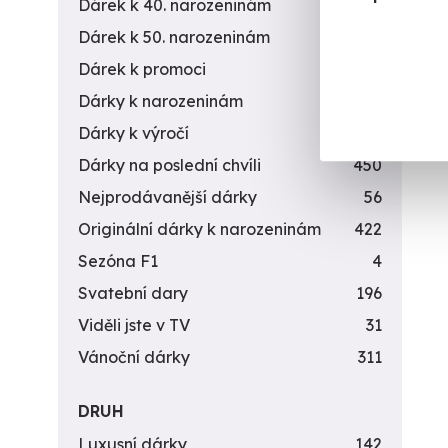
Dárek k 40. narozeninám
453
Dárek k 50. narozeninám
378
Dárek k promoci
245
Dárky k narozeninám
551
Dárky k výročí
294
Dárky na poslední chvíli
450
Nejprodávanější dárky
56
Originální dárky k narozeninám
422
Sezóna F1
4
Svatební dary
196
Viděli jste v TV
31
Vánoční dárky
311
DRUH
Luxusní dárky
142