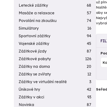
už pln
Letecké zážitky
68
Naštěs
aby se
Masáže a relaxace
57
Nejvyš
Povolání na zkoušku
74
vybral
Simulátory
16
Sportovní zážitky
94
FI
Vojenské zážitky
45
Zážitkové jízdy
87
Pod
Zážitkové pobyty
126
Zážitky na doma
20
Zážitky se zvířaty
12
Zážitky ve virtuální realitě
3
Seřad
Únikové hry
42
Zážitky v akci
93
Novinka
87