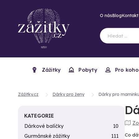
O nás
Blog
Kontakt
Zážitky
Pobyty
Pro koho
Zážitky.cz
Dárky pro ženy
Dárky pro mamink
Dá
KATEGORIE
Zo
Dárkové balíčky
10
Co dát
Gurmánské zážitky
111