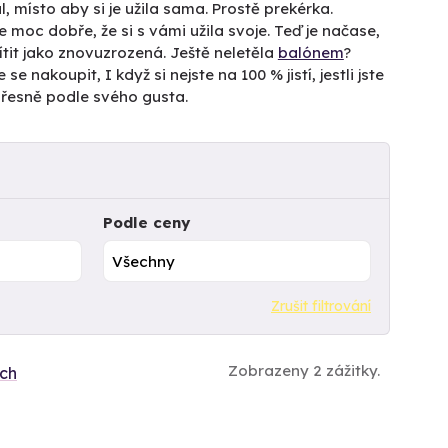
, místo aby si je užila sama. Prostě prekérka.
e moc dobře, že si s vámi užila svoje. Teď je načase,
ítit jako znovuzrozená. Ještě neletěla
balónem
?
e se nakoupit, I když si nejste na 100 % jistí, jestli jste
přesně podle svého gusta.
Podle ceny
Zrušit filtrování
Zobrazeny 2 zážitky.
ích