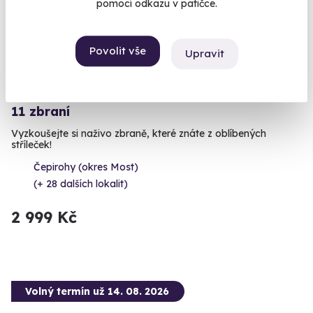
pomocí odkazu v patičce.
Povolit vše
Upravit
8.9
(17)
Zážitková střelba: Zbraně z online stříleček -
11 zbraní
Vyzkoušejte si naživo zbraně, které znáte z oblíbených
stříleček!
Čepirohy (okres Most)
(+ 28 dalších lokalit)
2 999 Kč
Volný termín už 14. 08. 2026