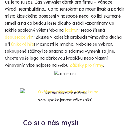
Už je to tu zas. Čas vymyslet dárek pro firmu – Vánoce,
výročí, teambuilding... Co to tentokrát pojmout jinak a pořídit
místo klasického posezení v hospodě něco, co lidi skutečně
stmelí a na co budou ještě dlouho a rádi vzpomínat? Co
takhle společný výlet třeba na
jachtu
? Nebo řízená
degustace vín
? Zkuste v kolezích probudit týmového ducha
při
únikové hře
! Možností je mnoho. Nebojte se vybírat,
zakoupené zážitky lze snadno a zdarma vyměnit za jiné.
Chcete vaše logo na dárkovou krabičku nebo vlastní
věnování? Více najdete na webu
Zážitky pro firmy
.
Na
heureka.cz
máme
96% spokojenost zákazníků.
Co si o nás myslí