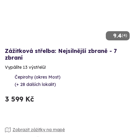
9.4
(4)
Zážitková střelba: Nejsilnější zbraně - 7
zbraní
Vypálíte 13 výstřelů!
Čepirohy (okres Most)
(+ 28 dalších lokalit)
3 599 Kč
Zobrazit zážitky na mapě