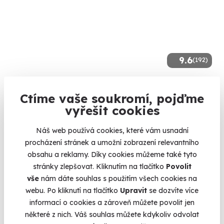
9.6
(192)
Uvařte si vlastní pivo
Ctíme vaše soukromí, pojďme
Milovníci piva, ukažte se! ;)
vyřešit cookies
Litoměřice
Náš web používá cookies, které vám usnadní
5 790 Kč
procházení stránek a umožní zobrazení relevantního
obsahu a reklamy. Díky cookies můžeme také tyto
stránky zlepšovat. Kliknutím na tlačítko
Povolit
vše
nám dáte souhlas s použitím všech cookies na
webu. Po kliknutí na tlačítko
Upravit
se dozvíte více
Volný termín už 14. 08. 2026
informací o cookies a zároveň můžete povolit jen
některé z nich. Váš souhlas můžete kdykoliv odvolat