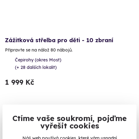
Zážitková střelba pro děti - 10 zbraní
Připravte se na nálož 80 nábojů.
Čepirohy (okres Most)
(+ 28 dalších lokalit)
1 999 Kč
Volný termín už 11. 08. 2026
Ctíme vaše soukromí, pojďme
vyřešit cookies
Náš web používá cookies, které vám usnadní