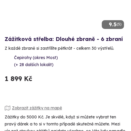
9.5
(5)
Zážitková střelba: Dlouhé zbraně - 6 zbraní
Z každé zbraně si zastřílíte pětkrát - celkem 30 výstřelů.
Čepirohy (okres Most)
(+ 28 dalších lokalit)
1 899 Kč
Zobrazit zážitky na mapě
Zážitky do 5000 Kč. Je skvělé, když si můžete vybrat ten
pravý dárek a to si v tomto případě skutečně můžete. Mezi
víc než stovkou zážitků najdete všechno, co Vás kdy napadlo