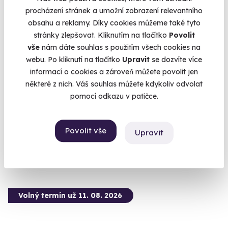
procházení stránek a umožní zobrazení relevantního
obsahu a reklamy. Díky cookies můžeme také tyto
9.4
stránky zlepšovat. Kliknutím na tlačítko
Povolit
(74)
vše
nám dáte souhlas s použitím všech cookies na
webu. Po kliknutí na tlačítko
Upravit
se dozvíte více
Zážitková střelba: Speciální jednotky - 10
zbraní
informací o cookies a zároveň můžete povolit jen
některé z nich. Váš souhlas můžete kdykoliv odvolat
Vystřílejte 80 nábojů jako člen elitní jednotky URNA.
pomocí odkazu v patičce.
Čepirohy (okres Most)
(+ 28 dalších lokalit)
Povolit vše
Upravit
1 999 Kč
Volný termín už 11. 08. 2026