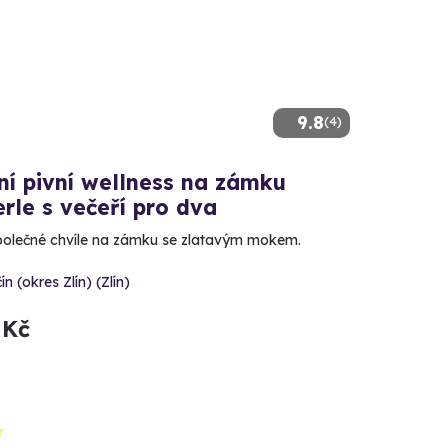
9.8
(4)
ní pivní wellness na zámku
rle s večeří pro dva
 společné chvíle na zámku se zlatavým mokem.
ín (okres Zlín) (Zlín)
 Kč