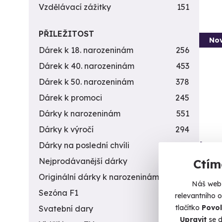
Vzdělávací zážitky
151
PŘILEŽITOST
Nov
Dárek k 18. narozeninám
256
Dárek k 40. narozeninám
453
Dárek k 50. narozeninám
378
Dárek k promoci
245
Dárky k narozeninám
551
Dárky k výročí
294
Luxu
Dárky na poslední chvíli
450
Nejprodávanější dárky
56
Ctím
Skotský
Originální dárky k narozeninám
422
Ž
Náš web 
Sezóna F1
4
relevantního 
4 9
tlačítko
Povol
Svatební dary
196
Upravit
se d