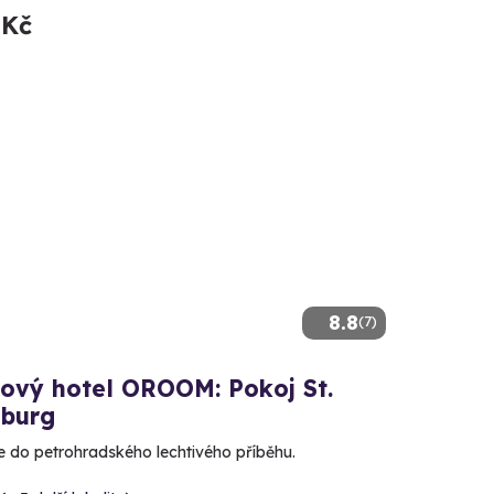
 Kč
8.8
(7)
kový hotel OROOM: Pokoj St.
sburg
e do petrohradského lechtivého příběhu.