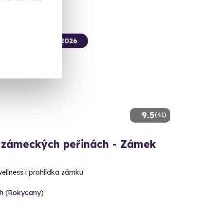
termín už 09. 08. 2026
9.5
(41)
 zámeckých peřinách - Zámek
h
wellness i prohlídka zámku
oh (Rokycany)