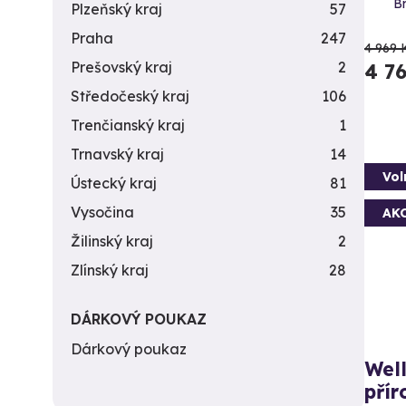
Br
Plzeňský kraj
57
Praha
247
4 969 
Prešovský kraj
2
4 7
Středočeský kraj
106
Trenčianský kraj
1
Trnavský kraj
14
Vol
Ústecký kraj
81
Vysočina
35
AK
Žilinský kraj
2
Zlínský kraj
28
DÁRKOVÝ POUKAZ
Dárkový poukaz
Well
přír