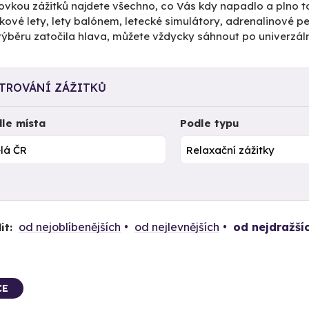
ovkou zážitků najdete všechno, co Vás kdy napadlo a plno to
kové lety, lety balónem, letecké simulátory, adrenalinové 
výběru zatočila hlava, můžete vždycky sáhnout po univerzál
LTROVÁNÍ ZÁŽITKŮ
le místa
Podle typu
od nejoblíbenějších
od nejlevnějších
od nejdražší
it:
CE