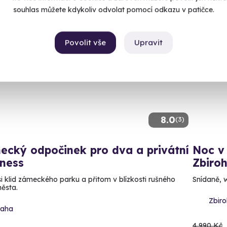
souhlas můžete kdykoliv odvolat pomocí odkazu v patičce.
Povolit vše
Upravit
Volný 
AKCE
8.0
(3)
ecký odpočinek pro dva a privátní
Noc v
lness
Zbiro
 si klid zámeckého parku a přitom v blízkosti rušného
Snídaně, 
ěsta.
Zbir
raha
4 990 Kč