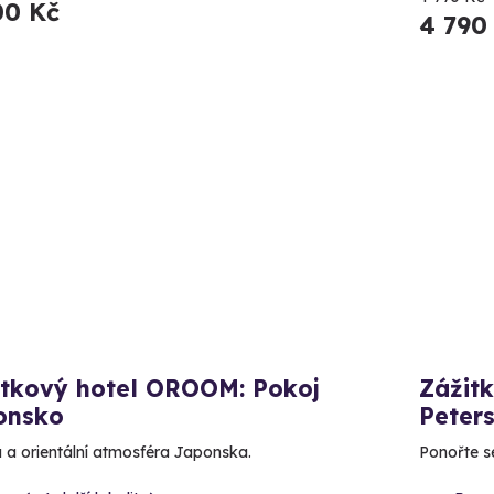
00 Kč
4 790
itkový hotel OROOM: Pokoj
Zážit
onsko
Peter
 a orientální atmosféra Japonska.
Ponořte s