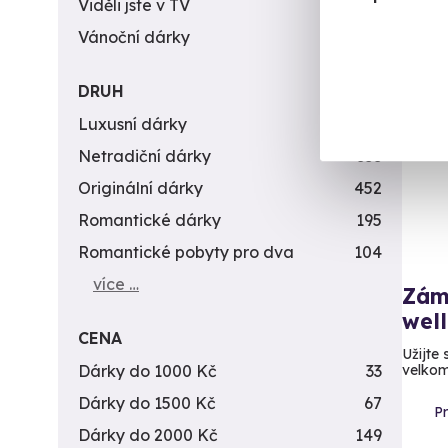
Viděli jste v TV
31
Vánoční dárky
311
DRUH
Luxusní dárky
142
Netradiční dárky
353
Originální dárky
452
Romantické dárky
195
Romantické pobyty pro dva
104
více …
Zám
wel
CENA
Užijte
Dárky do 1000 Kč
33
velkom
Dárky do 1500 Kč
67
P
Dárky do 2000 Kč
149