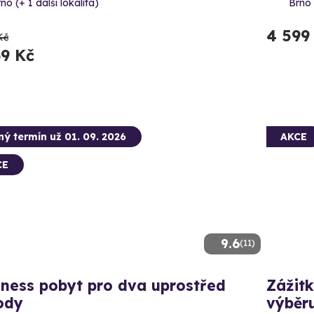
no (+ 1 další lokalita)
Brno 
4 599
Kč
69 Kč
ný termín už 01. 09. 2026
AKCE
CE
9.6
(11)
ness pobyt pro dva uprostřed
Zážit
ody
výběr