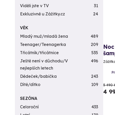
Viděli jste v TV
31
Exkluzivně u Zážitky.cz
24
VĚK
Mladý muž/mladá žena
489
Teenager/Teenagerka
209
Noc 
šam
Třicátník/třicátnice
535
Ještě není v důchodu/V
496
Zážitk
nejlepších letech
P
Dědeček/babička
243
Dítě/dítko
109
5 490 
4 9
SEZÓNA
Celoroční
433