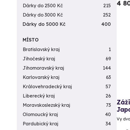
4 8
Dárky do 2500 Kč
215
Dárky do 3000 Kč
252
Dárky do 5000 Kč
400
MÍSTO
Bratislavský kraj
1
Jihočeský kraj
69
Jihomoravský kraj
144
Karlovarský kraj
63
Královehradecký kraj
57
Liberecký kraj
26
Záž
Moravskoslezský kraj
73
Jap
Olomoucký kraj
40
Vy dva
Pardubický kraj
34