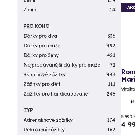
Letní
179
AK
Zimní
14
PRO KOHO
Dárky pro dva
336
Dárky pro muže
492
Dárky pro ženy
421
Nejprodávanější dárky pro muže
71
Rom
Skupinové zážitky
443
Mari
Zážitky pro děti
111
Vitali
Zážitky pro handicapované
246
M
TYP
5 590 
Adrenalinové zážitky
174
4 9
Relaxační zážitky
162