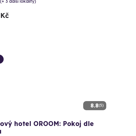
(+ 3 další lokality)
 Kč
8.8
(5)
kový hotel OROOM: Pokoj dle
u