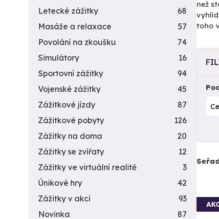
než st
Letecké zážitky
68
vyhlíd
toho 
Masáže a relaxace
57
Povolání na zkoušku
74
Simulátory
16
FI
Sportovní zážitky
94
Pod
Vojenské zážitky
45
Zážitkové jízdy
87
Zážitkové pobyty
126
Zážitky na doma
20
Zážitky se zvířaty
12
Seřad
Zážitky ve virtuální realitě
3
Únikové hry
42
Zážitky v akci
93
AK
Novinka
87