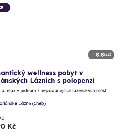
CE
8.8
(22)
antický wellness pobyt v
ánských Lázních s polopenzí
ta a relax v jednom z nejžádanějších lázeňských měst
ariánské Lázně (Cheb)
Kč
90 Kč