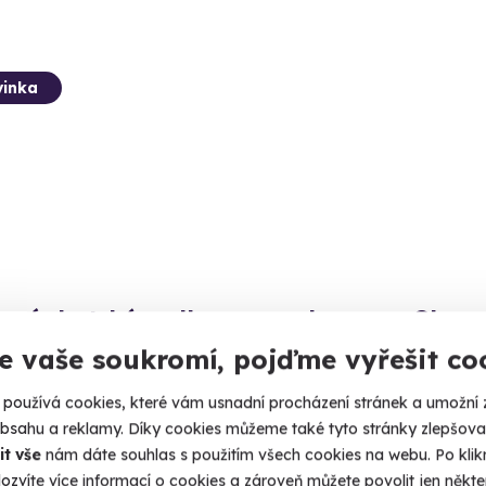
inka
sní skotské wellness pro dva
Glampi
e vaše soukromí, pojďme vyřešit co
 klid, oheň a příroda.
Zastavte s
ďár (Rakovník)
Kosti
používá cookies, které vám usnadní procházení stránek a umožní 
obsahu a reklamy. Díky cookies můžeme také tyto stránky zlepšovat
90 Kč
4 900
it vše
nám dáte souhlas s použitím všech cookies na webu. Po kliknu
ozvíte více informací o cookies a zároveň můžete povolit jen někter