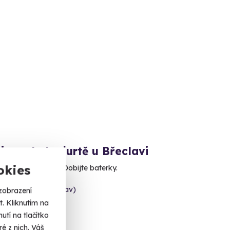
ng v boho jurtě u Břeclavi
okies
e. Vypněte hlavu. Dobijte baterky.
ce (Břeclav) (Břeclav)
zobrazení
. Kliknutím na
 Kč
tí na tlačítko
é z nich. Váš