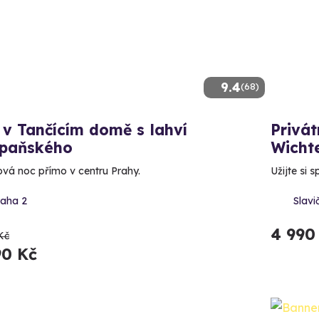
9.4
(68)
v Tančícím domě s lahví
Privát
paňského
Wichte
ová noc přímo v centru Prahy.
Užijte si
raha 2
Slavič
4 990
Kč
90 Kč