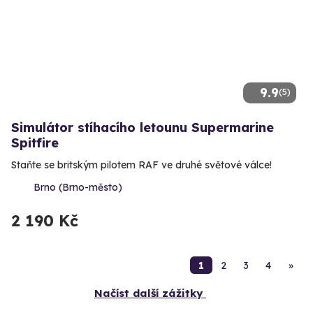
9.9
(5)
Simulátor stíhacího letounu Supermarine
Spitfire
Staňte se britským pilotem RAF ve druhé světové válce!
Brno (Brno-město)
2 190 Kč
1
2
3
4
»
Načíst další zážitky