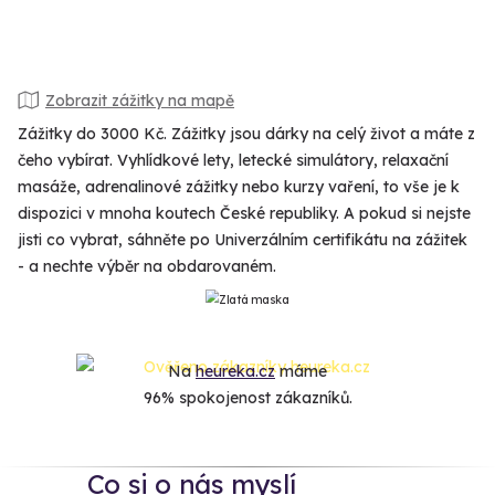
Zobrazit zážitky na mapě
Zážitky do 3000 Kč. Zážitky jsou dárky na celý život a máte z
čeho vybírat. Vyhlídkové lety, letecké simulátory, relaxační
masáže, adrenalinové zážitky nebo kurzy vaření, to vše je k
dispozici v mnoha koutech České republiky. A pokud si nejste
jisti co vybrat, sáhněte po Univerzálním certifikátu na zážitek
- a nechte výběr na obdarovaném.
Na
heureka.cz
máme
96% spokojenost zákazníků.
Co si o nás myslí