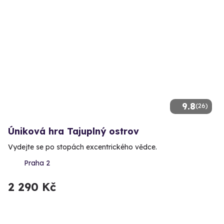
9.8
(26)
Úniková hra Tajuplný ostrov
Vydejte se po stopách excentrického vědce.
Praha 2
2 290 Kč