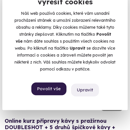
Kurz vaření pro teenagery
vyřešit cookies
Skvělá příležitost pro mladé kulinářské nadšence!
Náš web používá cookies, které vám usnadní
Praha 3
procházení stránek a umožní zobrazení relevantního
obsahu a reklamy. Díky cookies můžeme také tyto
2 450 Kč
stránky zlepšovat. Kliknutím na tlačítko
Povolit
vše
nám dáte souhlas s použitím všech cookies na
webu. Po kliknutí na tlačítko
Upravit
se dozvíte více
informací o cookies a zároveň můžete povolit jen
některé z nich. Váš souhlas můžete kdykoliv odvolat
Zážitek na doma
pomocí odkazu v patičce.
Povolit vše
Upravit
9.0
(1)
Online kurz přípravy kávy s pražírnou
DOUBLESHOT + 5 druhů špičkové kávy +