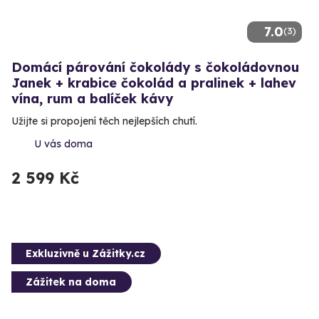
7.0
(3)
Domácí párování čokolády s čokoládovnou
Janek + krabice čokolád a pralinek + lahev
vína, rum a balíček kávy
Užijte si propojení těch nejlepších chutí.
U vás doma
2 599 Kč
Exkluzivně u Zážitky.cz
Zážitek na doma