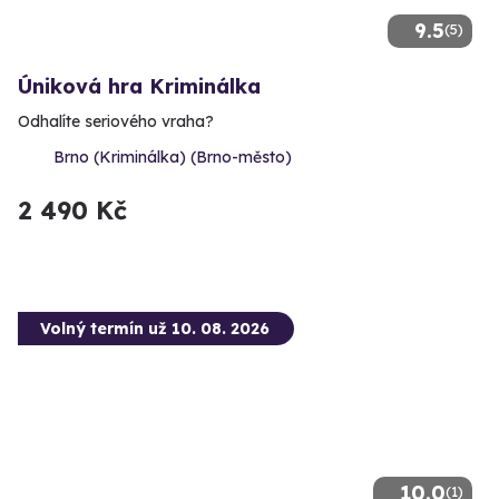
9.5
(5)
Úniková hra Kriminálka
Odhalíte seriového vraha?
Brno (Kriminálka) (Brno-město)
2 490 Kč
Volný termín už 10. 08. 2026
10.0
(1)