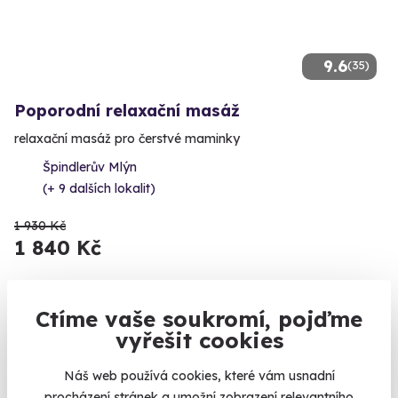
9.6
(35)
Poporodní relaxační masáž
relaxační masáž pro čerstvé maminky
Špindlerův Mlýn
(+ 9 dalších lokalit)
1 930 Kč
1 840 Kč
Ctíme vaše soukromí, pojďme
vyřešit cookies
Náš web používá cookies, které vám usnadní
procházení stránek a umožní zobrazení relevantního