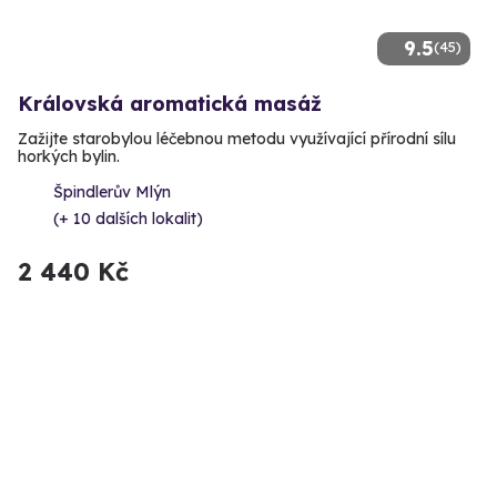
9.5
(45)
Královská aromatická masáž
Zažijte starobylou léčebnou metodu využívající přírodní sílu
horkých bylin.
Špindlerův Mlýn
(+ 10 dalších lokalit)
2 440 Kč