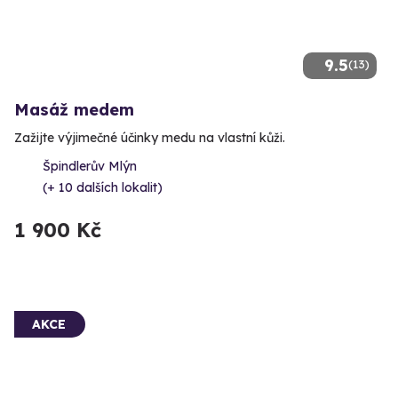
9.5
(13)
Masáž medem
Zažijte výjimečné účinky medu na vlastní kůži.
Špindlerův Mlýn
(+ 10 dalších lokalit)
1 900 Kč
AKCE