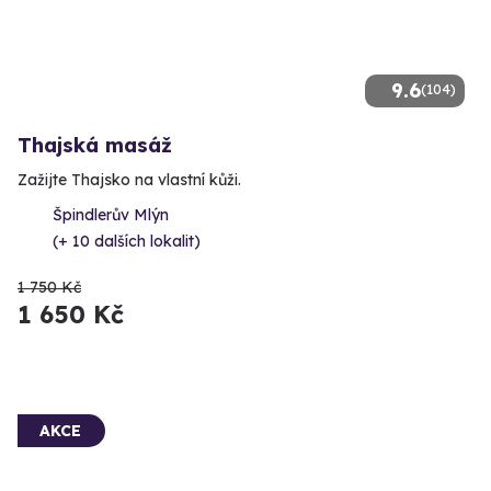
9.6
(104)
Thajská masáž
Zažijte Thajsko na vlastní kůži.
Špindlerův Mlýn
(+ 10 dalších lokalit)
1 750 Kč
1 650 Kč
AKCE