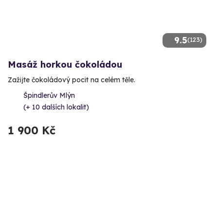
9.5
(123)
Masáž horkou čokoládou
Zažijte čokoládový pocit na celém těle.
Špindlerův Mlýn
(+ 10 dalších lokalit)
1 900 Kč