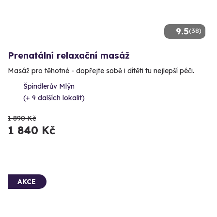
9.5
(38)
Prenatální relaxační masáž
Masáž pro těhotné - dopřejte sobě i dítěti tu nejlepší péči.
Špindlerův Mlýn
(+ 9 dalších lokalit)
1 890 Kč
1 840 Kč
AKCE