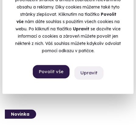
obsahu a reklamy. Díky cookies můžeme také tyto
stránky zlepšovat. Kliknutím na tlačítko
Povolit
vše
nám dáte souhlas s použitím všech cookies na
9.6
(25)
webu. Po kliknutí na tlačítko
Upravit
se dozvíte více
informací o cookies a zároveň můžete povolit jen
Aromatická olejová masáž
některé z nich. Váš souhlas můžete kdykoliv odvolat
Luxusní olejová péče od hlavy až k patě.
pomocí odkazu v patičce.
Špindlerův Mlýn
(+ 10 dalších lokalit)
Povolit vše
Upravit
1 840 Kč
Novinka