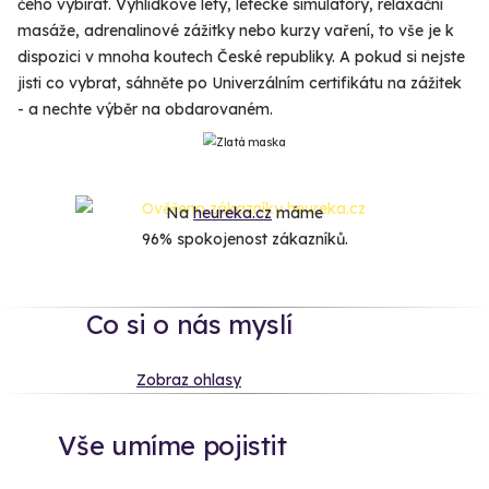
čeho vybírat. Vyhlídkové lety, letecké simulátory, relaxační
masáže, adrenalinové zážitky nebo kurzy vaření, to vše je k
dispozici v mnoha koutech České republiky. A pokud si nejste
jisti co vybrat, sáhněte po Univerzálním certifikátu na zážitek
- a nechte výběr na obdarovaném.
Na
heureka.cz
máme
96% spokojenost zákazníků.
Co si o nás myslí
Zobraz ohlasy
Vše umíme pojistit