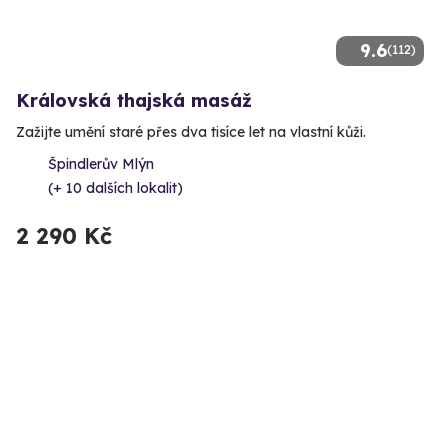
9.6
(112)
Královská thajská masáž
Zažijte umění staré přes dva tisíce let na vlastní kůži.
Špindlerův Mlýn
(+ 10 dalších lokalit)
2 290 Kč