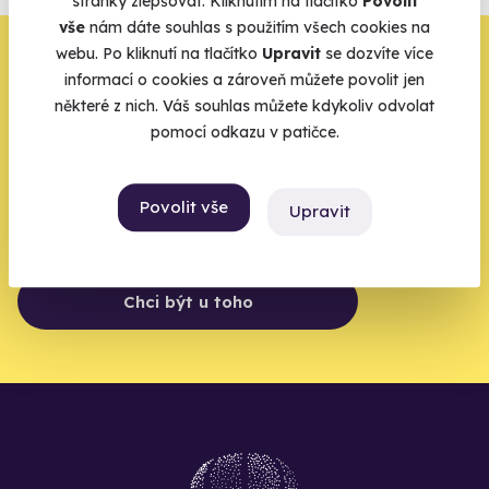
stránky zlepšovat. Kliknutím na tlačítko
Povolit
Vše o pojištění
vše
nám dáte souhlas s použitím všech cookies na
Zbývá jeden krok,
webu. Po kliknutí na tlačítko
Upravit
se dozvíte více
informací o cookies a zároveň můžete povolit jen
zbytek zařídíme my
některé z nich. Váš souhlas můžete kdykoliv odvolat
pomocí odkazu v patičce.
Váš e-mail je vstupenka do světa, kde se žije naplno. Pojďte
do toho.
Povolit vše
Upravit
Chci být u toho