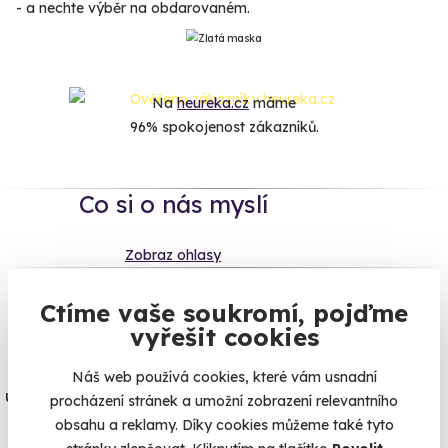
- a nechte výběr na obdarovaném.
Na
heureka.cz
máme
96% spokojenost zákazníků.
Co si o nás myslí
Zobraz ohlasy
Ctíme vaše soukromí, pojďme
Vše umíme pojistit
vyřešit cookies
Jeden nikdy neví. Máme nejvyšší
Náš web používá cookies, které vám usnadní
úrazové pojištění z nabídky zážitkových
procházení stránek a umožní zobrazení relevantního
agentur.
obsahu a reklamy. Díky cookies můžeme také tyto