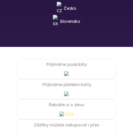
Česko
Slovensko
Přijímáme poukázky
Přijímáme platební karty
Řekněte si o slevu
Více
Zážitky můžete nakupovat i přes