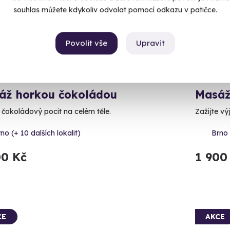
souhlas můžete kdykoliv odvolat pomocí odkazu v patičce.
Povolit vše
Upravit
9.5
(123)
áž horkou čokoládou
Masá
e čokoládový pocit na celém těle.
Zažijte vý
no (+ 10 dalších lokalit)
Brno 
00 Kč
1 900
CE
AKCE