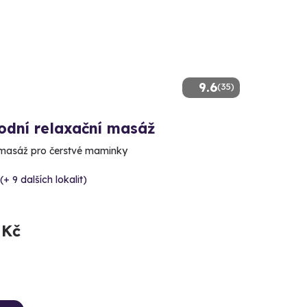
9.6
(35)
odní relaxační masáž
 masáž pro čerstvé maminky
(+ 9 dalších lokalit)
 Kč