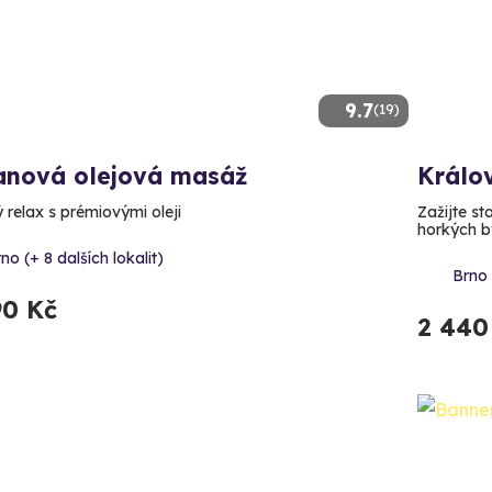
9.7
(19)
anová olejová masáž
Králo
 relax s prémiovými oleji
Zažijte st
horkých by
no (+ 8 dalších lokalit)
Brno 
90 Kč
2 440