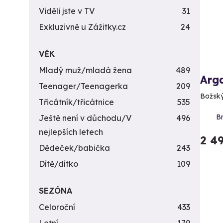
Viděli jste v TV
31
Exkluzivně u Zážitky.cz
24
VĚK
Mladý muž/mladá žena
489
Arg
Teenager/Teenagerka
209
Božský
Třicátník/třicátnice
535
Br
Ještě není v důchodu/V
496
nejlepších letech
2 4
Dědeček/babička
243
Dítě/dítko
109
SEZÓNA
Celoroční
433