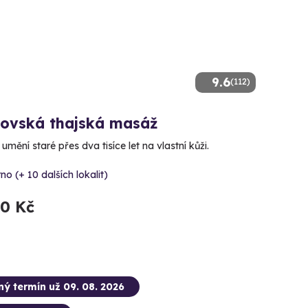
9.6
(112)
lovská thajská masáž
 umění staré přes dva tisíce let na vlastní kůži.
no (+ 10 dalších lokalit)
90 Kč
ný termín už 09. 08. 2026