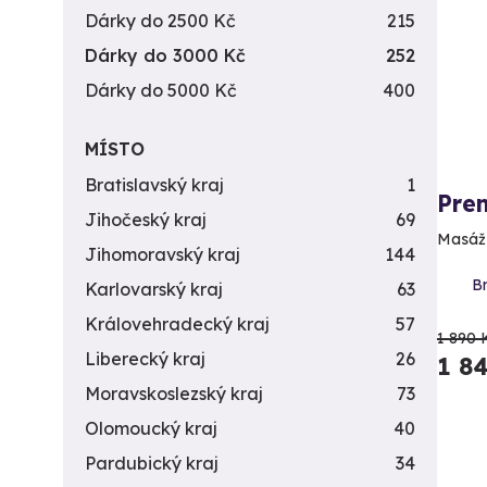
Dárky do 2500 Kč
215
Dárky do 3000 Kč
252
Dárky do 5000 Kč
400
MÍSTO
Bratislavský kraj
1
Pren
Jihočeský kraj
69
Masáž p
Jihomoravský kraj
144
Br
Karlovarský kraj
63
Královehradecký kraj
57
1 890 
Liberecký kraj
26
1 8
Moravskoslezský kraj
73
Olomoucký kraj
40
Pardubický kraj
34