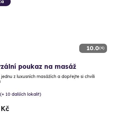
ka
10.0
(4)
rzální poukaz na masáž
 jednu z luxusních masážích a dopřejte si chvíli
u
(+ 10 dalších lokalit)
 Kč