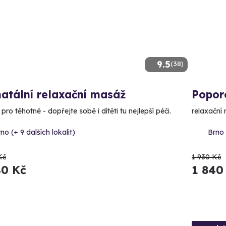
9.5
(38)
atální relaxační masáž
Popor
ro těhotné - dopřejte sobě i dítěti tu nejlepší péči.
relaxační
no (+ 9 dalších lokalit)
Brno 
Kč
1 930 Kč
40 Kč
1 840