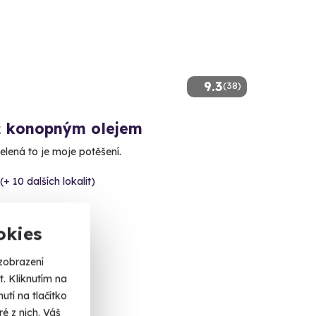
9.3
(38)
 konopným olejem
elená to je moje potěšení.
(+ 10 dalších lokalit)
 Kč
okies
zobrazení
. Kliknutím na
tí na tlačítko
é z nich. Váš