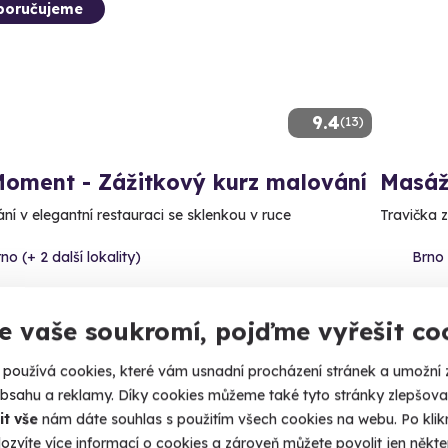
poručujeme
9.4
(13)
Moment - Zážitkový kurz malování
Masáž
ní v elegantní restauraci se sklenkou v ruce
Travička z
no (+ 2 další lokality)
Brno 
90 Kč
1 940
e vaše soukromí, pojďme vyřešit co
používá cookies, které vám usnadní procházení stránek a umožní 
obsahu a reklamy. Díky cookies můžeme také tyto stránky zlepšovat
it vše
nám dáte souhlas s použitím všech cookies na webu. Po kliknu
ozvíte více informací o cookies a zároveň můžete povolit jen někter