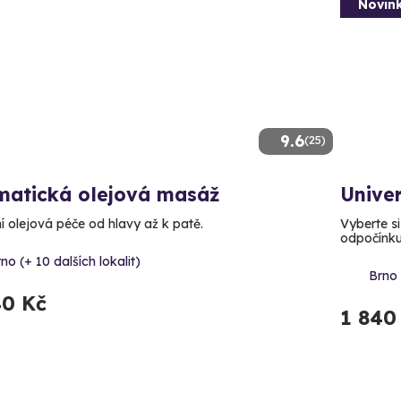
Novin
9.6
(25)
matická olejová masáž
Unive
í olejová péče od hlavy až k patě.
Vyberte si
odpočínk
no (+ 10 dalších lokalit)
Brno 
40 Kč
1 840