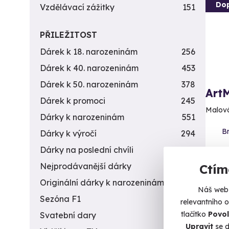
Do
Vzdělávací zážitky
151
PŘILEŽITOST
Dárek k 18. narozeninám
256
Dárek k 40. narozeninám
453
Dárek k 50. narozeninám
378
Art
Dárek k promoci
245
Malová
Dárky k narozeninám
551
Br
Dárky k výročí
294
Dárky na poslední chvíli
450
2 1
Nejprodávanější dárky
56
Ctím
Originální dárky k narozeninám
422
Náš web 
Sezóna F1
4
relevantního 
tlačítko
Povol
Svatební dary
196
Upravit
se d