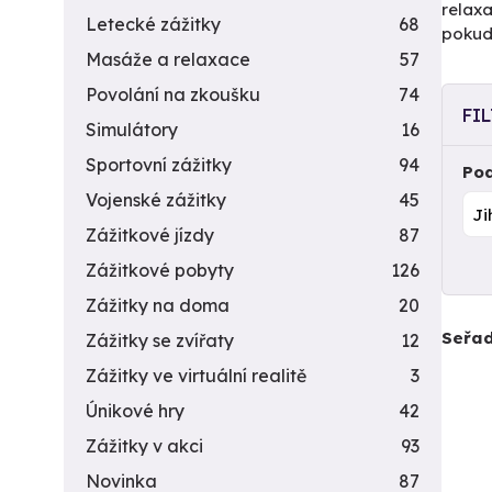
relaxa
Letecké zážitky
68
pokud 
Masáže a relaxace
57
Povolání na zkoušku
74
FI
Simulátory
16
Sportovní zážitky
94
Pod
Vojenské zážitky
45
Zážitkové jízdy
87
Zážitkové pobyty
126
Zážitky na doma
20
Seřad
Zážitky se zvířaty
12
Zážitky ve virtuální realitě
3
Únikové hry
42
Zážitky v akci
93
Novinka
87