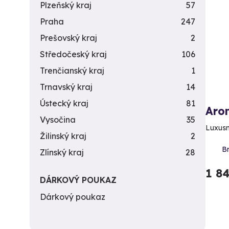
Plzeňský kraj
57
Praha
247
Prešovský kraj
2
Středočeský kraj
106
Trenčianský kraj
1
Trnavský kraj
14
Ústecký kraj
81
Aro
Vysočina
35
Luxusn
Žilinský kraj
2
Br
Zlínský kraj
28
1 8
DÁRKOVÝ POUKAZ
Dárkový poukaz