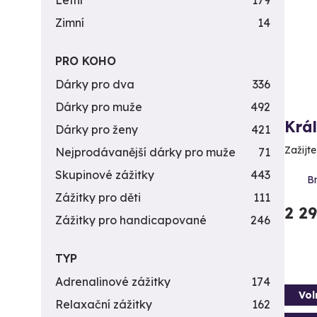
Letní
179
Zimní
14
PRO KOHO
Dárky pro dva
336
Dárky pro muže
492
Krá
Dárky pro ženy
421
Zažijte
Nejprodávanější dárky pro muže
71
Skupinové zážitky
443
Br
Zážitky pro děti
111
2 2
Zážitky pro handicapované
246
TYP
Adrenalinové zážitky
174
Vol
Relaxační zážitky
162