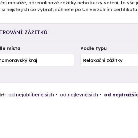
ční masáže, adrenalinové zážitky nebo kurzy vaření, to vše j
si nejste jisti co vybrat, sáhněte po Univerzálním certifiká
LTROVÁNÍ ZÁŽITKŮ
le místa
Podle typu
od nejoblíbenějších
od nejlevnějších
od nejdražší
it: