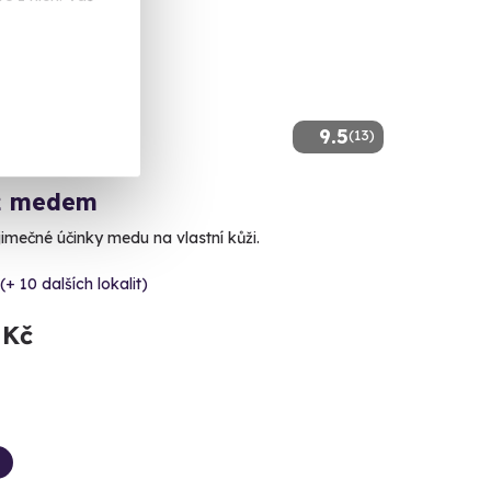
9.5
(13)
ž medem
jimečné účinky medu na vlastní kůži.
(+ 10 dalších lokalit)
 Kč