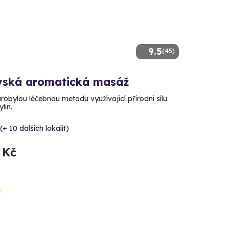
9.5
(45)
vská aromatická masáž
arobylou léčebnou metodu využívající přírodní sílu
lin.
(+ 10 dalších lokalit)
 Kč