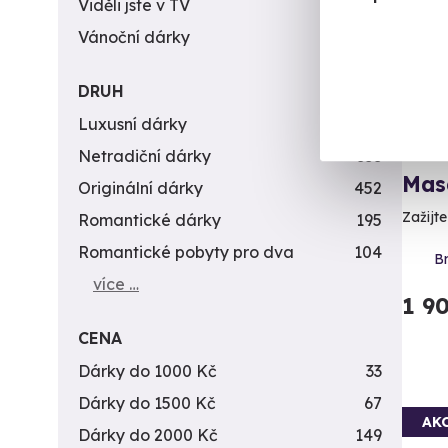
Viděli jste v TV
31
Vánoční dárky
311
DRUH
Luxusní dárky
142
Netradiční dárky
353
Mas
Originální dárky
452
Zažijt
Romantické dárky
195
Romantické pobyty pro dva
104
Br
více …
1 9
CENA
Dárky do 1000 Kč
33
Dárky do 1500 Kč
67
AK
Dárky do 2000 Kč
149