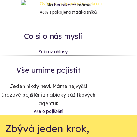
Na
heureka.cz
máme
96% spokojenost zákazníků.
Co si o nás myslí
Zobraz ohlasy
Vše umíme pojistit
Jeden nikdy neví. Máme nejvyšší
úrazové pojištění z nabídky zážitkových
agentur.
Vše o pojištění
Zbývá jeden krok,