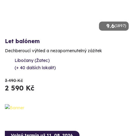
9.6
(1897)
Let balónem
Dechberoucí výhled a nezapomenutelný zážitek
Libočany (Žatec)
(+ 40 dalších lokalit)
3 490 Kč
2 590 Kč
Volný termín už 11. 08. 2026