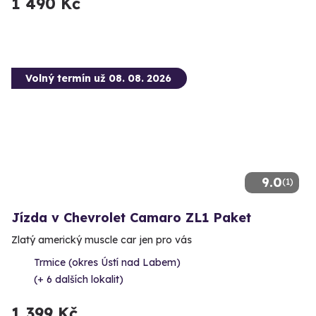
1 490 Kč
Volný termín už 08. 08. 2026
9.0
(1)
Jízda v Chevrolet Camaro ZL1 Paket
Zlatý americký muscle car jen pro vás
Trmice (okres Ústí nad Labem)
(+ 6 dalších lokalit)
1 399 Kč