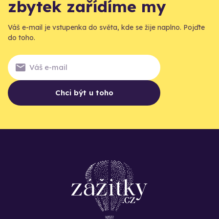
zbytek zařídíme my
Váš e-mail je vstupenka do světa, kde se žije naplno. Pojďte
do toho.
Chci být u toho