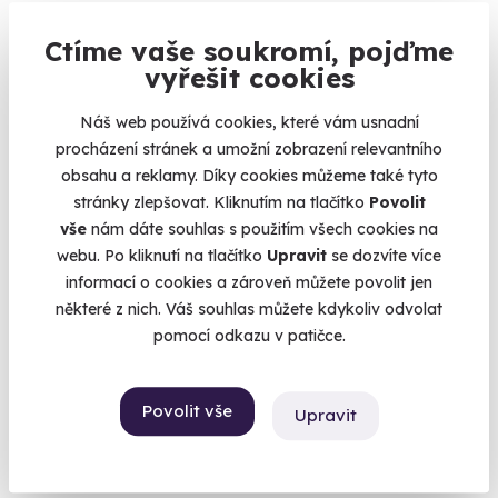
9.0
(18)
Ctíme vaše soukromí, pojďme
vyřešit cookies
Jízda v Porsche 911 Carrera
Náš web používá cookies, které vám usnadní
Žihadlo s nadupaným motorem - Carrera 4S
procházení stránek a umožní zobrazení relevantního
Most (+ 2 další lokality)
obsahu a reklamy. Díky cookies můžeme také tyto
stránky zlepšovat. Kliknutím na tlačítko
Povolit
1 990 Kč
1 890 Kč
vše
nám dáte souhlas s použitím všech cookies na
webu. Po kliknutí na tlačítko
Upravit
se dozvíte více
informací o cookies a zároveň můžete povolit jen
některé z nich. Váš souhlas můžete kdykoliv odvolat
pomocí odkazu v patičce.
Volný termín už 15. 08. 2026
AKCE
Povolit vše
Upravit