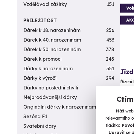
Vzdělávací zážitky
151
Vol
AK
PŘILEŽITOST
Dárek k 18. narozeninám
256
Dárek k 40. narozeninám
453
Dárek k 50. narozeninám
378
Dárek k promoci
245
Dárky k narozeninám
551
Jíz
Dárky k výročí
294
Řízení 
Dárky na poslední chvíli
450
Pr
Nejprodávanější dárky
56
Ctím
Originální dárky k narozeninám
422
2 2
Náš web 
Sezóna F1
4
relevantního 
tlačítko
Povol
Svatební dary
196
Upravit
se d