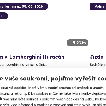
ný termín už 08. 08. 2026
Volný 
CE
9.2
(126)
da v Lamborghini Huracán
Jízda
Lamborghini na silnici i dálnici.
Sedněte z
aha (+ 2 další lokality)
Praha
e vaše soukromí, pojďme vyřešit co
90 Kč
2 290
používá cookies, které vám usnadní procházení stránek a umožní 
obsahu a reklamy. Díky cookies můžeme také tyto stránky zlepšovat
it vše
nám dáte souhlas s použitím všech cookies na webu. Po kliknu
ozvíte více informací o cookies a zároveň můžete povolit jen někter