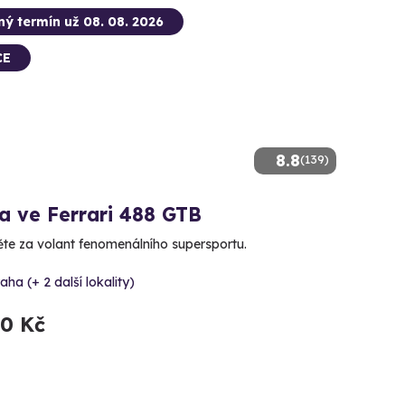
ný termín už 08. 08. 2026
CE
8.8
(139)
a ve Ferrari 488 GTB
te za volant fenomenálního supersportu.
aha (+ 2 další lokality)
90 Kč