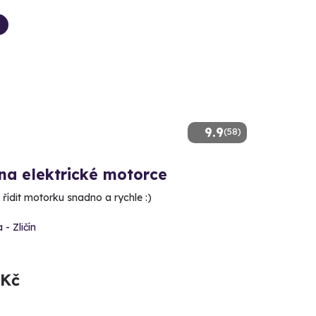
9.9
(58)
na elektrické motorce
řídit motorku snadno a rychle :)
 - Zličín
 Kč