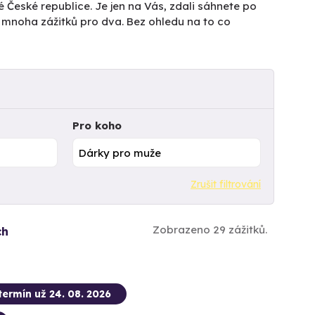
é České republice. Je jen na Vás, zdali sáhnete po
z mnoha zážitků pro dva. Bez ohledu na to co
Pro koho
Zrušit filtrování
Zobrazeno 29 zážitků.
ch
termín už 24. 08. 2026