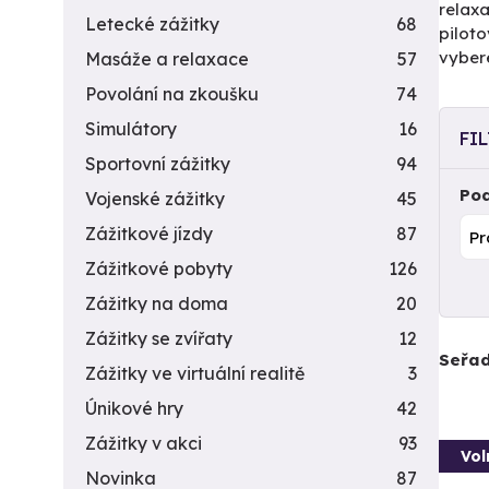
relaxa
Letecké zážitky
68
piloto
vyber
Masáže a relaxace
57
Povolání na zkoušku
74
Simulátory
16
FI
Sportovní zážitky
94
Pod
Vojenské zážitky
45
Zážitkové jízdy
87
Zážitkové pobyty
126
Zážitky na doma
20
Zážitky se zvířaty
12
Seřad
Zážitky ve virtuální realitě
3
Únikové hry
42
Zážitky v akci
93
Vol
Novinka
87