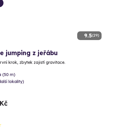
9.5
(29)
e jumping z jeřábu
rvní krok, zbytek zajistí gravitace.
a (50 m)
alší lokality)
 Kč