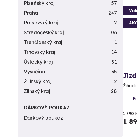
Plzeňský kraj
57
Vol
Praha
247
Prešovský kraj
2
AK
Středočeský kraj
106
Trenčianský kraj
1
Trnavský kraj
14
Ústecký kraj
81
Vysočina
35
Jízd
Žilinský kraj
2
Žihadl
Zlínský kraj
28
Pr
DÁRKOVÝ POUKAZ
1 990 
Dárkový poukaz
1 8