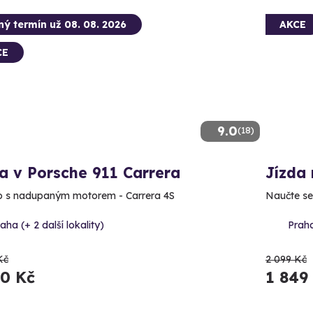
ný termín už 08. 08. 2026
AKCE
CE
9.0
(18)
a v Porsche 911 Carrera
Jízda 
o s nadupaným motorem - Carrera 4S
Naučte se 
aha (+ 2 další lokality)
Praha
Kč
2 099 Kč
90 Kč
1 849