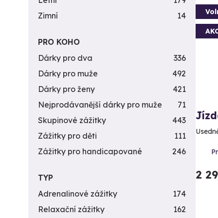
Letní
179
Vol
Zimní
14
AK
PRO KOHO
Dárky pro dva
336
Dárky pro muže
492
Dárky pro ženy
421
Nejprodávanější dárky pro muže
71
Jízd
Skupinové zážitky
443
Usedně
Zážitky pro děti
111
Zážitky pro handicapované
246
Pr
2 2
TYP
Adrenalinové zážitky
174
Relaxační zážitky
162