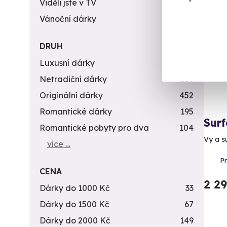
Viděli jste v TV
31
Vánoční dárky
311
DRUH
Luxusní dárky
142
Netradiční dárky
353
Originální dárky
452
Romantické dárky
195
Surf
Romantické pobyty pro dva
104
Vy a s
více …
P
CENA
2 2
Dárky do 1000 Kč
33
Dárky do 1500 Kč
67
Dárky do 2000 Kč
149