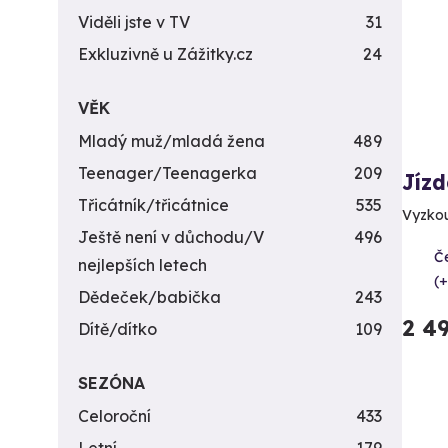
Viděli jste v TV
31
Exkluzivně u Zážitky.cz
24
VĚK
Mladý muž/mladá žena
489
Teenager/Teenagerka
209
Jízd
Třicátník/třicátnice
535
Vyzkou
Ještě není v důchodu/V
496
Č
nejlepších letech
(+
Dědeček/babička
243
2 4
Dítě/dítko
109
SEZÓNA
Celoroční
433