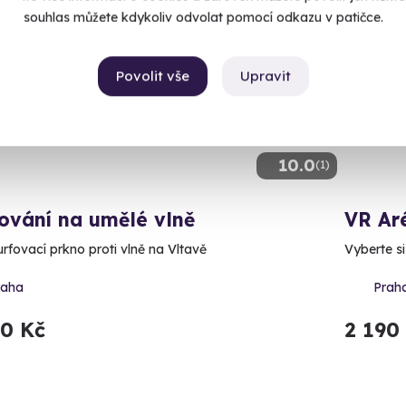
souhlas můžete kdykoliv odvolat pomocí odkazu v patičce.
Povolit vše
Upravit
10.0
(1)
ování na umělé vlně
VR Ar
urfovací prkno proti vlně na Vltavě
Vyberte si
raha
Prah
90 Kč
2 190