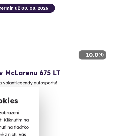
termín už 08. 08. 2026
10.0
(4)
 v McLarenu 675 LT
a volant legendy autosportu!
 (+ 2 další lokality)
okies
 Kč
zobrazení
. Kliknutím na
tí na tlačítko
é z nich. Váš