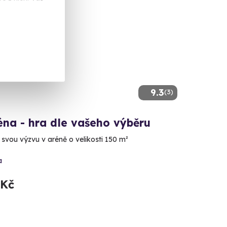
9.3
(3)
éna - hra dle vašeho výběru
 svou výzvu v aréně o velikosti 150 m²
a
 Kč