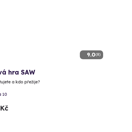
9.0
(8)
vá hra SAW
ujete a kdo přežije?
a 10
 Kč