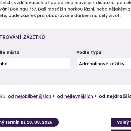
čních, vzdělávacích až po adrenalinové je k dispozici po cel
vání Boeingu 737, Bali masáži s horkou lázní, nebo nějakém 
ete, bude zážitek pro obdarované dárkem na celý život.
LTROVÁNÍ ZÁŽITKŮ
le místa
Podle typu
od nejoblíbenějších
od nejlevnějších
od nejdražší
it:
ný termín už 18. 08. 2026
Volný 