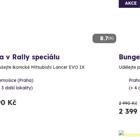
AKCE
8.7
(6)
a v Rally speciálu
Bunge
šejte ikonické Mitsubishi Lancer EVO IX
Udělejte p
ernošice (Praha)
Prah
 3 další lokality)
(+ 4 d
90 Kč
2 990 Kč
2 399