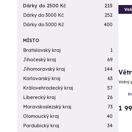
Dárky do 2500 Kč
215
Vol
Dárky do 3000 Kč
252
Dárky do 5000 Kč
400
MÍSTO
Bratislavský kraj
1
Jihočeský kraj
69
Jihomoravský kraj
144
Větr
Karlovarský kraj
63
Volný 
Královehradecký kraj
57
P
Liberecký kraj
26
Moravskoslezský kraj
73
1 9
Olomoucký kraj
40
Pardubický kraj
34