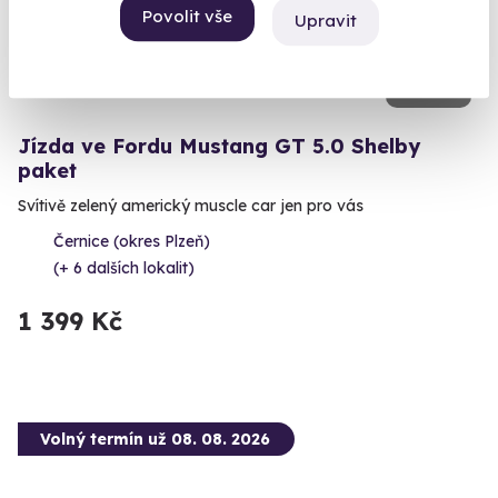
Povolit vše
Upravit
9.6
(8)
Jízda ve Fordu Mustang GT 5.0 Shelby
paket
Svítivě zelený americký muscle car jen pro vás
Černice (okres Plzeň)
(+ 6 dalších lokalit)
1 399 Kč
Volný termín už 08. 08. 2026