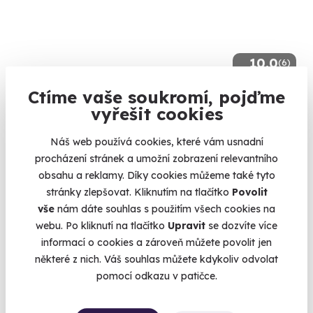
10.0
(6)
Ctíme vaše soukromí, pojďme
Jízda v Dodge Challenger
vyřešit cookies
Zelenočerný americký muscle car k vašim službám
Náš web používá cookies, které vám usnadní
Černice (okres Plzeň)
procházení stránek a umožní zobrazení relevantního
(+ 6 dalších lokalit)
obsahu a reklamy. Díky cookies můžeme také tyto
1 399 Kč
stránky zlepšovat. Kliknutím na tlačítko
Povolit
vše
nám dáte souhlas s použitím všech cookies na
webu. Po kliknutí na tlačítko
Upravit
se dozvíte více
informací o cookies a zároveň můžete povolit jen
některé z nich. Váš souhlas můžete kdykoliv odvolat
Volný termín už 08. 08. 2026
pomocí odkazu v patičce.