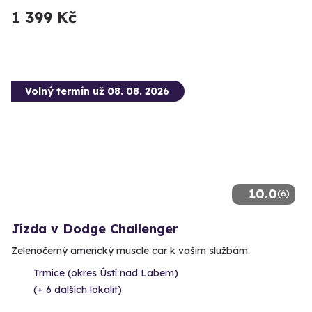
1 399 Kč
Volný termín už 08. 08. 2026
10.0
(6)
Jízda v Dodge Challenger
Zelenočerný americký muscle car k vašim službám
Trmice (okres Ústí nad Labem)
(+ 6 dalších lokalit)