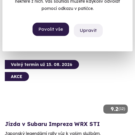
některé z nich. Váš souhlas můžete kdykoliv odvolat
Vyberte jeden z modelů M4 CSL, M2 G87 a M2 F87
pomocí odkazu v patičce.
Most (Autodrom Most)
(+ 4 další lokality)
Povolit vše
Upravit
1 690 Kč
Volný termín už 15. 08. 2026
AKCE
9.2
(12)
Jízda v Subaru Impreza WRX STI
Japonský legendární rally vůz k vašim službám.