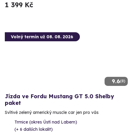
1 399 Kč
Volný termín už 08. 08. 2026
9.6
(8)
Jízda ve Fordu Mustang GT 5.0 Shelby
paket
Svítivě zelený americký muscle car jen pro vás
Trmice (okres Ústí nad Labem)
(+ 6 dalších lokalit)