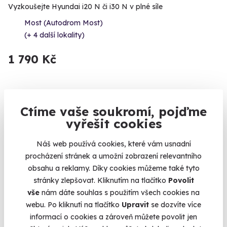
Vyzkoušejte Hyundai i20 N či i30 N v plné síle
Most (Autodrom Most)
(+ 4 další lokality)
1 790 Kč
Ctíme vaše soukromí, pojďme
Volný termín už 14. 08. 2026
vyřešit cookies
Náš web používá cookies, které vám usnadní
procházení stránek a umožní zobrazení relevantního
obsahu a reklamy. Díky cookies můžeme také tyto
stránky zlepšovat. Kliknutím na tlačítko
Povolit
vše
nám dáte souhlas s použitím všech cookies na
webu. Po kliknutí na tlačítko
Upravit
se dozvíte více
Jízda v BMW na okruhu
informací o cookies a zároveň můžete povolit jen