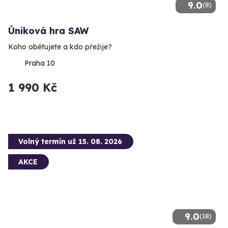
9.0
(8)
Úniková hra SAW
Koho obětujete a kdo přežije?
Praha 10
1 990 Kč
Volný termín už 15. 08. 2026
AKCE
9.0
(18)