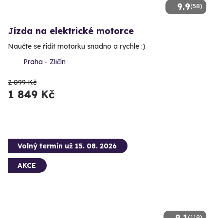
9.9
(58)
Jízda na elektrické motorce
Naučte se řídit motorku snadno a rychle :)
Praha - Zličín
2 099 Kč
1 849 Kč
Volný termín už 15. 08. 2026
AKCE
9.1
(119)