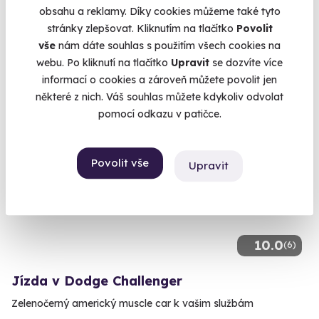
Svítivě zelený americký muscle car jen pro vás
obsahu a reklamy. Díky cookies můžeme také tyto
stránky zlepšovat. Kliknutím na tlačítko
Povolit
Praha (+ 6 dalších lokalit)
vše
nám dáte souhlas s použitím všech cookies na
1 399 Kč
webu. Po kliknutí na tlačítko
Upravit
se dozvíte více
informací o cookies a zároveň můžete povolit jen
některé z nich. Váš souhlas můžete kdykoliv odvolat
pomocí odkazu v patičce.
Volný termín už 09. 08. 2026
Povolit vše
Upravit
10.0
(6)
Jízda v Dodge Challenger
Zelenočerný americký muscle car k vašim službám