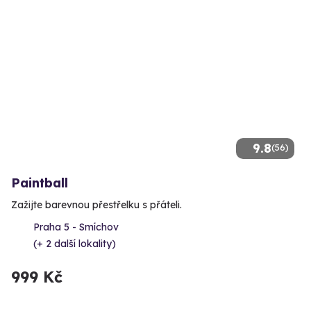
9.8
(56)
Paintball
Zažijte barevnou přestřelku s přáteli.
Praha 5 - Smíchov
(+ 2 další lokality)
999 Kč