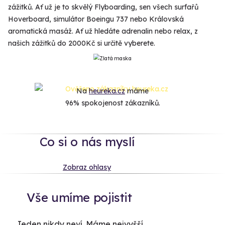
zážitků. Ať už je to skvělý Flyboarding, sen všech surfařů
Hoverboard, simulátor Boeingu 737 nebo Královská
aromatická masáž. Ať už hledáte adrenalin nebo relax, z
našich zážitků do 2000Kč si určitě vyberete.
Na
heureka.cz
máme
96% spokojenost zákazníků.
Co si o nás myslí
Zobraz ohlasy
Vše umíme pojistit
Jeden nikdy neví. Máme nejvyšší