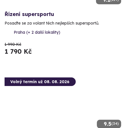
Řízení supersportu
Posaďte se za volant těch nejlepších supersportů.
Praha (+ 2 další lokality)
1 990 Kč
1 790 Kč
Volný termín už 08. 08. 2026
9.5
(34)