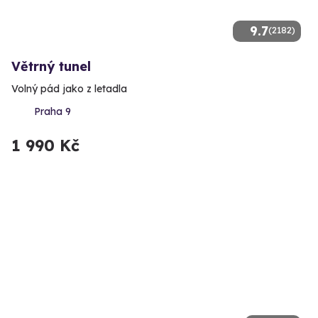
9.7
(2182)
Větrný tunel
Volný pád jako z letadla
Praha 9
1 990 Kč