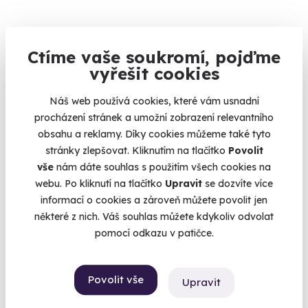
9.2
(12)
Ctíme vaše soukromí, pojďme
vyřešit cookies
Jízda v Subaru Impreza WRX STI
Japonský legendární rally vůz k vašim službám.
Náš web používá cookies, které vám usnadní
procházení stránek a umožní zobrazení relevantního
Most (+ 2 další lokality)
obsahu a reklamy. Díky cookies můžeme také tyto
stránky zlepšovat. Kliknutím na tlačítko
Povolit
1 550 Kč
vše
nám dáte souhlas s použitím všech cookies na
webu. Po kliknutí na tlačítko
Upravit
se dozvíte více
informací o cookies a zároveň můžete povolit jen
některé z nich. Váš souhlas můžete kdykoliv odvolat
Volný termín už 15. 08. 2026
pomocí odkazu v patičce.
Povolit vše
Upravit