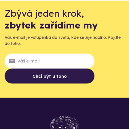
Zbývá jeden krok,
zbytek zařídíme my
Váš e-mail je vstupenka do světa, kde se žije naplno. Pojďte
do toho.
Chci být u toho