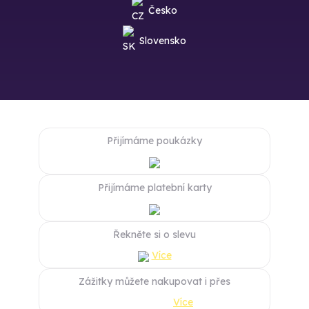
Česko
Slovensko
Přijímáme poukázky
Přijímáme platební karty
Řekněte si o slevu
Více
Zážitky můžete nakupovat i přes
Více