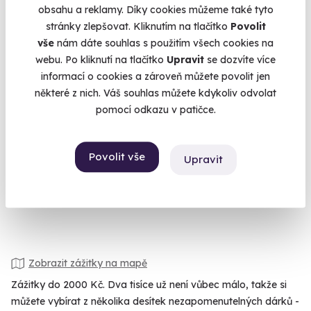
obsahu a reklamy. Díky cookies můžeme také tyto
stránky zlepšovat. Kliknutím na tlačítko
Povolit
vše
nám dáte souhlas s použitím všech cookies na
webu. Po kliknutí na tlačítko
Upravit
se dozvíte více
9.6
(5)
informací o cookies a zároveň můžete povolit jen
některé z nich. Váš souhlas můžete kdykoliv odvolat
Zážitková střelba: Malorážky - 9 zbraní
pomocí odkazu v patičce.
Vystřílíte celkem 72 nábojů!
Bystré (okres Svitavy)
Povolit vše
Upravit
(+ 27 dalších lokalit)
1 799 Kč
Zobrazit zážitky na mapě
Zážitky do 2000 Kč. Dva tisíce už není vůbec málo, takže si
můžete vybírat z několika desítek nezapomenutelných dárků -