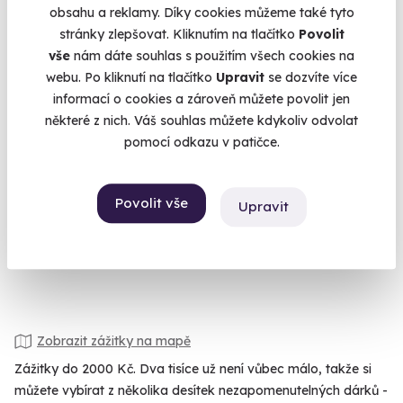
obsahu a reklamy. Díky cookies můžeme také tyto
stránky zlepšovat. Kliknutím na tlačítko
Povolit
vše
nám dáte souhlas s použitím všech cookies na
webu. Po kliknutí na tlačítko
Upravit
se dozvíte více
9.6
(5)
informací o cookies a zároveň můžete povolit jen
některé z nich. Váš souhlas můžete kdykoliv odvolat
Zážitková střelba: Malorážky - 9 zbraní
pomocí odkazu v patičce.
Vystřílíte celkem 72 nábojů!
Bystré (okres Svitavy)
Povolit vše
Upravit
(+ 27 dalších lokalit)
1 799 Kč
Zobrazit zážitky na mapě
Zážitky do 2000 Kč. Dva tisíce už není vůbec málo, takže si
můžete vybírat z několika desítek nezapomenutelných dárků -