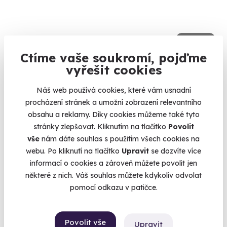
9.6
(5)
Ctíme vaše soukromí, pojďme
Zážitková střelba: Malorážky - 9 zbraní
vyřešit cookies
Vystřílíte celkem 72 nábojů!
Náš web používá cookies, které vám usnadní
Čepirohy (okres Most)
procházení stránek a umožní zobrazení relevantního
(+ 27 dalších lokalit)
obsahu a reklamy. Díky cookies můžeme také tyto
stránky zlepšovat. Kliknutím na tlačítko
Povolit
1 799 Kč
vše
nám dáte souhlas s použitím všech cookies na
webu. Po kliknutí na tlačítko
Upravit
se dozvíte více
informací o cookies a zároveň můžete povolit jen
některé z nich. Váš souhlas můžete kdykoliv odvolat
pomocí odkazu v patičce.
Volný termín už 08. 08. 2026
Povolit vše
Upravit