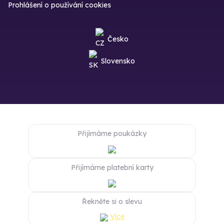
Prohlášení o používání cookies
Česko
Slovensko
Přijímáme poukázky
Přijímáme platební karty
Řekněte si o slevu
Více