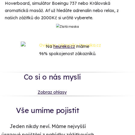
Hoverboard, simulátor Boeingu 737 nebo Královská
aromatická masáž. Ať už hledáte adrenalin nebo relax, z
našich zážitků do 2000Kč si určitě vyberete.
Na
heureka.cz
máme
96% spokojenost zákazníků.
Co si o nás myslí
Zobraz ohlasy
Vše umíme pojistit
Jeden nikdy neví. Máme nejvyšší
úrazové pojištění z nabídky zážitkových