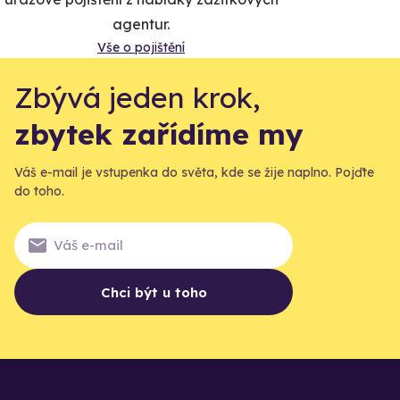
agentur.
Vše o pojištění
Zbývá jeden krok,
zbytek zařídíme my
Váš e-mail je vstupenka do světa, kde se žije naplno. Pojďte
do toho.
Chci být u toho