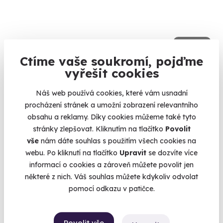
9.6
(5)
Ctíme vaše soukromí, pojďme
Zážitková střelba: Malorážky - 9 zbraní
vyřešit cookies
Vystřílíte celkem 72 nábojů!
Náš web používá cookies, které vám usnadní
Velká Bíteš (okres Žďár nad Sázavou)
procházení stránek a umožní zobrazení relevantního
(+ 27 dalších lokalit)
obsahu a reklamy. Díky cookies můžeme také tyto
stránky zlepšovat. Kliknutím na tlačítko
Povolit
1 799 Kč
vše
nám dáte souhlas s použitím všech cookies na
webu. Po kliknutí na tlačítko
Upravit
se dozvíte více
informací o cookies a zároveň můžete povolit jen
některé z nich. Váš souhlas můžete kdykoliv odvolat
Zobrazit zážitky na mapě
pomocí odkazu v patičce.
Zážitky do 2000 Kč. Dva tisíce už není vůbec málo, takže si
můžete vybírat z několika desítek nezapomenutelných dárků -
Povolit vše