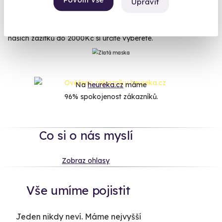
Upravit
zážitků. Ať už je to skvělý Flyboarding, sen všech surfařů
Hoverboard, simulátor Boeingu 737 nebo Královská
aromatická masáž. Ať už hledáte adrenalin nebo relax, z
našich zážitků do 2000Kč si určitě vyberete.
Na
heureka.cz
máme
96% spokojenost zákazníků.
Co si o nás myslí
Zobraz ohlasy
Vše umíme pojistit
Jeden nikdy neví. Máme nejvyšší