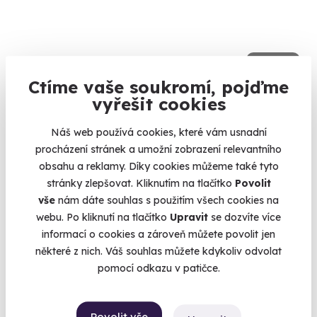
9.6
(5)
Ctíme vaše soukromí, pojďme
Zážitková střelba: Malorážky - 9 zbraní
vyřešit cookies
Vystřílíte celkem 72 nábojů!
Náš web používá cookies, které vám usnadní
Velká Bíteš (okres Žďár nad Sázavou)
procházení stránek a umožní zobrazení relevantního
(+ 27 dalších lokalit)
obsahu a reklamy. Díky cookies můžeme také tyto
stránky zlepšovat. Kliknutím na tlačítko
Povolit
1 799 Kč
vše
nám dáte souhlas s použitím všech cookies na
webu. Po kliknutí na tlačítko
Upravit
se dozvíte více
informací o cookies a zároveň můžete povolit jen
některé z nich. Váš souhlas můžete kdykoliv odvolat
Zobrazit zážitky na mapě
pomocí odkazu v patičce.
Zážitky do 2000 Kč. Dva tisíce už není vůbec málo, takže si
můžete vybírat z několika desítek nezapomenutelných dárků -
Povolit vše