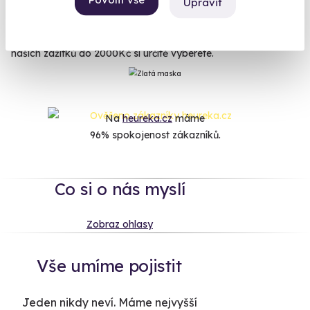
Upravit
zážitků. Ať už je to skvělý Flyboarding, sen všech surfařů
Hoverboard, simulátor Boeingu 737 nebo Královská
aromatická masáž. Ať už hledáte adrenalin nebo relax, z
našich zážitků do 2000Kč si určitě vyberete.
Na
heureka.cz
máme
96% spokojenost zákazníků.
Co si o nás myslí
Zobraz ohlasy
Vše umíme pojistit
Jeden nikdy neví. Máme nejvyšší