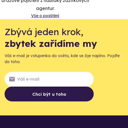
úrazové pojištění z nabídky zážitkových
agentur.
Vše o pojištění
Zbývá jeden krok,
zbytek zařídíme my
Váš e-mail je vstupenka do světa, kde se žije naplno. Pojďte
do toho.
Chci být u toho