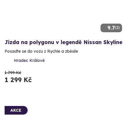
9.7
(2)
Jízda na polygonu v legendě Nissan Skyline
Posaďte se do vozu z Rychle a zběsile
Hradec Králové
1 799 Kč
1 299 Kč
AKCE