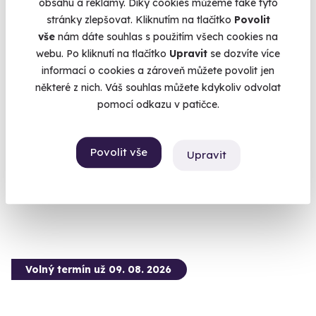
obsahu a reklamy. Díky cookies můžeme také tyto
stránky zlepšovat. Kliknutím na tlačítko
Povolit
vše
nám dáte souhlas s použitím všech cookies na
webu. Po kliknutí na tlačítko
Upravit
se dozvíte více
9.3
(4)
informací o cookies a zároveň můžete povolit jen
některé z nich. Váš souhlas můžete kdykoliv odvolat
Jízda v elektrickém Porsche Taycan
pomocí odkazu v patičce.
ikonická jízda s 571 koňmi
Hradec Králové
Povolit vše
Upravit
(+ 6 dalších lokalit)
1 240 Kč
Volný termín už 09. 08. 2026