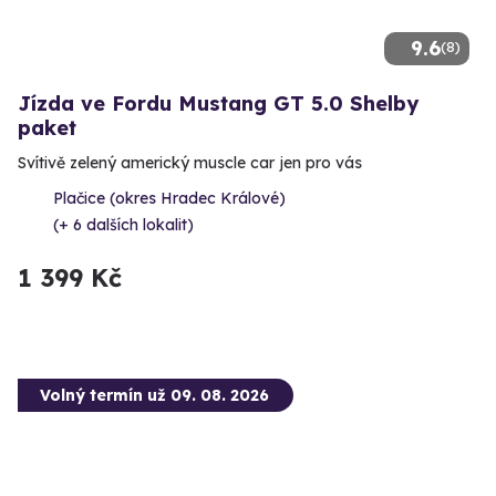
9.6
(8)
Jízda ve Fordu Mustang GT 5.0 Shelby
paket
Svítivě zelený americký muscle car jen pro vás
Plačice (okres Hradec Králové)
(+ 6 dalších lokalit)
1 399 Kč
Volný termín už 09. 08. 2026