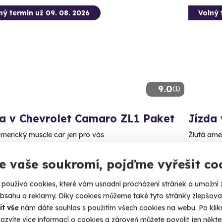
ný termín už 09. 08. 2026
Volný 
9.0
(1)
da v Chevrolet Camaro ZL1 Paket
Jízda
americký muscle car jen pro vás
Žlutá ame
rmice (okres Ústí nad Labem)
Trmic
e vaše soukromí, pojďme vyřešit co
 6 dalších lokalit)
(+ 6 
používá cookies, které vám usnadní procházení stránek a umožní 
99 Kč
1 199
obsahu a reklamy. Díky cookies můžeme také tyto stránky zlepšovat
it vše
nám dáte souhlas s použitím všech cookies na webu. Po kliknu
ozvíte více informací o cookies a zároveň můžete povolit jen někter