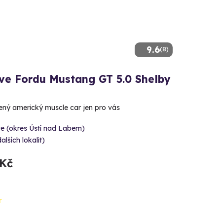
9.6
(8)
 ve Fordu Mustang GT 5.0 Shelby
lený americký muscle car jen pro vás
e (okres Ústí nad Labem)
dalších lokalit)
 Kč