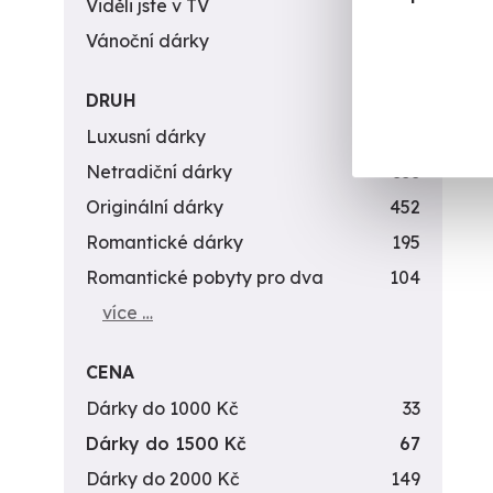
Viděli jste v TV
31
Vánoční dárky
311
DRUH
Luxusní dárky
142
Netradiční dárky
353
Originální dárky
452
Romantické dárky
195
Romantické pobyty pro dva
104
více …
CENA
Dárky do 1000 Kč
33
Dárky do 1500 Kč
67
Dárky do 2000 Kč
149