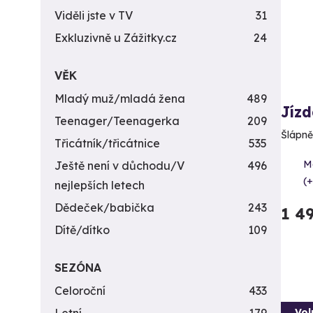
Viděli jste v TV
31
Exkluzivně u Zážitky.cz
24
VĚK
Mladý muž/mladá žena
489
Jízd
Teenager/Teenagerka
209
Šlápně
Třicátník/třicátnice
535
M
Ještě není v důchodu/V
496
(+
nejlepších letech
Dědeček/babička
243
1 4
Dítě/dítko
109
SEZÓNA
Celoroční
433
Vol