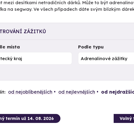
t mezi desítkami netradičních dárků. Může to být adrenalino
žďka na segway. Ve všech případech dáte svým blízkým dáre
LTROVÁNÍ ZÁŽITKŮ
le místa
Podle typu
od nejoblíbenějších
od nejlevnějších
od nejdražší
it:
ný termín už 14. 08. 2026
Volný 