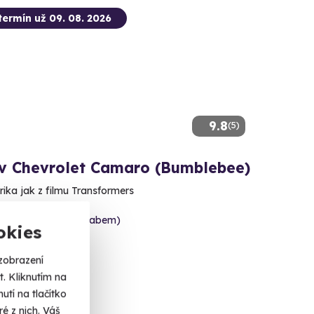
termín už 09. 08. 2026
9.8
(5)
 v Chevrolet Camaro (Bumblebee)
rika jak z filmu Transformers
e (okres Ústí nad Labem)
okies
dalších lokalit)
zobrazení
 Kč
. Kliknutím na
tí na tlačítko
é z nich. Váš