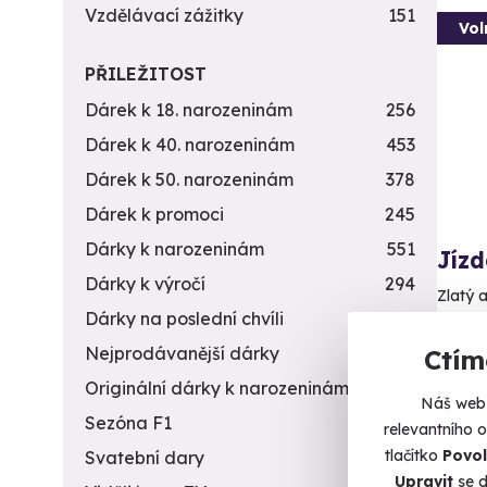
Vzdělávací zážitky
151
Vol
PŘILEŽITOST
Dárek k 18. narozeninám
256
Dárek k 40. narozeninám
453
Dárek k 50. narozeninám
378
Dárek k promoci
245
Dárky k narozeninám
551
Jíz
Dárky k výročí
294
Zlatý 
Dárky na poslední chvíli
450
T
Nejprodávanější dárky
56
Ctím
(+
Originální dárky k narozeninám
422
Náš web 
1 3
Sezóna F1
4
relevantního 
tlačítko
Povol
Svatební dary
196
Upravit
se d