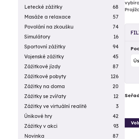
vybíra
Letecké zážitky
68
Projí
Masáže a relaxace
57
Povolání na zkoušku
74
FI
Simulátory
16
Sportovní zážitky
94
Pod
Vojenské zážitky
45
Zážitkové jízdy
87
Zážitkové pobyty
126
Zážitky na doma
20
Seřad
Zážitky se zvířaty
12
Zážitky ve virtuální realitě
3
Únikové hry
42
Vol
Zážitky v akci
93
Novinka
87