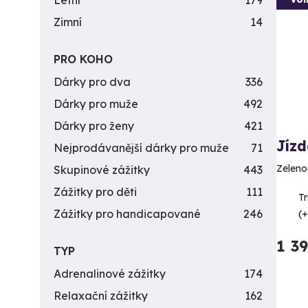
Letní
179
Zimní
14
PRO KOHO
Dárky pro dva
336
Dárky pro muže
492
Dárky pro ženy
421
Jíz
Nejprodávanější dárky pro muže
71
Zeleno
Skupinové zážitky
443
Zážitky pro děti
111
T
Zážitky pro handicapované
246
(+
1 3
TYP
Adrenalinové zážitky
174
Relaxační zážitky
162