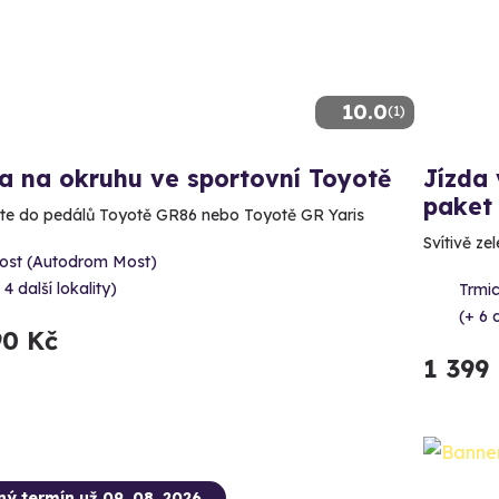
10.0
(1)
a na okruhu ve sportovní Toyotě
Jízda
paket
te do pedálů Toyotě GR86 nebo Toyotě GR Yaris
Svítivě ze
ost (Autodrom Most)
 4 další lokality)
Trmic
(+ 6 
90 Kč
1 399
ný termín už 09. 08. 2026