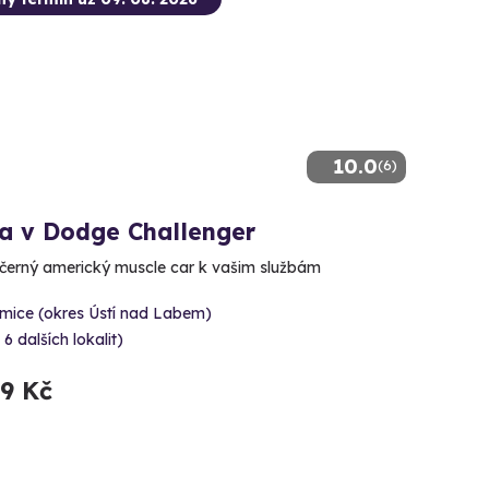
10.0
(6)
da v Dodge Challenger
černý americký muscle car k vašim službám
rmice (okres Ústí nad Labem)
 6 dalších lokalit)
99 Kč