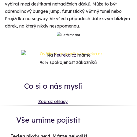
vybírat mezi desítkami netradičních dárků. Může to být
adrenalinový bungee jump, futuristický Větrný tunel nebo
Projížďka na segway. Ve všech případech dáte svým blízkým
dárek, na který nikdy nezapomenou.
Na
heureka.cz
máme
96% spokojenost zákazníků.
Co si o nás myslí
Zobraz ohlasy
Vše umíme pojistit
Jeden nikdy neví. Máme nejvyšší