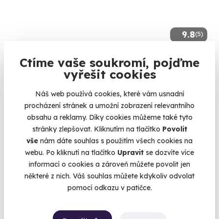
9.8
(5)
Jízda v Chevrolet Camaro (Bumblebee)
Ctíme vaše soukromí, pojďme
vyřešit cookies
Žlutá amerika jak z filmu Transformers
Trmice (okres Ústí nad Labem)
Náš web používá cookies, které vám usnadní
(+ 6 dalších lokalit)
procházení stránek a umožní zobrazení relevantního
obsahu a reklamy. Díky cookies můžeme také tyto
1 199 Kč
stránky zlepšovat. Kliknutím na tlačítko
Povolit
vše
nám dáte souhlas s použitím všech cookies na
webu. Po kliknutí na tlačítko
Upravit
se dozvíte více
informací o cookies a zároveň můžete povolit jen
některé z nich. Váš souhlas můžete kdykoliv odvolat
pomocí odkazu v patičce.