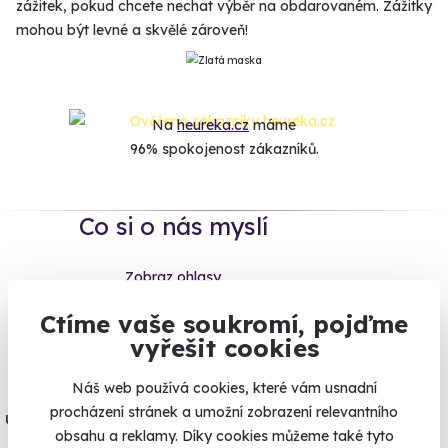
zážitek, pokud chcete nechat výběr na obdarovaném. Zážitky
mohou být levné a skvělé zároveň!
Na
heureka.cz
máme
96% spokojenost zákazníků.
Co si o nás myslí
Zobraz ohlasy
Ctíme vaše soukromí, pojďme
Vše umíme pojistit
vyřešit cookies
Náš web používá cookies, které vám usnadní
Jeden nikdy neví. Máme nejvyšší
procházení stránek a umožní zobrazení relevantního
úrazové pojištění z nabídky zážitkových
obsahu a reklamy. Díky cookies můžeme také tyto
agentur.