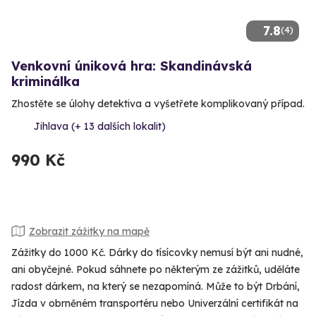
7.8
(4)
Venkovní úniková hra: Skandinávská
kriminálka
Zhostěte se úlohy detektiva a vyšetřete komplikovaný případ.
Jihlava (+ 13 dalších lokalit)
990 Kč
Zobrazit zážitky na mapě
Zážitky do 1000 Kč. Dárky do tísícovky nemusí být ani nudné,
ani obyčejné. Pokud sáhnete po některým ze zážitků, uděláte
radost dárkem, na který se nezapomíná. Může to být Drbání,
Jízda v obrněném transportéru nebo Univerzální certifikát na