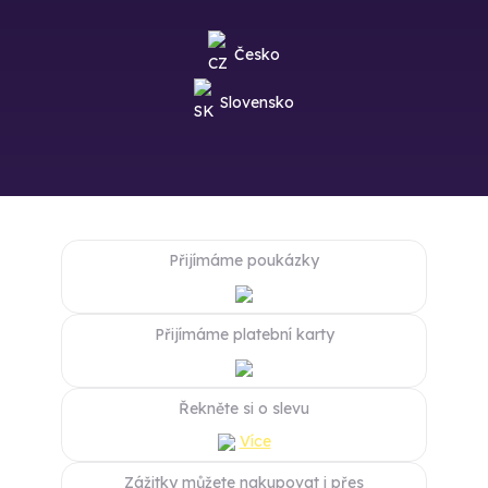
Česko
Slovensko
Přijímáme poukázky
Přijímáme platební karty
Řekněte si o slevu
Více
Zážitky můžete nakupovat i přes