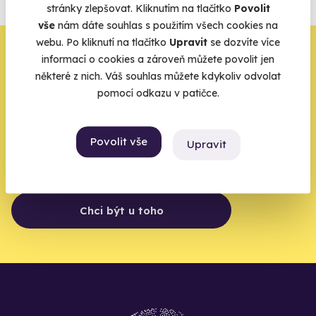
stránky zlepšovat. Kliknutím na tlačítko
Povolit
Vše o pojištění
vše
nám dáte souhlas s použitím všech cookies na
webu. Po kliknutí na tlačítko
Upravit
se dozvíte více
Zbývá jeden krok,
informací o cookies a zároveň můžete povolit jen
některé z nich. Váš souhlas můžete kdykoliv odvolat
zbytek zařídíme my
pomocí odkazu v patičce.
Váš e-mail je vstupenka do světa, kde se žije naplno. Pojďte
do toho.
Povolit vše
Upravit
Chci být u toho