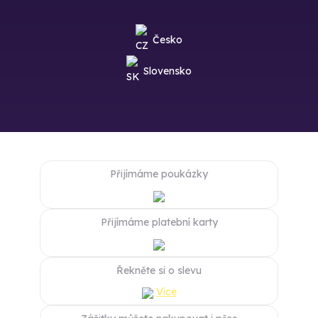
Česko
Slovensko
Přijímáme poukázky
Přijímáme platební karty
Řekněte si o slevu
Více