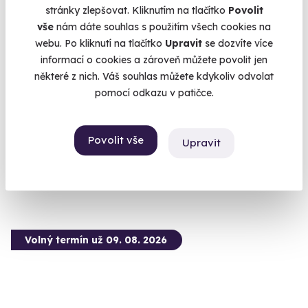
stránky zlepšovat. Kliknutím na tlačítko
Povolit
6.7
(9)
vše
nám dáte souhlas s použitím všech cookies na
webu. Po kliknutí na tlačítko
Upravit
se dozvíte více
Vánoční venkovní úniková hra
informací o cookies a zároveň můžete povolit jen
některé z nich. Váš souhlas můžete kdykoliv odvolat
Ponořte se naplno do vánoční atmosféry!
pomocí odkazu v patičce.
České Budějovice
(+ 5 dalších lokalit)
Povolit vše
Upravit
990 Kč
890 Kč
Volný termín už 09. 08. 2026