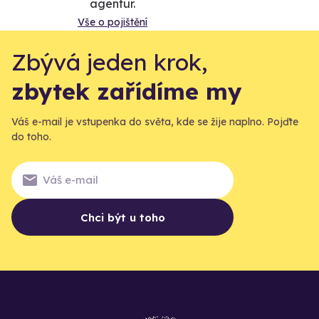
agentur.
Vše o pojištění
Zbývá jeden krok,
zbytek zařídíme my
Váš e-mail je vstupenka do světa, kde se žije naplno. Pojďte
do toho.
Chci být u toho