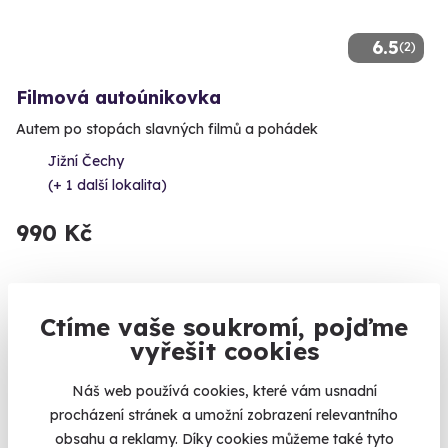
6.5
(2)
Filmová autoúnikovka
Autem po stopách slavných filmů a pohádek
Jižní Čechy
(+ 1 další lokalita)
990 Kč
Ctíme vaše soukromí, pojďme
Volný termín už 09. 08. 2026
vyřešit cookies
AKCE
Náš web používá cookies, které vám usnadní
procházení stránek a umožní zobrazení relevantního
obsahu a reklamy. Díky cookies můžeme také tyto