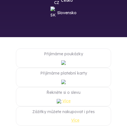
Česko
Slovensko
Přijímáme poukázky
Přijímáme platební karty
Řekněte si o slevu
Více
Zážitky můžete nakupovat i přes
Více