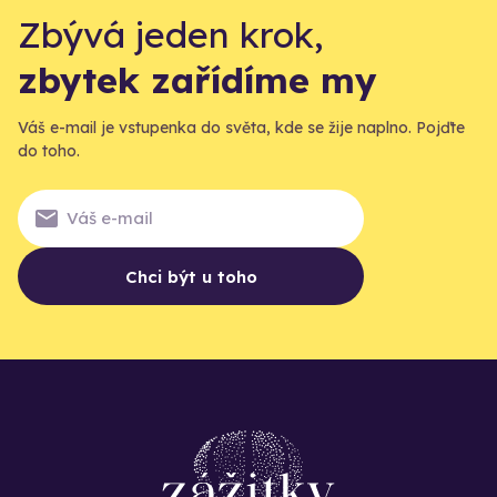
Zbývá jeden krok,
zbytek zařídíme my
Váš e-mail je vstupenka do světa, kde se žije naplno. Pojďte
do toho.
Chci být u toho