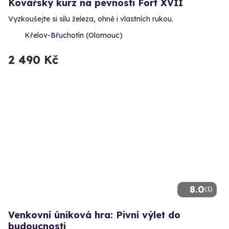
Kovářský kurz na pevnosti Fort XVII
Vyzkoušejte si sílu železa, ohně i vlastních rukou.
Křelov-Břuchotín (Olomouc)
2 490 Kč
8.0
(1)
Venkovní úniková hra: Pivní výlet do
budoucnosti