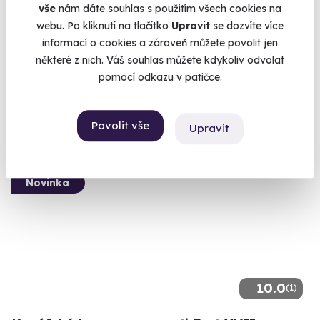
vše
nám dáte souhlas s použitím všech cookies na
webu. Po kliknutí na tlačítko
Upravit
se dozvíte více
Jízda v elektrickém Porsche Taycan
informací o cookies a zároveň můžete povolit jen
ikonická jízda s 571 koňmi
některé z nich. Váš souhlas můžete kdykoliv odvolat
Olomouc (+ 6 dalších lokalit)
pomocí odkazu v patičce.
1 240 Kč
Povolit vše
Upravit
Novinka
10.0
(1)