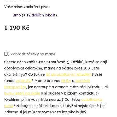
Vaše mise: zachránit pivo.
Brno (+ 12 dalších lokalit)
1 190 Kč
Zobrazit zážitky na mapě
Chcete něco zažít? Jste tu správně. ;) Zážitků, které se dají
absolvovat celoročně, máme na skladě přes 100. Jste
akčnější typ? Co takhle
let akrobatickým letadlem
? Jste
fanda
vojenství
? Máme pro vás
tanky
a
obrněné
transportéry
, jen nastoupit a drandit. Máte rádi přírodu? Při
kurzu lezení na skále
s ní budete v blízkém kontaktu. ;)
Kvalitním pitím vás nikdo neurazí? Co třeba
ochutnávka
rumů
? Nebojte se zážitek koupit, i když si nejste úplně jistí.
Zdarma si jej můžete vyměnit za kterýkoliv jiný.