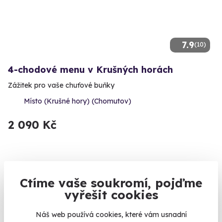
7.9
(10)
4-chodové menu v Krušných horách
Zážitek pro vaše chuťové buňky
Místo (Krušné hory) (Chomutov)
2 090 Kč
Volný termín už 23. 09. 2026
Ctíme vaše soukromí, pojďme
vyřešit cookies
Náš web používá cookies, které vám usnadní