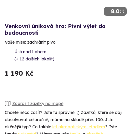
8.0
(1)
Venkovní úniková hra: Pivní výlet do
budoucnosti
Vaše mise: zachránit pivo.
Ústí nad Labem
(+ 12 dalších lokalit)
1 190 Kč
Zobrazit zážitky na mapě
Chcete něco zažít? Jste tu správně. ;) Zážitků, které se dají
absolvovat celoročně, máme na skladě přes 100. Jste
akčnější typ? Co takhle
let akrobatickým letadlem
? Jste