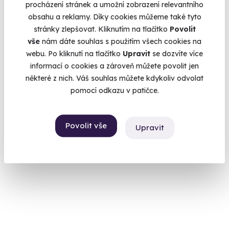
procházení stránek a umožní zobrazení relevantního
obsahu a reklamy. Díky cookies můžeme také tyto
9.7
(2)
stránky zlepšovat. Kliknutím na tlačítko
Povolit
vše
nám dáte souhlas s použitím všech cookies na
Jízda na okreskách v 6 generacích Porsche
webu. Po kliknutí na tlačítko
Upravit
se dozvíte více
911
informací o cookies a zároveň můžete povolit jen
některé z nich. Váš souhlas můžete kdykoliv odvolat
Nadčasový zážitek ve sporťáku!
pomocí odkazu v patičce.
Most (+ 2 další lokality)
1 950 Kč
Povolit vše
Upravit