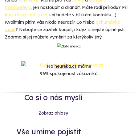
fanda
vojenství
? Máme pro vás
tanky
a
obrněné
transportéry
, jen nastoupit a drandit. Máte rádi přírodu? Při
kurzu lezení na skále
s ní budete v blízkém kontaktu. ;)
Kvalitním pitím vás nikdo neurazí? Co třeba
ochutnávka
rumů
? Nebojte se zážitek koupit, i když si nejste úplně jistí.
Zdarma si jej můžete vyměnit za kterýkoliv jiný.
Na
heureka.cz
máme
96% spokojenost zákazníků.
Co si o nás myslí
Zobraz ohlasy
Vše umíme pojistit