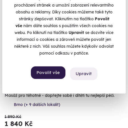
procházení stránek a umožní zobrazení relevantního
obsahu a reklamy. Díky cookies můžeme také tyto
stránky zlepšovat. Kliknutím na tlačítko
Povolit
vše
nám dáte souhlas s použitím všech cookies na
AKCE
webu. Po kliknutí na tlačítko
Upravit
se dozvíte více
informací o cookies a zároveň můžete povolit jen
některé z nich. Váš souhlas můžete kdykoliv odvolat
pomocí odkazu v patičce.
9.5
(38)
Povolit vše
Upravit
Prenatální relaxační masáž
Masáž pro těhotné - dopřejte sobě i dítěti tu nejlepší péči.
Brno (+ 9 dalších lokalit)
1 890 Kč
1 840 Kč