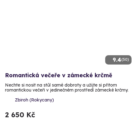
9.4
(50)
Romantická večeře v zámecké krčmě
Nechte si nosit na stůl samé dobroty a užijte si přitom
romantickou večeři v jedinečném prostředí zámecké krčmy.
Zbiroh (Rokycany)
2 650 Kč