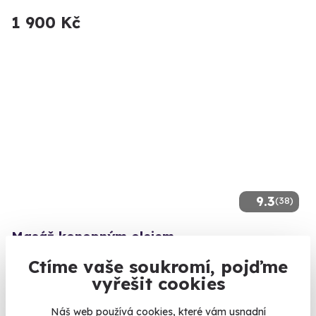
1 900 Kč
9.3
(38)
Masáž konopným olejem
Travička zelená to je moje potěšení.
Ctíme vaše soukromí, pojďme
vyřešit cookies
Brno (+ 10 dalších lokalit)
Náš web používá cookies, které vám usnadní
1 940 Kč