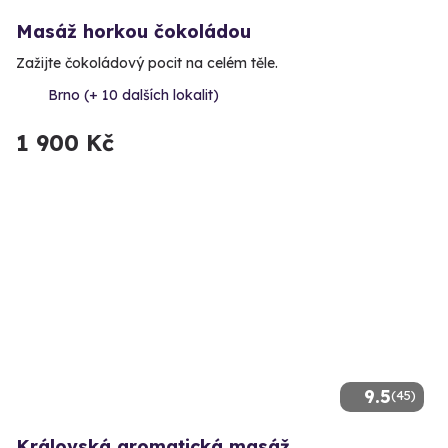
Masáž horkou čokoládou
Zažijte čokoládový pocit na celém těle.
Brno (+ 10 dalších lokalit)
1 900 Kč
9.5
(45)
Královská aromatická masáž