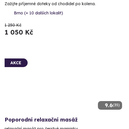
Zažijte příjemné doteky od chodidel po kolena.
Brno (+ 10 dalších lokalit)
1 250 Kč
1 050 Kč
AKCE
9.6
(35)
Poporodní relaxační masáž
relaxační masáž pro čerstvé maminky