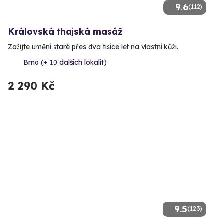
9.6
(112)
Královská thajská masáž
Zažijte umění staré přes dva tisíce let na vlastní kůži.
Brno (+ 10 dalších lokalit)
2 290 Kč
9.5
(123)