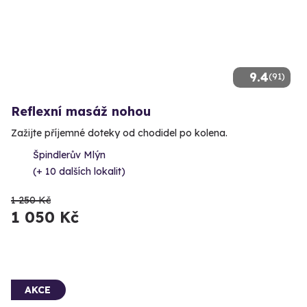
9.4
(91)
Reflexní masáž nohou
Zažijte příjemné doteky od chodidel po kolena.
Špindlerův Mlýn
(+ 10 dalších lokalit)
1 250 Kč
1 050 Kč
AKCE