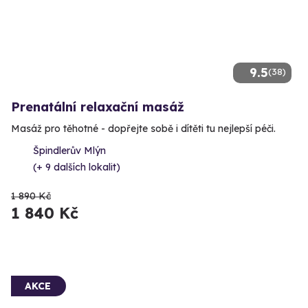
9.5
(38)
Prenatální relaxační masáž
Masáž pro těhotné - dopřejte sobě i dítěti tu nejlepší péči.
Špindlerův Mlýn
(+ 9 dalších lokalit)
1 890 Kč
1 840 Kč
AKCE