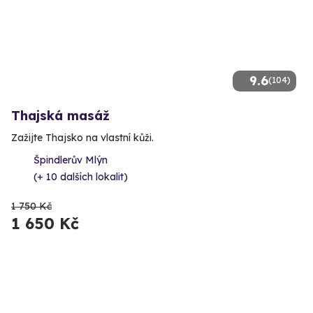
9.6
(104)
Thajská masáž
Zažijte Thajsko na vlastní kůži.
Špindlerův Mlýn
(+ 10 dalších lokalit)
1 750 Kč
1 650 Kč