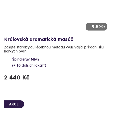
9.5
(45)
Královská aromatická masáž
Zažijte starobylou léčebnou metodu využívající přírodní sílu
horkých bylin.
Špindlerův Mlýn
(+ 10 dalších lokalit)
2 440 Kč
AKCE