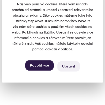
Náš web používá cookies, které vám usnadní
procházení stránek a umožní zobrazení relevantního
obsahu a reklamy. Díky cookies můžeme také tyto
stránky zlepšovat. Kliknutím na tlačítko
Povolit
vše
nám dáte souhlas s použitím všech cookies na
9.5
(13)
webu. Po kliknutí na tlačítko
Upravit
se dozvíte více
informací o cookies a zároveň můžete povolit jen
Masáž medem
některé z nich. Váš souhlas můžete kdykoliv odvolat
Zažijte výjimečné účinky medu na vlastní kůži.
pomocí odkazu v patičce.
Špindlerův Mlýn
(+ 10 dalších lokalit)
Povolit vše
Upravit
1 900 Kč