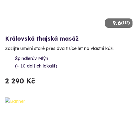
9.6
(112)
Královská thajská masáž
Zažijte umění staré přes dva tisíce let na vlastní kůži.
Špindlerův Mlýn
(+ 10 dalších lokalit)
2 290 Kč