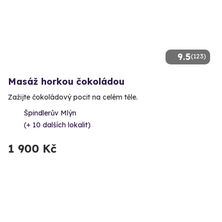
9.5
(123)
Masáž horkou čokoládou
Zažijte čokoládový pocit na celém těle.
Špindlerův Mlýn
(+ 10 dalších lokalit)
1 900 Kč