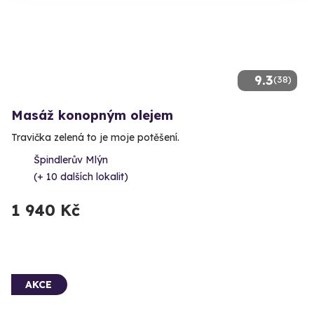
9.3
(38)
Masáž konopným olejem
Travička zelená to je moje potěšení.
Špindlerův Mlýn
(+ 10 dalších lokalit)
1 940 Kč
AKCE