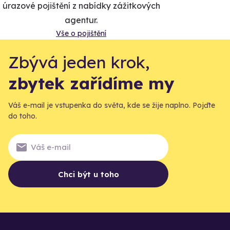
úrazové pojištění z nabídky zážitkových
agentur.
Vše o pojištění
Zbývá jeden krok,
zbytek zařídíme my
Váš e-mail je vstupenka do světa, kde se žije naplno. Pojďte
do toho.
Chci být u toho