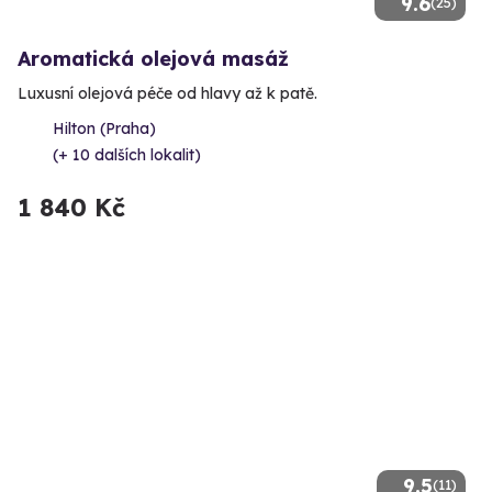
9.6
(25)
Aromatická olejová masáž
Luxusní olejová péče od hlavy až k patě.
Hilton (Praha)
(+ 10 dalších lokalit)
1 840 Kč
9.5
(11)