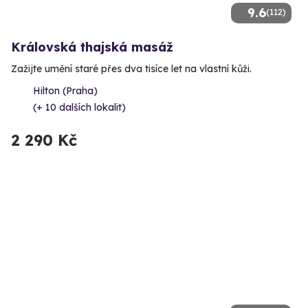
9.6
(112)
Královská thajská masáž
Zažijte umění staré přes dva tisíce let na vlastní kůži.
Hilton (Praha)
(+ 10 dalších lokalit)
2 290 Kč