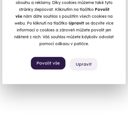
obsahu a reklamy. Díky cookies můžeme také tyto
9.4
(31)
stránky zlepšovat. Kliknutím na tlačítko
Povolit
vše
nám dáte souhlas s použitím všech cookies na
Kokosový sen
webu. Po kliknutí na tlačítko
Upravit
se dozvíte více
informací o cookies a zároveň můžete povolit jen
Zažijte sílu pravého kokosového oleje na celém těle.
některé z nich. Váš souhlas můžete kdykoliv odvolat
Hilton (Praha)
pomocí odkazu v patičce.
(+ 10 dalších lokalit)
3 290 Kč
Povolit vše
Upravit