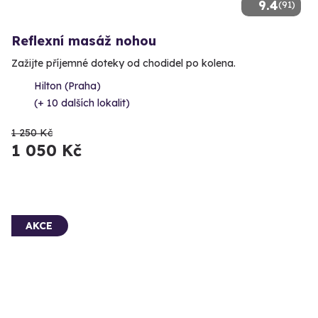
9.4
(91)
Reflexní masáž nohou
Zažijte příjemné doteky od chodidel po kolena.
Hilton (Praha)
(+ 10 dalších lokalit)
1 250 Kč
1 050 Kč
AKCE