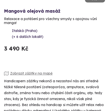
Mangová olejová masáž
Relaxace a potěšení pro všechny smysly s opojnou vůní
manga!
Italská (Praha)
(+ 6 dalších lokalit)
3 490 Kč
Zobrazit zážitky na mapě
Handicapem zážitky nekončí a nezastaví nás ani středně
těžké tělesné postižení (osteoporóza, amputace, svalová
distrofie, změna tvaru nebo chybění části orgánu, atp. tedy
stav, kdy je fyzická činnost omezena, nikoli však plně
ztracena). Bez ohledu na handicap si můžete užít relax nebo
pořádnou dávku adrenalinu! U každého zážitku v kategorii