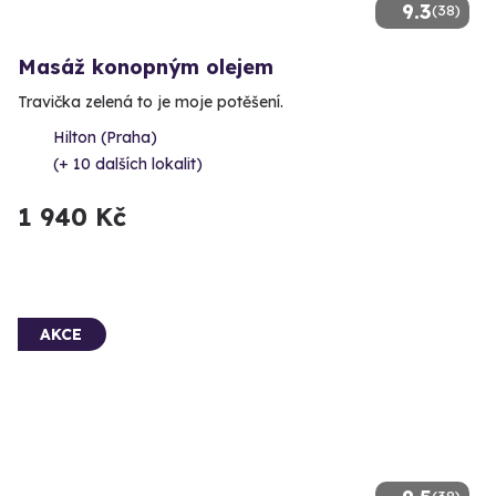
9.3
(38)
Masáž konopným olejem
Travička zelená to je moje potěšení.
Hilton (Praha)
(+ 10 dalších lokalit)
1 940 Kč
AKCE
(38)