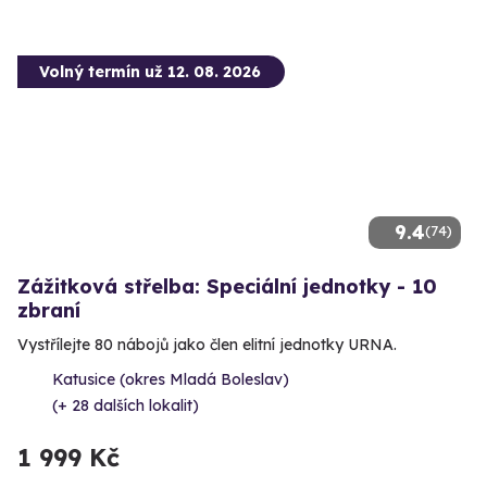
Volný termín už 12. 08. 2026
9.4
(74)
Zážitková střelba: Speciální jednotky - 10
zbraní
Vystřílejte 80 nábojů jako člen elitní jednotky URNA.
Katusice (okres Mladá Boleslav)
(+ 28 dalších lokalit)
1 999 Kč