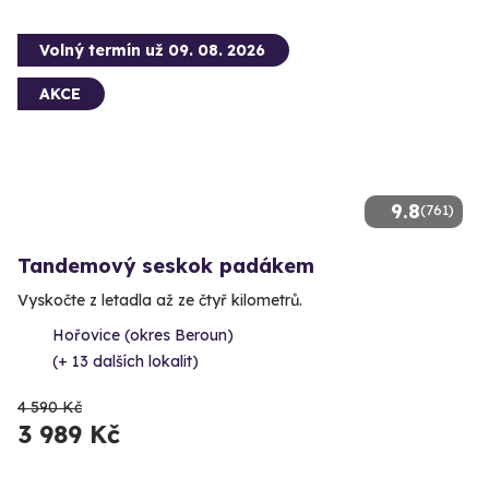
Volný termín už 09. 08. 2026
AKCE
9.8
(761)
Tandemový seskok padákem
Vyskočte z letadla až ze čtyř kilometrů.
Hořovice (okres Beroun)
(+ 13 dalších lokalit)
4 590 Kč
3 989 Kč