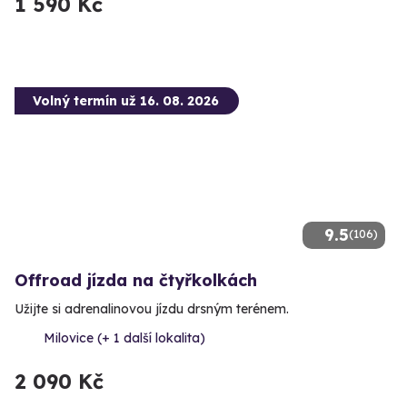
1 590 Kč
Volný termín už 16. 08. 2026
9.5
(106)
Offroad jízda na čtyřkolkách
Užijte si adrenalinovou jízdu drsným terénem.
Milovice (+ 1 další lokalita)
2 090 Kč