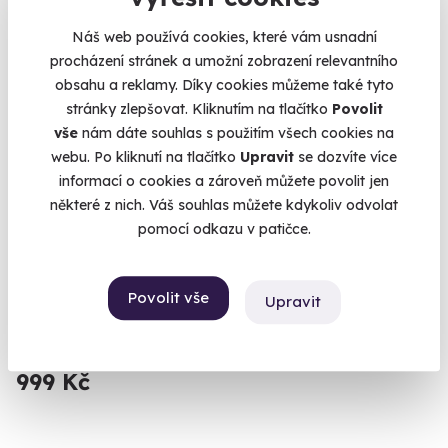
Náš web používá cookies, které vám usnadní
procházení stránek a umožní zobrazení relevantního
obsahu a reklamy. Díky cookies můžeme také tyto
stránky zlepšovat. Kliknutím na tlačítko
Povolit
vše
nám dáte souhlas s použitím všech cookies na
webu. Po kliknutí na tlačítko
Upravit
se dozvíte více
informací o cookies a zároveň můžete povolit jen
některé z nich. Váš souhlas můžete kdykoliv odvolat
9.8
(56)
pomocí odkazu v patičce.
Paintball
Povolit vše
Upravit
Zažijte barevnou přestřelku s přáteli.
Benešov (+ 2 další lokality)
999 Kč