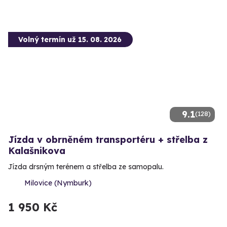
Volný termín už 15. 08. 2026
9.1
(128)
Jízda v obrněném transportéru + střelba z
Kalašnikova
Jízda drsným terénem a střelba ze samopalu.
Milovice (Nymburk)
1 950 Kč