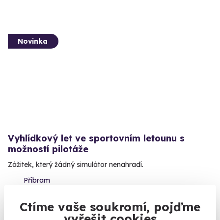
Novinka
Vyhlídkový let ve sportovním letounu s
možností pilotáže
Zážitek, který žádný simulátor nenahradí.
Příbram
2 590 Kč
Ctíme vaše soukromí, pojďme
vyřešit cookies