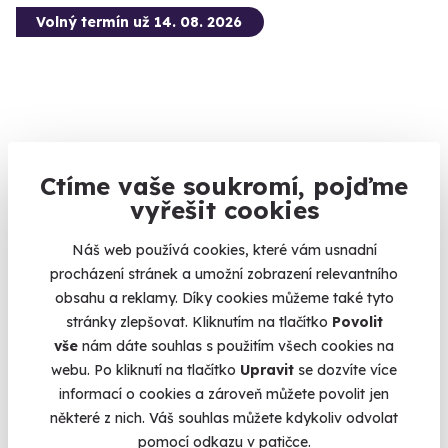
Volný termín už 14. 08. 2026
8.9
(17)
Ctíme vaše soukromí, pojďme
vyřešit cookies
Zážitková střelba: Zbraně z online stříleček -
11 zbraní
Náš web používá cookies, které vám usnadní
Vyzkoušejte si naživo zbraně, které znáte z oblíbených
procházení stránek a umožní zobrazení relevantního
stříleček!
obsahu a reklamy. Díky cookies můžeme také tyto
Katusice (okres Mladá Boleslav)
stránky zlepšovat. Kliknutím na tlačítko
Povolit
(+ 28 dalších lokalit)
vše
nám dáte souhlas s použitím všech cookies na
webu. Po kliknutí na tlačítko
Upravit
se dozvíte více
2 999 Kč
informací o cookies a zároveň můžete povolit jen
některé z nich. Váš souhlas můžete kdykoliv odvolat
pomocí odkazu v patičce.