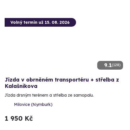
Volný termín už 15. 08. 2026
9.1
(128)
Jízda v obrněném transportéru + střelba z
Kalašnikova
Jízda drsným terénem a střelba ze samopalu.
Milovice (Nymburk)
1 950 Kč