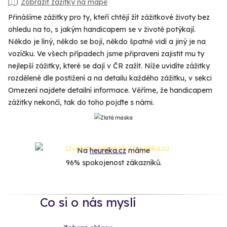
Zobrazit zážitky na mapě
Přinášíme zážitky pro ty, kteří chtějí žít zážitkové životy bez
ohledu na to, s jakým handicapem se v životě potýkají.
Někdo je líný, někdo se bojí, někdo špatně vidí a jiný je na
vozíčku. Ve všech případech jsme připraveni zajistit mu ty
nejlepší zážitky, které se dají v ČR zažít. Níže uvidíte zážitky
rozdělené dle postižení a na detailu každého zážitku, v sekci
Omezení najdete detailní informace. Věříme, že handicapem
zážitky nekončí, tak do toho pojďte s námi.
Na
heureka.cz
máme
96% spokojenost zákazníků.
Co si o nás myslí