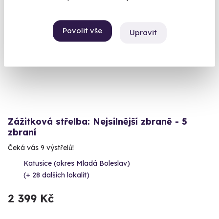
Volný termín už 11. 08. 2026
Povolit vše
Upravit
Zážitková střelba: Nejsilnější zbraně - 5
zbraní
Čeká vás 9 výstřelů!
Katusice (okres Mladá Boleslav)
(+ 28 dalších lokalit)
2 399 Kč