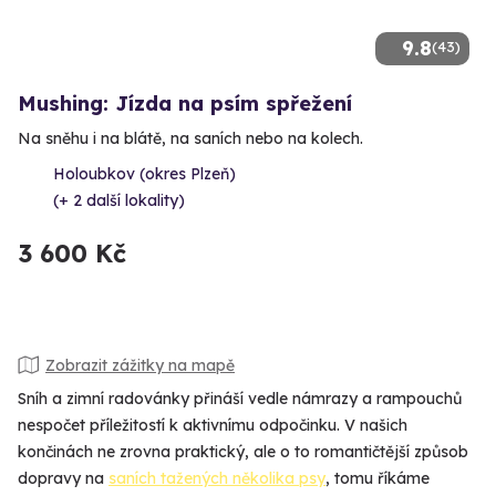
9.8
(43)
Mushing: Jízda na psím spřežení
Na sněhu i na blátě, na saních nebo na kolech.
Holoubkov (okres Plzeň)
(+ 2 další lokality)
3 600 Kč
Zobrazit zážitky na mapě
Sníh a zimní radovánky přináší vedle námrazy a rampouchů
nespočet příležitostí k aktivnímu odpočinku. V našich
končinách ne zrovna praktický, ale o to romantičtější způsob
dopravy na
saních tažených několika psy
, tomu říkáme