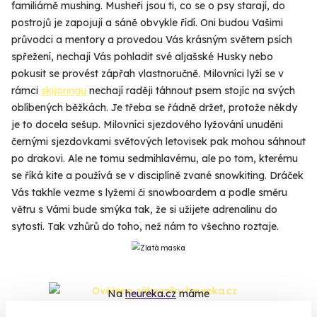
familiárně mushing. Musheři jsou ti, co se o psy starají, do
postrojů je zapojují a sáně obvykle řídí. Oni budou Vašimi
průvodci a mentory a provedou Vás krásným světem psích
spřežení, nechají Vás pohladit své aljašské Husky nebo
pokusit se provést zápřah vlastnoručně. Milovníci lyží se v
rámci
skijoringu
nechají raději táhnout psem stojíc na svých
oblíbených běžkách. Je třeba se řádně držet, protože někdy
je to docela sešup. Milovníci sjezdového lyžování unuděni
černými sjezdovkami světových letovisek pak mohou sáhnout
po drakovi. Ale ne tomu sedmihlavému, ale po tom, kterému
se říká kite a používá se v disciplíně zvané snowkiting. Dráček
Vás takhle vezme s lyžemi či snowboardem a podle směru
větru s Vámi bude smýka tak, že si užijete adrenalinu do
sytosti. Tak vzhůrů do toho, než nám to všechno roztaje.
Na
heureka.cz
máme
96% spokojenost zákazníků.