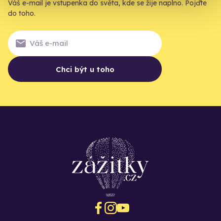
Váš e-mail je vstupenka do světa, kde se žije naplno. Pojďte
do toho.
Chci být u toho