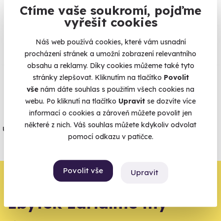
Ctíme vaše soukromí, pojďme
vyřešit cookies
Co si o nás myslí
Náš web používá cookies, které vám usnadní
procházení stránek a umožní zobrazení relevantního
Zobraz ohlasy
obsahu a reklamy. Díky cookies můžeme také tyto
stránky zlepšovat. Kliknutím na tlačítko
Povolit
Vše umíme pojistit
vše
nám dáte souhlas s použitím všech cookies na
webu. Po kliknutí na tlačítko
Upravit
se dozvíte více
informací o cookies a zároveň můžete povolit jen
Jeden nikdy neví. Máme nejvyšší
některé z nich. Váš souhlas můžete kdykoliv odvolat
úrazové pojištění z nabídky zážitkových
pomocí odkazu v patičce.
agentur.
Vše o pojištění
Povolit vše
Upravit
Zbývá jeden krok,
zbytek zařídíme my