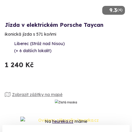
9.3
(4)
Jízda v elektrickém Porsche Taycan
ikonická jízda s 571 koňmi
Liberec (Stráž nad Nisou)
(+ 6 dalších lokalit)
1 240 Kč
Zobrazit zážitky na mapě
Na
heureka.cz
máme
96% spokojenost zákazníků.