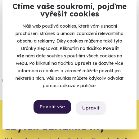
Ctíme vaše soukromí, pojďme
vyřešit cookies
Co si o nás myslí
Náš web používá cookies, které vám usnadní
procházení stránek a umožní zobrazení relevantního
Zobraz ohlasy
obsahu a reklamy. Díky cookies můžeme také tyto
stránky zlepšovat. Kliknutím na tlačítko
Povolit
Vše umíme pojistit
vše
nám dáte souhlas s použitím všech cookies na
webu. Po kliknutí na tlačítko
Upravit
se dozvíte více
informací o cookies a zároveň můžete povolit jen
Jeden nikdy neví. Máme nejvyšší
některé z nich. Váš souhlas můžete kdykoliv odvolat
úrazové pojištění z nabídky zážitkových
pomocí odkazu v patičce.
agentur.
Vše o pojištění
Povolit vše
Upravit
Zbývá jeden krok,
zbytek zařídíme my