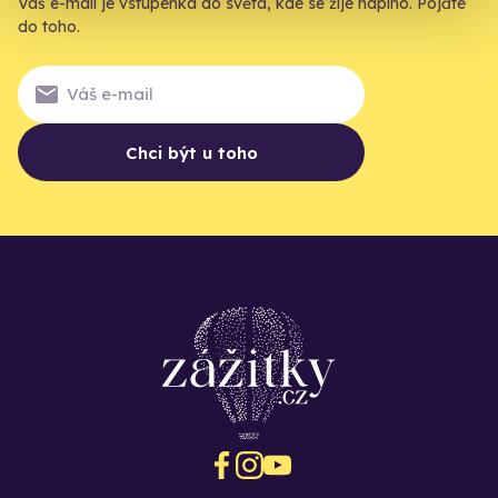
Váš e-mail je vstupenka do světa, kde se žije naplno. Pojďte
do toho.
Chci být u toho