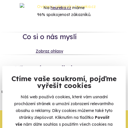
Na
heureka.cz
máme
96% spokojenost zákazníků.
Co si o nás myslí
Zobraz ohlasy
Vše umíme pojistit
Ctíme vaše soukromí, pojďme
Jeden nikdy neví. Máme nejvyšší
vyřešit cookies
úrazové pojištění z nabídky zážitkových
Náš web používá cookies, které vám usnadní
agentur.
procházení stránek a umožní zobrazení relevantního
Vše o pojištění
obsahu a reklamy. Díky cookies můžeme také tyto
stránky zlepšovat. Kliknutím na tlačítko
Povolit
Zbývá jeden krok,
vše
nám dáte souhlas s použitím všech cookies na