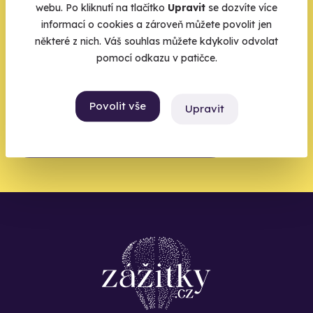
webu. Po kliknutí na tlačítko
Upravit
se dozvíte více
zbytek zařídíme my
informací o cookies a zároveň můžete povolit jen
některé z nich. Váš souhlas můžete kdykoliv odvolat
Váš e-mail je vstupenka do světa, kde se žije naplno. Pojďte
pomocí odkazu v patičce.
do toho.
Povolit vše
Upravit
Chci být u toho