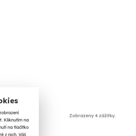
okies
zobrazení
Zobrazeny 4 zážitky.
. Kliknutím na
tí na tlačítko
é z nich. Váš