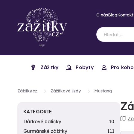
O nás
Blog
Kontakt
Zážitky
Pobyty
Pro koho
Zážitky.cz
Zážitkové jízdy
Mustang
Zá
KATEGORIE
Zo
Dárkové balíčky
10
Gurmánské zážitky
111