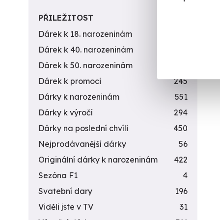
PŘILEŽITOST
Dárek k 18. narozeninám
256
Dárek k 40. narozeninám
453
Dárek k 50. narozeninám
378
Dárek k promoci
245
Dárky k narozeninám
551
Dárky k výročí
294
Dárky na poslední chvíli
450
Nejprodávanější dárky
56
Originální dárky k narozeninám
422
Sezóna F1
4
Svatební dary
196
Viděli jste v TV
31