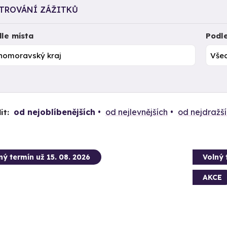
LTROVÁNÍ ZÁŽITKŮ
le místa
Podl
od nejoblíbenějších
od nejlevnějších
od nejdražš
it:
ný termín už 15. 08. 2026
Volný 
AKCE