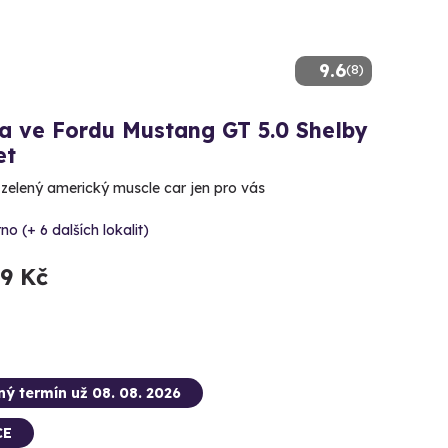
9.6
(8)
a ve Fordu Mustang GT 5.0 Shelby
et
ě zelený americký muscle car jen pro vás
no (+ 6 dalších lokalit)
99 Kč
ný termín už 08. 08. 2026
CE