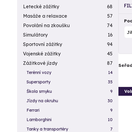
FI
Letecké zážitky
68
Masáže a relaxace
57
Pod
Povolání na zkoušku
74
Simulátory
16
Sportovní zážitky
94
Vojenské zážitky
45
Zážitkové jízdy
87
Seřad
Terénní vozy
14
Supersporty
35
Vol
Škola smyku
9
Jízdy na okruhu
30
Ferrari
9
Lamborghini
10
Tanky a transportéry
7