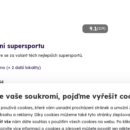
9.1
(119)
ní supersportu
e se za volant těch nejlepších supersportů.
no (+ 2 další lokality)
Kč
90 Kč
e vaše soukromí, pojďme vyřešit co
používá cookies, které vám usnadní procházení stránek a umožní 
obsahu a reklamy. Díky cookies můžeme také tyto stránky zlepšovat
it vše
nám dáte souhlas s použitím všech cookies na webu. Po kliknu
ozvíte více informací o cookies a zároveň můžete povolit jen někter