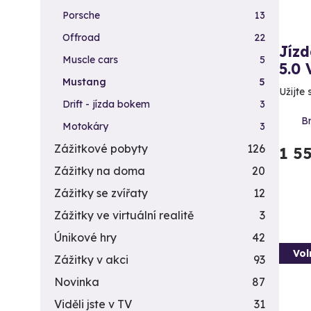
Porsche
13
Offroad
22
Jíz
Muscle cars
5
5.0 
Mustang
5
Užijte
Drift - jízda bokem
3
Br
Motokáry
3
Zážitkové pobyty
126
1 5
Zážitky na doma
20
Zážitky se zvířaty
12
Zážitky ve virtuální realitě
3
Únikové hry
42
Vol
Zážitky v akci
93
Novinka
87
Viděli jste v TV
31