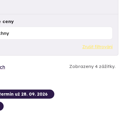
e ceny
Zrušit filtrování
Zobrazeny 4 zážitky.
ích
termín už 28. 09. 2026