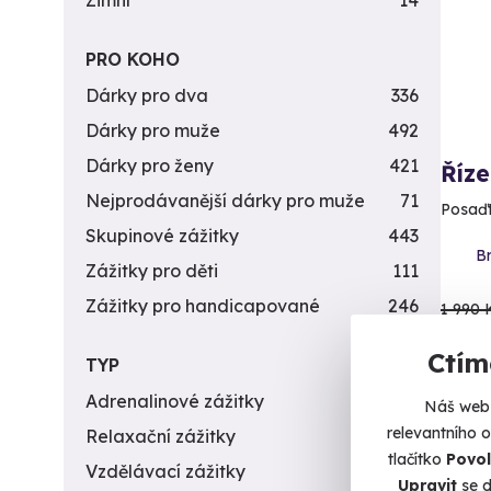
Zimní
14
PRO KOHO
Dárky pro dva
336
Dárky pro muže
492
Dárky pro ženy
421
Říze
Nejprodávanější dárky pro muže
71
Posaďt
Skupinové zážitky
443
Br
Zážitky pro děti
111
Zážitky pro handicapované
246
1 990 
1 7
Ctím
TYP
Adrenalinové zážitky
174
Náš web 
relevantního 
Relaxační zážitky
162
tlačítko
Povol
Vzdělávací zážitky
151
Upravit
se d