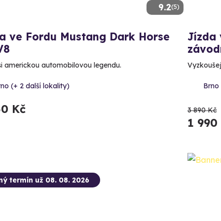
9.2
(5)
da ve Fordu Mustang Dark Horse
Jízda
V8
závod
 si americkou automobilovou legendu.
Vyzkoušej
no (+ 2 další lokality)
Brno
50 Kč
3 890 Kč
1 990
ný termín už 08. 08. 2026