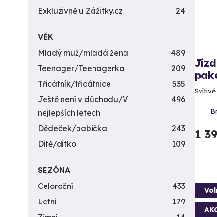
Exkluzivně u Zážitky.cz
24
VĚK
Mladý muž/mladá žena
489
Jízd
Teenager/Teenagerka
209
pak
Třicátník/třicátnice
535
Svítiv
Ještě není v důchodu/V
496
Br
nejlepších letech
Dědeček/babička
243
1 3
Dítě/dítko
109
SEZÓNA
Celoroční
433
Vol
Letní
179
AK