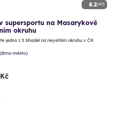
8.2
(47)
 v supersportu na Masarykově
ním okruhu
te jedno z 5 žihadel na největším okruhu v ČR.
 (Brno-město)
 Kč