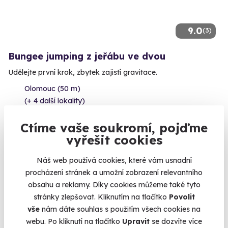
9.0
(3)
Bungee jumping z jeřábu ve dvou
Udělejte první krok, zbytek zajistí gravitace.
Olomouc (50 m)
(+ 4 další lokality)
8 490 Kč
Ctíme vaše soukromí, pojďme
8 190 Kč
vyřešit cookies
Náš web používá cookies, které vám usnadní
procházení stránek a umožní zobrazení relevantního
obsahu a reklamy. Díky cookies můžeme také tyto
Volný termín už 12. 08. 2026
stránky zlepšovat. Kliknutím na tlačítko
Povolit
vše
nám dáte souhlas s použitím všech cookies na
webu. Po kliknutí na tlačítko
Upravit
se dozvíte více