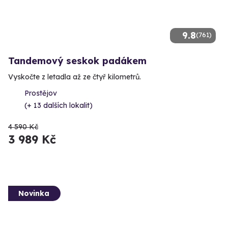
9.8
(761)
Tandemový seskok padákem
Vyskočte z letadla až ze čtyř kilometrů.
Prostějov
(+ 13 dalších lokalit)
4 590 Kč
3 989 Kč
Novinka