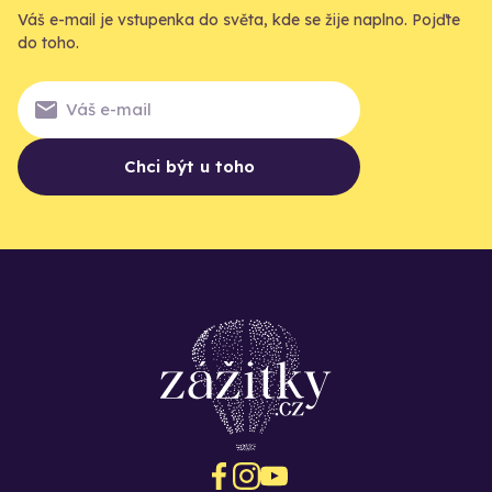
Váš e-mail je vstupenka do světa, kde se žije naplno. Pojďte
do toho.
Chci být u toho