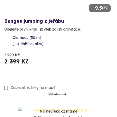
9.5
(29)
Bungee jumping z jeřábu
Udělejte první krok, zbytek zajistí gravitace.
Olomouc (50 m)
(+ 4 další lokality)
2 990 Kč
2 399 Kč
Zobrazit zážitky na mapě
Na
heureka.cz
máme