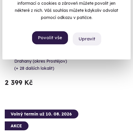
informací o cookies a zároveň můžete povolit jen
některé z nich. Váš souhlas můžete kdykoliv odvolat
pomocí odkazu v patičce.
Zážitková střelba: Nejsilnější zbraně - 5
Povolit vše
Upravit
zbraní
Čeká vás 9 výstřelů!
Drahany (okres Prostějov)
(+ 28 dalších lokalit)
2 399 Kč
Volný termín už 10. 08. 2026
AKCE