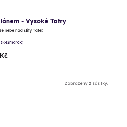
alónem - Vysoké Tatry
e nebe nad štíty Tater.
y (Kežmarok)
 Kč
Zobrazeny 2 zážitky.