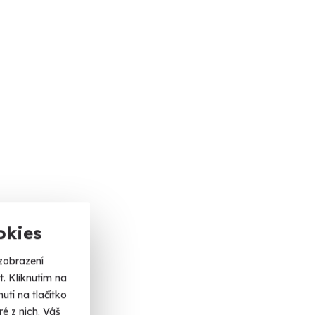
okies
zobrazení
. Kliknutím na
tí na tlačítko
é z nich. Váš