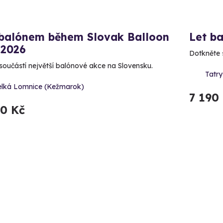
 balónem během Slovak Balloon
Let b
 2026
Dotkněte s
součástí největší balónové akce na Slovensku.
Tatr
elká Lomnice (Kežmarok)
7 190
90 Kč