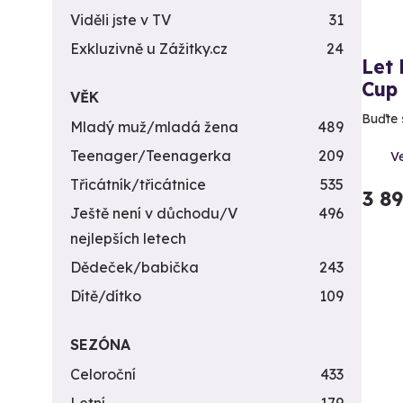
Viděli jste v TV
31
Exkluzivně u Zážitky.cz
24
Let
Cup
VĚK
Buďte 
Mladý muž/mladá žena
489
Teenager/Teenagerka
209
V
Třicátník/třicátnice
535
3 8
Ještě není v důchodu/V
496
nejlepších letech
Dědeček/babička
243
Dítě/dítko
109
SEZÓNA
Celoroční
433