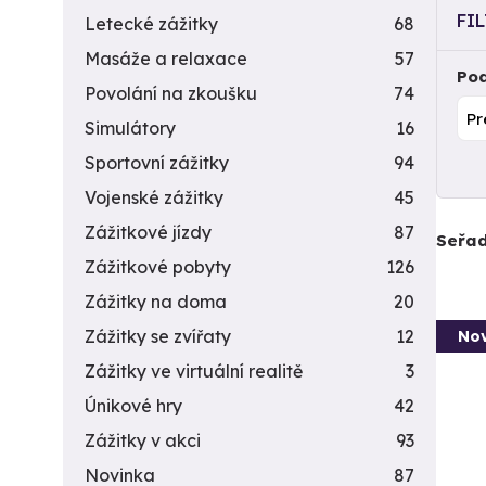
FI
Letecké zážitky
68
Masáže a relaxace
57
Pod
Povolání na zkoušku
74
Simulátory
16
Sportovní zážitky
94
Vojenské zážitky
45
Zážitkové jízdy
87
Seřad
Zážitkové pobyty
126
Zážitky na doma
20
Zážitky se zvířaty
12
Nov
Zážitky ve virtuální realitě
3
Únikové hry
42
Zážitky v akci
93
Novinka
87