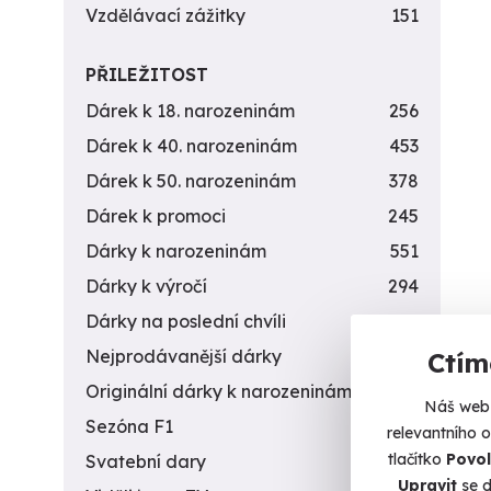
Vzdělávací zážitky
151
PŘILEŽITOST
Dárek k 18. narozeninám
256
Dárek k 40. narozeninám
453
Dárek k 50. narozeninám
378
Dárek k promoci
245
Dárky k narozeninám
551
Dárky k výročí
294
Dárky na poslední chvíli
450
Nejprodávanější dárky
56
Ctím
Originální dárky k narozeninám
422
Náš web 
Sezóna F1
4
relevantního 
tlačítko
Povol
Svatební dary
196
Upravit
se d