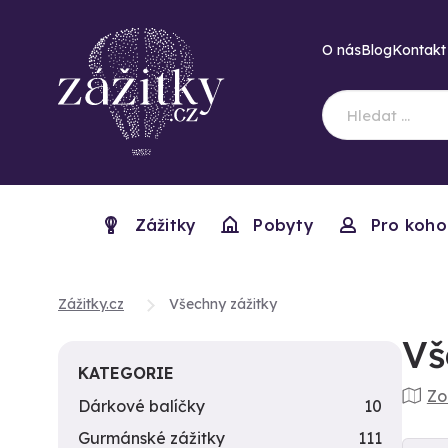
O nás
Blog
Kontakt
Zážitky
Pobyty
Pro koho
Zážitky.cz
Všechny zážitky
Vš
KATEGORIE
Zo
Dárkové balíčky
10
Gurmánské zážitky
111