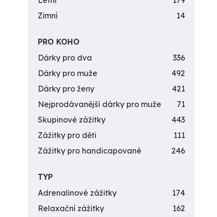
Letní
179
Zimní
14
PRO KOHO
Dárky pro dva
336
Dárky pro muže
492
Dárky pro ženy
421
Nejprodávanější dárky pro muže
71
Skupinové zážitky
443
Zážitky pro děti
111
Zážitky pro handicapované
246
TYP
Adrenalinové zážitky
174
Relaxační zážitky
162