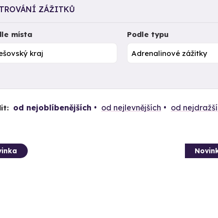
LTROVÁNÍ ZÁŽITKŮ
le místa
Podle typu
od nejoblíbenějších
od nejlevnějších
od nejdražš
it:
inka
Novin