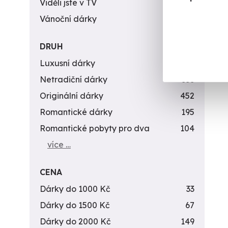
Viděli jste v TV
31
Vánoční dárky
311
DRUH
Luxusní dárky
142
Netradiční dárky
353
Originální dárky
452
Romantické dárky
195
Romantické pobyty pro dva
104
více …
CENA
Dárky do 1000 Kč
33
Dárky do 1500 Kč
67
Dárky do 2000 Kč
149