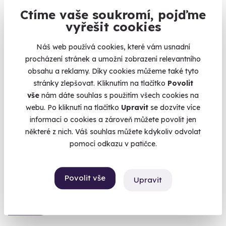
Ctíme vaše soukromí, pojďme
vyřešit cookies
9.0
(1)
Náš web používá cookies, které vám usnadní
procházení stránek a umožní zobrazení relevantního
Relax v pivních lázních
obsahu a reklamy. Díky cookies můžeme také tyto
stránky zlepšovat. Kliknutím na tlačítko
Povolit
Relaxujte v pivní lázni, dejte si zábal ze sladového mláta a
pak si zajděte ještě na jedno vychlazený.
vše
nám dáte souhlas s použitím všech cookies na
webu. Po kliknutí na tlačítko
Upravit
se dozvíte více
Chodová Planá (Tachov)
informací o cookies a zároveň můžete povolit jen
některé z nich. Váš souhlas můžete kdykoliv odvolat
2 390 Kč
pomocí odkazu v patičce.
Povolit vše
Upravit
Volný termín už 07. 08. 2026
AKCE