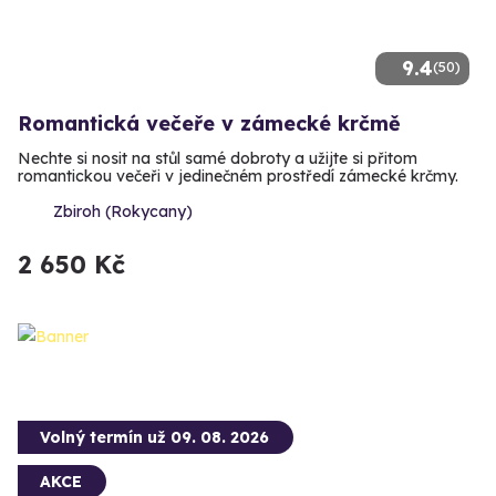
9.4
(50)
Romantická večeře v zámecké krčmě
Nechte si nosit na stůl samé dobroty a užijte si přitom
romantickou večeři v jedinečném prostředí zámecké krčmy.
Zbiroh (Rokycany)
2 650 Kč
Volný termín už 09. 08. 2026
AKCE