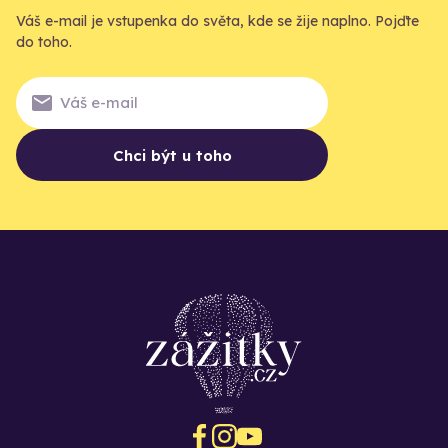
Váš e-mail je vstupenka do světa, kde se žije naplno. Pojďte
do toho.
Chci být u toho