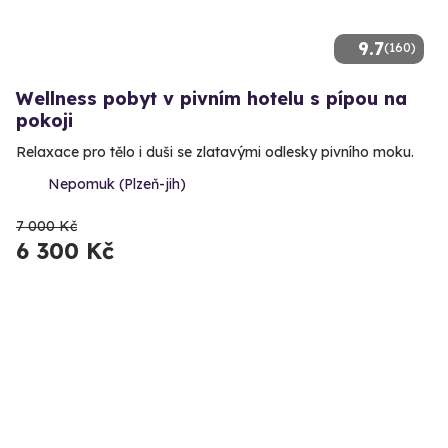
9.7
(160)
Wellness pobyt v pivním hotelu s pípou na
pokoji
Relaxace pro tělo i duši se zlatavými odlesky pivního moku.
Nepomuk (Plzeň-jih)
7 000 Kč
6 300 Kč