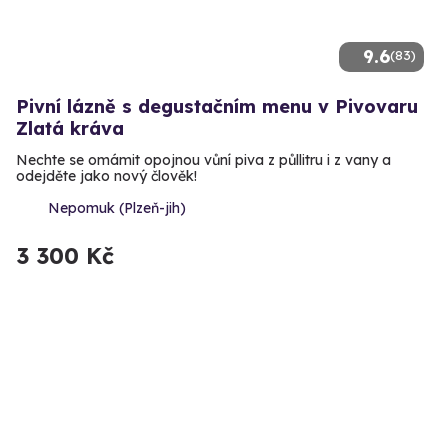
9.6
(83)
Pivní lázně s degustačním menu v Pivovaru
Zlatá kráva
Nechte se omámit opojnou vůní piva z půllitru i z vany a
odejděte jako nový člověk!
Nepomuk (Plzeň-jih)
3 300 Kč