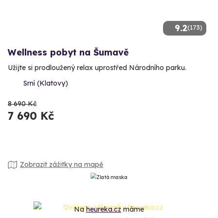
9.2
(173)
Wellness pobyt na Šumavě
Užijte si prodloužený relax uprostřed Národního parku.
Srní (Klatovy)
8 690 Kč
7 690 Kč
Zobrazit zážitky na mapě
Na
heureka.cz
máme