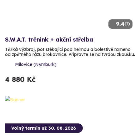
9.4
(7)
S.W.A.T. trénink + akční střelba
Těžká výzbroj, pot stékající pod helmou a bolestivé rameno
od zpětného rázu brokovnice. Připravte se na tvrdou zkoušku.
Milovice (Nymburk)
4 880 Kč
Volný termín už 30. 08. 2026