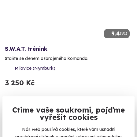
9.4
(81)
S.W.A.T. trénink
Staňte se členem ozbrojeného komanda.
Milovice (Nymburk)
3 250 Kč
Ctíme vaše soukromí, pojďme
Zobrazit zážitky na mapě
vyřešit cookies
To si nás takhle jednou našel Karel Kašák, toho času
Náš web používá cookies, které vám usnadní
moderátor počasí a Snídaně s Novou, abychom mu zajistili
procházení stránek a umožní zobrazení relevantního