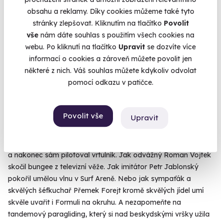
přísun pořádných zážitků. A jelikož je to adrenalinový šílenec
obsahu a reklamy. Díky cookies můžeme také tyto
a hyperaktivní blázen, tak netrvalo dlouho a vznikla rubrika
stránky zlepšovat. Kliknutím na tlačítko
Povolit
Kašákovy extrémy resp. Adrenalinová výzva v pořadu TV
vše
nám dáte souhlas s použitím všech cookies na
Nova Život ve hvězdách. Tam si Karel zve známé tváře, aby
webu. Po kliknutí na tlačítko
Upravit
se dozvíte více
překonávaly svoje strachy, posouvaly hranice nemožného a
informací o cookies a zároveň můžete povolit jen
hlavně - aby zažily nezapomenutelné. Mrkněte, jak Miss
některé z nich. Váš souhlas můžete kdykoliv odvolat
Andrea Bezděková vyskočila z balónu. Jak se Matěj Ruppert
pomocí odkazu v patičce.
a Tonya Graves na jeden den opět spojili, aby pokořili Ferrari
a Lamborghini na letištním sprintu. Jak Jakub Kohák krmil lvy
a medvědy v brněnské ZOO. Jak Anička Slováčková
Povolit vše
Upravit
překonala svoje závratě a nastoupila do akrobatického
letadla. Jak Patricie Solaříková létala ve větrném tunelu s
virtuální realitou. Jak Marek Ztracený překonal strach z létání
a nakonec sám pilotoval vrtulník. Jak odvážný Roman Vojtek
skočil bungee z televizní věže. Jak imitátor Petr Jablonský
pokořil umělou vlnu v Surf Areně. Nebo jak sympaťák a
skvělých šéfkuchař Přemek Forejt kromě skvělých jídel umí
skvěle uvařit i Formuli na okruhu. A nezapomeňte na
tandemový paragliding, který si nad beskydskými vršky užila