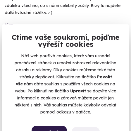
zdaleka všechno, co s námi celebrity zažily. Brzy tu najdete
další hvězdné zážitky. :-)
Více
Ctíme vaše soukromí, pojďme
vyřešit cookies
Na
heureka.cz
máme
Náš web používá cookies, které vám usnadní
96% spokojenost zákazníků.
procházení stránek a umožní zobrazení relevantního
obsahu a reklamy. Díky cookies můžeme také tyto
stránky zlepšovat. Kliknutím na tlačítko
Povolit
Co si o nás myslí
vše
nám dáte souhlas s použitím všech cookies na
webu. Po kliknutí na tlačítko
Upravit
se dozvíte více
Zobraz ohlasy
informací o cookies a zároveň můžete povolit jen
některé z nich. Váš souhlas můžete kdykoliv odvolat
pomocí odkazu v patičce.
Vše umíme pojistit
Jeden nikdy neví. Máme nejvyšší