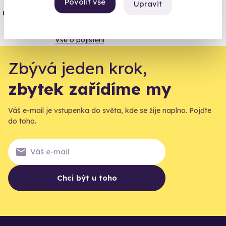
Povolit vše
Upravit
úrazové pojištění z nabídky zážitkových
agentur.
Vše o pojištění
Zbývá jeden krok,
zbytek zařídíme my
Váš e-mail je vstupenka do světa, kde se žije naplno. Pojďte
do toho.
Chci být u toho