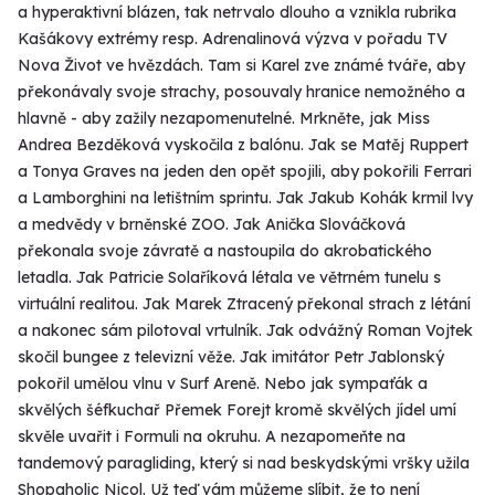
a hyperaktivní blázen, tak netrvalo dlouho a vznikla rubrika
Kašákovy extrémy resp. Adrenalinová výzva v pořadu TV
Nova Život ve hvězdách. Tam si Karel zve známé tváře, aby
překonávaly svoje strachy, posouvaly hranice nemožného a
hlavně - aby zažily nezapomenutelné. Mrkněte, jak Miss
Andrea Bezděková vyskočila z balónu. Jak se Matěj Ruppert
a Tonya Graves na jeden den opět spojili, aby pokořili Ferrari
a Lamborghini na letištním sprintu. Jak Jakub Kohák krmil lvy
a medvědy v brněnské ZOO. Jak Anička Slováčková
překonala svoje závratě a nastoupila do akrobatického
letadla. Jak Patricie Solaříková létala ve větrném tunelu s
virtuální realitou. Jak Marek Ztracený překonal strach z létání
a nakonec sám pilotoval vrtulník. Jak odvážný Roman Vojtek
skočil bungee z televizní věže. Jak imitátor Petr Jablonský
pokořil umělou vlnu v Surf Areně. Nebo jak sympaťák a
skvělých šéfkuchař Přemek Forejt kromě skvělých jídel umí
skvěle uvařit i Formuli na okruhu. A nezapomeňte na
tandemový paragliding, který si nad beskydskými vršky užila
Shopaholic Nicol. Už teď vám můžeme slíbit, že to není