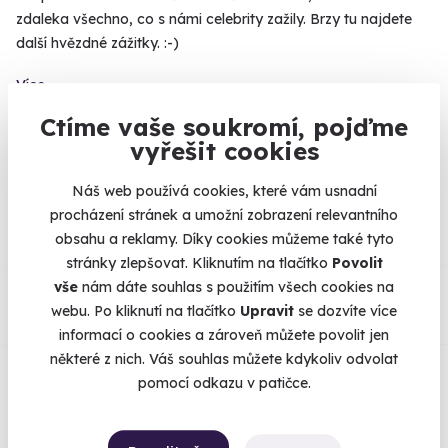
zdaleka všechno, co s námi celebrity zažily. Brzy tu najdete
další hvězdné zážitky. :-)
Více
Ctíme vaše soukromí, pojďme
vyřešit cookies
Na
heureka.cz
máme
Náš web používá cookies, které vám usnadní
96% spokojenost zákazníků.
procházení stránek a umožní zobrazení relevantního
obsahu a reklamy. Díky cookies můžeme také tyto
stránky zlepšovat. Kliknutím na tlačítko
Povolit
Co si o nás myslí
vše
nám dáte souhlas s použitím všech cookies na
webu. Po kliknutí na tlačítko
Upravit
se dozvíte více
Zobraz ohlasy
informací o cookies a zároveň můžete povolit jen
některé z nich. Váš souhlas můžete kdykoliv odvolat
pomocí odkazu v patičce.
Vše umíme pojistit
Jeden nikdy neví. Máme nejvyšší