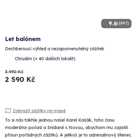
9.6
(1897)
Let balónem
Dechberoucí výhled a nezapomenutelný zážitek
Chrudim (+ 40 dalších lokalit)
3 490 Kč
2 590 Kč
Zobrazit zážitky na mapě
To si nás takhle jednou našel Karel Kašák, toho času
moderátor počasí a Snídaně s Novou, abychom mu zajistili
přísun pořádných zážitků. A jelikož je to adrenalinový šílenec