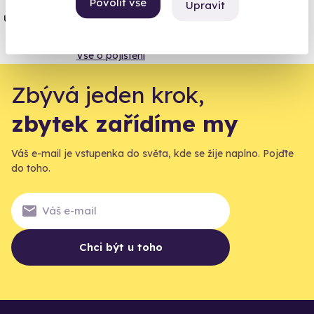
Povolit vše
Upravit
úrazové pojištění z nabídky zážitkových
agentur.
Vše o pojištění
Zbývá jeden krok,
zbytek zařídíme my
Váš e-mail je vstupenka do světa, kde se žije naplno. Pojďte
do toho.
Chci být u toho