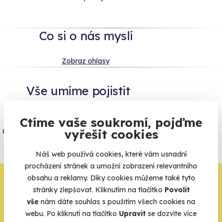
Co si o nás myslí
Zobraz ohlasy
Vše umíme pojistit
Jeden nikdy neví. Máme nejvyšší
Ctíme vaše soukromí, pojďme
úrazové pojištění z nabídky zážitkových
vyřešit cookies
agentur.
Náš web používá cookies, které vám usnadní
Vše o pojištění
procházení stránek a umožní zobrazení relevantního
obsahu a reklamy. Díky cookies můžeme také tyto
Zbývá jeden krok,
stránky zlepšovat. Kliknutím na tlačítko
Povolit
zbytek zařídíme my
vše
nám dáte souhlas s použitím všech cookies na
webu. Po kliknutí na tlačítko
Upravit
se dozvíte více