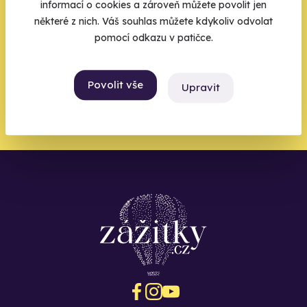
informací o cookies a zároveň můžete povolit jen
Váš e-mail je vstupenka do světa, kde se žije naplno. Pojďte
některé z nich. Váš souhlas můžete kdykoliv odvolat
do toho.
pomocí odkazu v patičce.
Povolit vše
Upravit
Chci být u toho