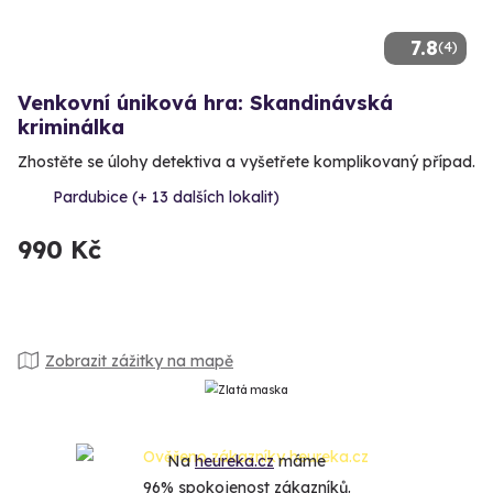
7.8
(4)
Venkovní úniková hra: Skandinávská
kriminálka
Zhostěte se úlohy detektiva a vyšetřete komplikovaný případ.
Pardubice (+ 13 dalších lokalit)
990 Kč
Zobrazit zážitky na mapě
Na
heureka.cz
máme
96% spokojenost zákazníků.