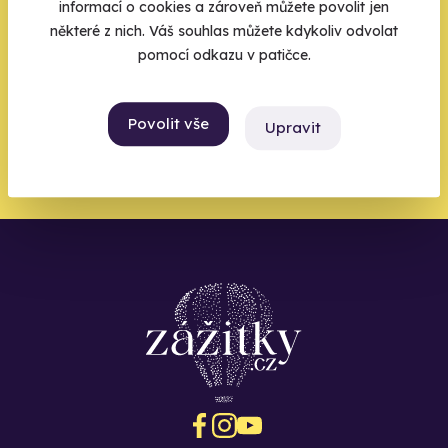
informací o cookies a zároveň můžete povolit jen
Váš e-mail je vstupenka do světa, kde se žije naplno. Pojďte
některé z nich. Váš souhlas můžete kdykoliv odvolat
do toho.
pomocí odkazu v patičce.
Povolit vše
Upravit
Chci být u toho