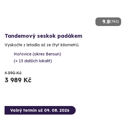
9.8
(761)
Tandemový seskok padákem
Vyskočte z letadla až ze čtyř kilometrů.
Hořovice (okres Beroun)
(+ 13 dalších lokalit)
4 590 Kč
3 989 Kč
Volný termín už 09. 08. 2026