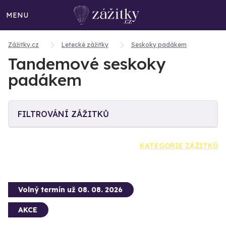
MENU
Zážitky.cz
Letecké zážitky
Seskoky padákem
Tandemové seskoky
padákem
FILTROVÁNÍ ZÁŽITKŮ
KATEGORIE ZÁŽITKŮ
Volný termín už 08. 08. 2026
AKCE