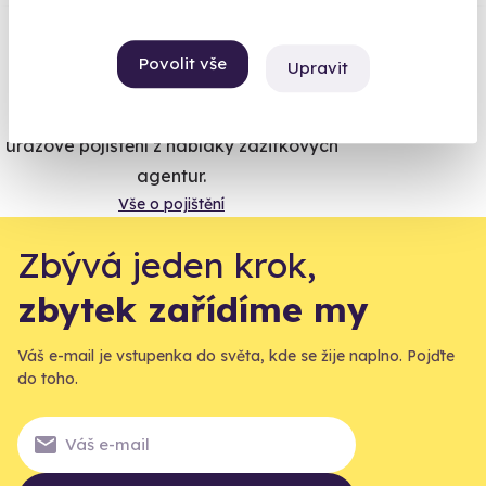
Vše umíme pojistit
Povolit vše
Upravit
Jeden nikdy neví. Máme nejvyšší
úrazové pojištění z nabídky zážitkových
agentur.
Vše o pojištění
Zbývá jeden krok,
zbytek zařídíme my
Váš e-mail je vstupenka do světa, kde se žije naplno. Pojďte
do toho.