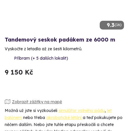
9.3
(16)
Tandemový seskok padákem ze 6000 m
Vyskočte z letadla až ze šesti kilometrů.
Příbram (+ 5 dalších lokalit)
9 150 Kč
Zobrazit zážitky na mapě
Možná už jste si vyzkoušeli
simulátor volného pádu
,
let
balónem
nebo třeba
akrobatické létání
a teď pokukujete po
něčem dalším. Nebo jste tuhle etapu přeskočili a chcete