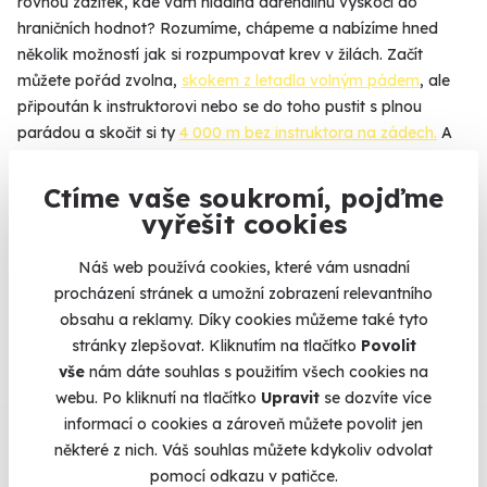
rovnou zážitek, kde vám hladina adrenalinu vyskočí do
hraničních hodnot? Rozumíme, chápeme a nabízíme hned
několik možností jak si rozpumpovat krev v žilách. Začít
můžete pořád zvolna,
skokem z letadla volným pádem
, ale
připoután k instruktorovi nebo se do toho pustit s plnou
parádou a skočit si ty
4 000 m bez instruktora na zádech.
A
kdyby to bylo málo, můžete ještě
tandemový seskok
z
letadla vyměnit za
let balónem
a skočit si pěkně z koše z
Ctíme vaše soukromí, pojďme
výšky 3 000 m. Uf. No nám tedy stoupl adrenalin už teď.
vyřešit cookies
Náš web používá cookies, které vám usnadní
procházení stránek a umožní zobrazení relevantního
Na
heureka.cz
máme
obsahu a reklamy. Díky cookies můžeme také tyto
96% spokojenost zákazníků.
stránky zlepšovat. Kliknutím na tlačítko
Povolit
vše
nám dáte souhlas s použitím všech cookies na
webu. Po kliknutí na tlačítko
Upravit
se dozvíte více
Co si o nás myslí
informací o cookies a zároveň můžete povolit jen
některé z nich. Váš souhlas můžete kdykoliv odvolat
pomocí odkazu v patičce.
Zobraz ohlasy