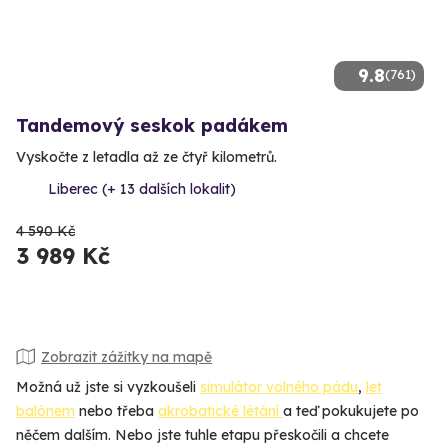
9.8
(761)
Tandemový seskok padákem
Vyskočte z letadla až ze čtyř kilometrů.
Liberec (+ 13 dalších lokalit)
4 590 Kč
3 989 Kč
Zobrazit zážitky na mapě
Možná už jste si vyzkoušeli
simulátor volného pádu
,
let
balónem
nebo třeba
akrobatické létání
a teď pokukujete po
něčem dalším. Nebo jste tuhle etapu přeskočili a chcete