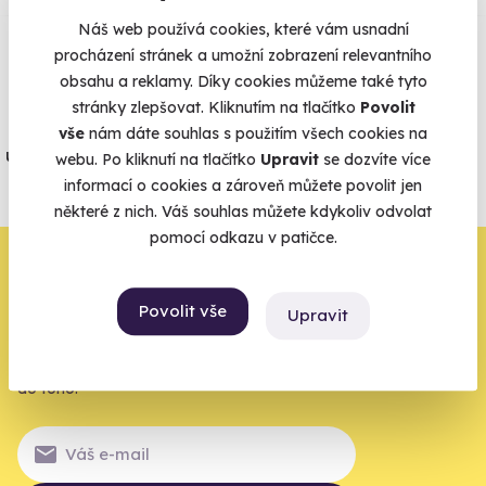
Zobraz ohlasy
Náš web používá cookies, které vám usnadní
procházení stránek a umožní zobrazení relevantního
Vše umíme pojistit
obsahu a reklamy. Díky cookies můžeme také tyto
stránky zlepšovat. Kliknutím na tlačítko
Povolit
Jeden nikdy neví. Máme nejvyšší
vše
nám dáte souhlas s použitím všech cookies na
úrazové pojištění z nabídky zážitkových
webu. Po kliknutí na tlačítko
Upravit
se dozvíte více
agentur.
informací o cookies a zároveň můžete povolit jen
některé z nich. Váš souhlas můžete kdykoliv odvolat
Vše o pojištění
pomocí odkazu v patičce.
Zbývá jeden krok,
zbytek zařídíme my
Povolit vše
Upravit
Váš e-mail je vstupenka do světa, kde se žije naplno. Pojďte
do toho.