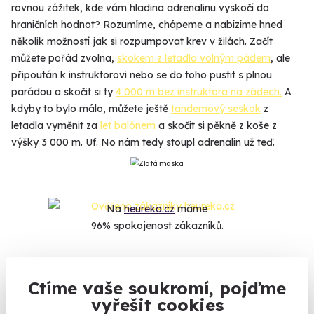
rovnou zážitek, kde vám hladina adrenalinu vyskočí do
hraničních hodnot? Rozumíme, chápeme a nabízíme hned
několik možností jak si rozpumpovat krev v žilách. Začít
můžete pořád zvolna,
skokem z letadla volným pádem
, ale
připoután k instruktorovi nebo se do toho pustit s plnou
parádou a skočit si ty
4 000 m bez instruktora na zádech.
A
kdyby to bylo málo, můžete ještě
tandemový seskok
z
letadla vyměnit za
let balónem
a skočit si pěkně z koše z
výšky 3 000 m. Uf. No nám tedy stoupl adrenalin už teď.
Na
heureka.cz
máme
96% spokojenost zákazníků.
Co si o nás myslí
Ctíme vaše soukromí, pojďme
vyřešit cookies