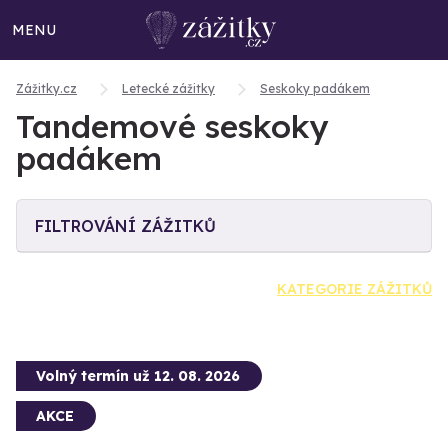
MENU
Zážitky.cz
Letecké zážitky
Seskoky padákem
Tandemové seskoky
padákem
FILTROVÁNÍ ZÁŽITKŮ
KATEGORIE ZÁŽITKŮ
Volný termín už 12. 08. 2026
AKCE