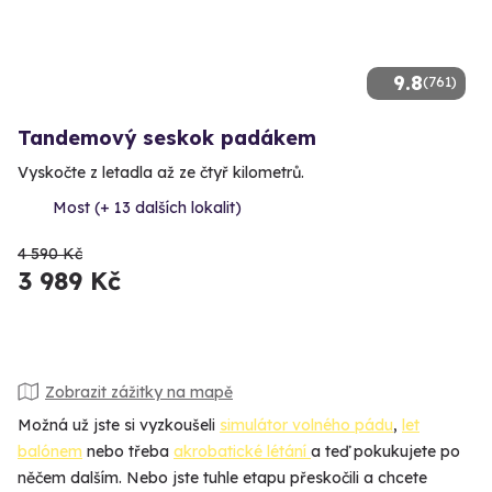
9.8
(761)
Tandemový seskok padákem
Vyskočte z letadla až ze čtyř kilometrů.
Most (+ 13 dalších lokalit)
4 590 Kč
3 989 Kč
Zobrazit zážitky na mapě
Možná už jste si vyzkoušeli
simulátor volného pádu
,
let
balónem
nebo třeba
akrobatické létání
a teď pokukujete po
něčem dalším. Nebo jste tuhle etapu přeskočili a chcete