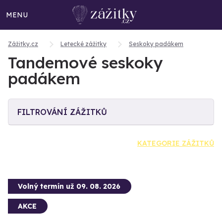
MENU
Zážitky.cz
Letecké zážitky
Seskoky padákem
Tandemové seskoky
padákem
FILTROVÁNÍ ZÁŽITKŮ
KATEGORIE ZÁŽITKŮ
Volný termín už 09. 08. 2026
AKCE