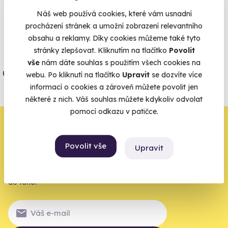
Zobraz ohlasy
Náš web používá cookies, které vám usnadní
procházení stránek a umožní zobrazení relevantního
Vše umíme pojistit
obsahu a reklamy. Díky cookies můžeme také tyto
stránky zlepšovat. Kliknutím na tlačítko
Povolit
Jeden nikdy neví. Máme nejvyšší
vše
nám dáte souhlas s použitím všech cookies na
úrazové pojištění z nabídky zážitkových
webu. Po kliknutí na tlačítko
Upravit
se dozvíte více
agentur.
informací o cookies a zároveň můžete povolit jen
některé z nich. Váš souhlas můžete kdykoliv odvolat
Vše o pojištění
pomocí odkazu v patičce.
Zbývá jeden krok,
zbytek zařídíme my
Povolit vše
Upravit
Váš e-mail je vstupenka do světa, kde se žije naplno. Pojďte
do toho.