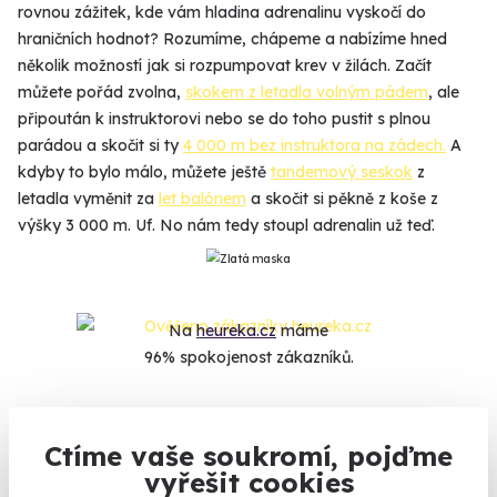
rovnou zážitek, kde vám hladina adrenalinu vyskočí do
hraničních hodnot? Rozumíme, chápeme a nabízíme hned
několik možností jak si rozpumpovat krev v žilách. Začít
můžete pořád zvolna,
skokem z letadla volným pádem
, ale
připoután k instruktorovi nebo se do toho pustit s plnou
parádou a skočit si ty
4 000 m bez instruktora na zádech.
A
kdyby to bylo málo, můžete ještě
tandemový seskok
z
letadla vyměnit za
let balónem
a skočit si pěkně z koše z
výšky 3 000 m. Uf. No nám tedy stoupl adrenalin už teď.
Na
heureka.cz
máme
96% spokojenost zákazníků.
Co si o nás myslí
Ctíme vaše soukromí, pojďme
vyřešit cookies