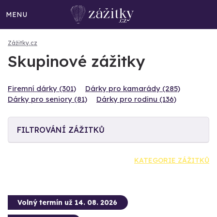
MENU
Zážitky.cz
Skupinové zážitky
Firemní dárky (301)
Dárky pro kamarády (285)
Dárky pro seniory (81)
Dárky pro rodinu (136)
FILTROVÁNÍ ZÁŽITKŮ
KATEGORIE ZÁŽITKŮ
Volný termín už 14. 08. 2026