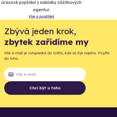
úrazové pojištění z nabídky zážitkových
agentur.
Vše o pojištění
Zbývá jeden krok,
zbytek zařídíme my
Váš e-mail je vstupenka do světa, kde se žije naplno. Pojďte
do toho.
Chci být u toho