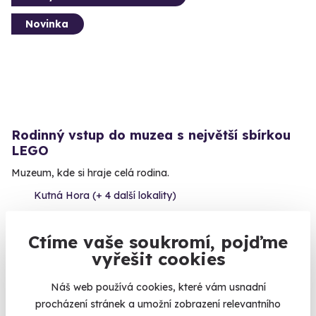
Novinka
Rodinný vstup do muzea s největší sbírkou
LEGO
Muzeum, kde si hraje celá rodina.
Kutná Hora (+ 4 další lokality)
620 Kč
Ctíme vaše soukromí, pojďme
vyřešit cookies
Náš web používá cookies, které vám usnadní
Volný termín už 14. 08. 2026
procházení stránek a umožní zobrazení relevantního