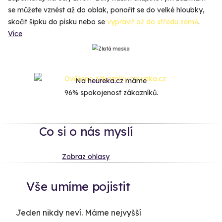
se můžete vznést až do oblak, ponořit se do velké hloubky,
skočit šipku do písku nebo se
vypravit až do středu země
.
Více
Na
heureka.cz
máme
96% spokojenost zákazníků.
Co si o nás myslí
Zobraz ohlasy
Vše umíme pojistit
Jeden nikdy neví. Máme nejvyšší