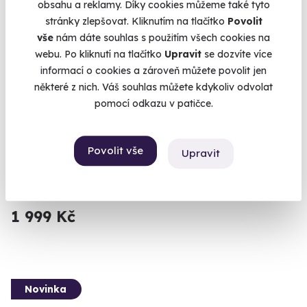
obsahu a reklamy. Díky cookies můžeme také tyto
stránky zlepšovat. Kliknutím na tlačítko
Povolit
vše
nám dáte souhlas s použitím všech cookies na
webu. Po kliknutí na tlačítko
Upravit
se dozvíte více
informací o cookies a zároveň můžete povolit jen
některé z nich. Váš souhlas můžete kdykoliv odvolat
pomocí odkazu v patičce.
Zážitková střelba pro děti - 10 zbraní
Připravte se na nálož 80 nábojů.
Povolit vše
Upravit
Katusice (okres Mladá Boleslav)
(+ 28 dalších lokalit)
1 999 Kč
Novinka